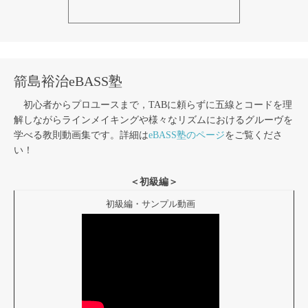
箭島裕治eBASS塾
初心者からプロユースまで，TABに頼らずに五線とコードを理
解しながらラインメイキングや様々なリズムにおけるグルーヴを
学べる教則動画集です。詳細は
eBASS塾のページ
をご覧くださ
い！
＜初級編＞
初級編・サンプル動画