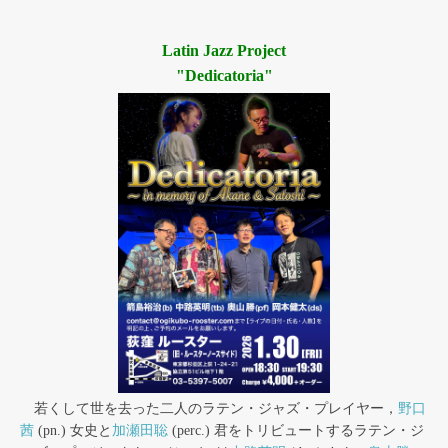
Latin Jazz Project
"Dedicatoria"
若くして世を去った二人のラテン・ジャズ・プレイヤー，
野口
茜
(pn.) 女史と
加瀬田聡
(perc.) 君をトリビュートするラテン・ジ