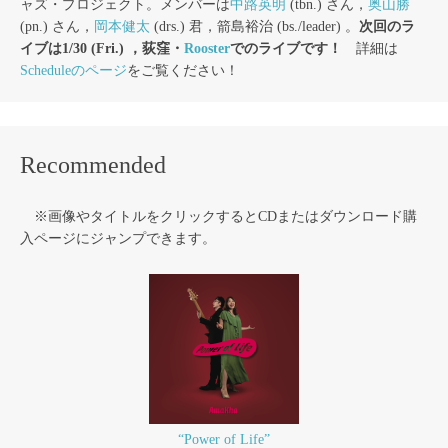
ャズ・プロジェクト。メンバーは
中路英明
(tbn.) さん，
奥山勝
(pn.) さん，
岡本健太
(drs.) 君，箭島裕治 (bs./leader) 。
次回のラ
イブは1/30 (Fri.) ，荻窪・
Rooster
でのライブです！
詳細は
Scheduleのページ
をご覧ください！
Recommended
※画像やタイトルをクリックするとCDまたはダウンロード購
入ページにジャンプできます。
“Power of Life”