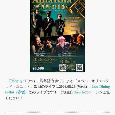
三科かをり
(vo.) ，箭島裕治 (bs.) によるゴスペル・オリエンテ
ッド・ユニット。
次回のライブは2026.08.26 (Wed.) ，
Jazz Dining
B-flat（赤坂）
でのライブです！
詳細は
Scheduleのページ
をご覧
ください！