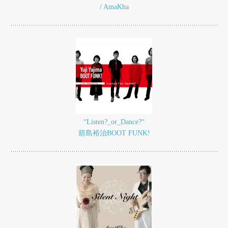
/ AmaKha
“Listen?_or_Dance?“
箭島裕治BOOT FUNK!