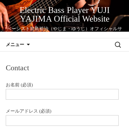
コ
Electric Bass Player YUJI
ン
YAJIMA Official Website
テ
ン
ベーシスト箭島裕治（やじま・ゆうじ）オフィシャルサ
ツ
イト
へ
検
メニュー
ス
索:
キ
ッ
Contact
プ
お名前 (必須)
メールアドレス (必須)