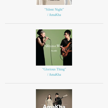
“Silent Night”
/ AmaKha
“Glorious Thing”
/ AmaKha