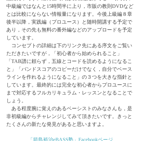
中級編ではなんと15時間半に上り，市販の教則DVDなど
とは比較にならない情報量になります。今後上級編８章
後半以降，実践編（プロユース）と随時開講する予定で
あり，その先も無料の番外編などのアップロードを予定
しています。
コンセプトの詳細は下のリンク先にある序文をご覧い
ただきたいですが，「初心者から始められること」
「TAB譜に頼らず，五線とコードを読めるようになるこ
と」「バンドスコアのコピーだけでなく，自分でベース
ラインを作れるようになること」の３つを大きな指針と
しています。最終的には完全な初心者からプロユースに
まで対応するフルカリキュラム・レッスンとなることで
しょう。
ある程度腕に覚えのあるベーシストのみなさんも，是
非初級編からチャレンジしてみて頂きたいです。きっと
たくさんの新たな発見があると思いますよ。
「箭島裕治eBASS塾」Facebookページ