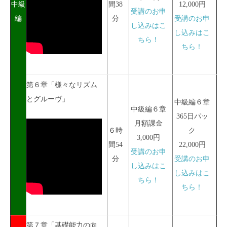
中級
間38
12,000円
受講のお申
編
分
受講のお申
し込みはこ
し込みはこ
ちら！
ちら！
第６章「様々なリズム
とグルーヴ」
中級編６章
中級編６章
365日パッ
月額課金
６時
ク
3,000円
間54
22,000円
受講のお申
分
受講のお申
し込みはこ
し込みはこ
ちら！
ちら！
第７章「基礎能力の向