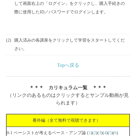
して画面右上の「ログイン」をクリックし、購入手続きの
際に使用したID／パスワードでログインします。
(2)
購入済みの各講座をクリックして学習をスタートしてくだ
さい。
Topへ戻る
＊＊＊ カリキュラム一覧 ＊＊＊
（リンクのあるものはクリックするとサンプル動画が見
られます）
番外編（全て無料で視聴できます）
0-1 ベーシストが考えるベース・アンプ論 (
1
)(
2
)(
3
)(
4
)(
5
)(
6
)