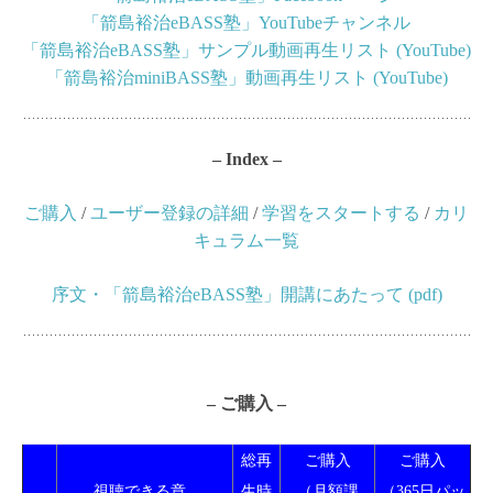
「箭島裕治eBASS塾」YouTubeチャンネル
「箭島裕治eBASS塾」サンプル動画再生リスト (YouTube)
「箭島裕治miniBASS塾」動画再生リスト (YouTube)
– Index –
ご購入
/
ユーザー登録の詳細
/
学習をスタートする
/
カリ
キュラム一覧
序文・「箭島裕治eBASS塾」開講にあたって (pdf)
– ご購入 –
総再
ご購入
ご購入
視聴できる章
生時
（月額課
（365日パッ