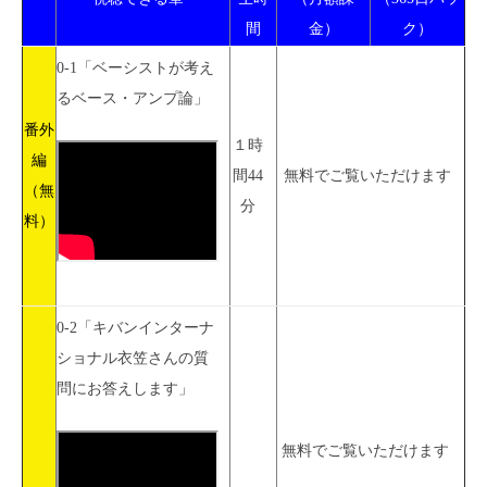
間
金）
ク）
0-1「ベーシストが考え
るベース・アンプ論」
番外
１時
編
間44
無料でご覧いただけます
（無
分
料）
0-2「キバンインターナ
ショナル衣笠さんの質
問にお答えします」
無料でご覧いただけます