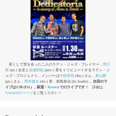
若くして世を去った二人のラテン・ジャズ・プレイヤー，
野口
茜
(pn.) 女史と
加瀬田聡
(perc.) 君をトリビュートするラテン・ジ
ャズ・プロジェクト。メンバーは
中路英明
(tbn.) さん，
奥山勝
(pn.) さん，
岡本健太
(drs.) 君，箭島裕治 (bs./leader) 。
次回のラ
イブは1/30 (Fri.) ，荻窪・
Rooster
でのライブです！
詳細は
Scheduleのページ
をご覧ください！