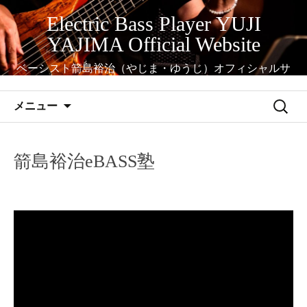
コ
Electric Bass Player YUJI
ン
YAJIMA Official Website
テ
ン
ベーシスト箭島裕治（やじま・ゆうじ）オフィシャルサ
ツ
イト
へ
検
メニュー
ス
索:
キ
ッ
箭島裕治eBASS塾
プ