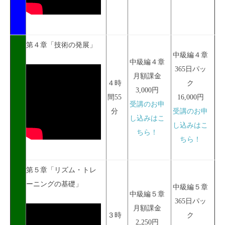
第４章「技術の発展」
中級編４章
中級編４章
365日パッ
月額課金
４時
ク
3,000円
間55
16,000円
受講のお申
分
受講のお申
し込みはこ
し込みはこ
ちら！
ちら！
第５章「リズム・トレ
ーニングの基礎」
中級編５章
中級編５章
365日パッ
月額課金
３時
ク
2,250円