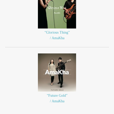
“Glorious Thing”
/ AmaKha
“Future Gold”
/ AmaKha