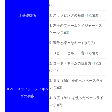
(2)
II 基礎技術
3. スラッピングの基礎 (
1
)(
2
)(3)
4. 左手のフォームとメジャー・ス
ケール (1)(
2
)
5. 調号と様々なキー (
1
)(2)(3)
1. ８ビートとルート音 (
1
)(2)(3)
2. コード・ネームの読み方 (
1
)(2)
(3)(4)
3. ５度（5th）を使ったベースライ
ン (1)(2)
III ベースライン・メイキン
グの初歩
4. ３度（3rd）を使ったベースライ
ン (1)(2)