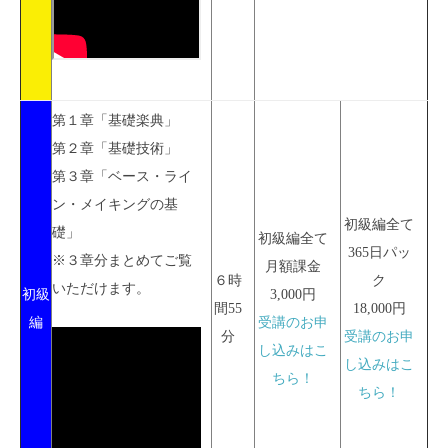
第１章「基礎楽典」
第２章「基礎技術」
第３章「ベース・ライ
ン・メイキングの基
初級編全て
礎」
初級編全て
365日パッ
※３章分まとめてご覧
月額課金
６時
ク
いただけます。
初級
3,000円
間55
18,000円
編
受講のお申
分
受講のお申
し込みはこ
し込みはこ
ちら！
ちら！