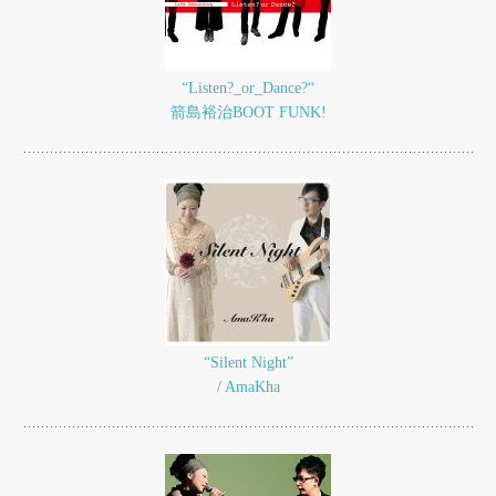
“Listen?_or_Dance?“
箭島裕治BOOT FUNK!
“Silent Night”
/ AmaKha