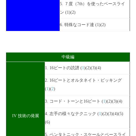
5. ７度（7th）を使ったベースライ
ン (1)(2)
6. 特殊なコード達 (1)(2)
中級編
1. 16ビートの読譜 (
1
)(2)(3)(4)
2. 16ビートとオルタネイト・ピッキング
(
1
)(
2
)
3. コード・トーンと16ビート (
1
)(2)(3)(4)
4. 左手の様々なテクニック (
1
)(2)(3)(4)(5)
IV 技術の発展
(6)
5. ペンタトニック・スケールとベースライ