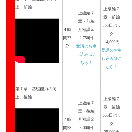
上」前編
上級編７
上級編７
章・前編
章・前編
365日パッ
４時
月額課金
ク
間37
2,750円
14,000円
分
受講のお申
受講のお申
し込みはこ
し込みはこ
ちら！
ちら！
第７章「基礎能力の向
上」後編
上級編７
上級編７
章・後編
章・後編
365日パッ
７時
月額課金
ク
間58
3,000円
25,000円