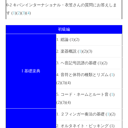
0-2 キバンインターナショナル・衣笠さんの質問にお答えしま
す (
1
)(
2
)(
3
)(
4
)
初級編
1. 総論 (1)(2)
2. 楽器概説 (
1
)(2)(3)
3. ヘ音記号読譜の基礎 (1)(2)
I 基礎楽典
4. 音符と休符の種類とリズム (
1
)
(2)(3)(4)
5. コード・ネームとルート音 (
1
)
(2)(3)(4)
1. ２フィンガー奏法の基礎 (
1
)(2)
2. オルタネイト・ピッキング (1)