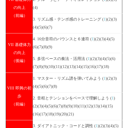
の向上
(4)
（前編）
3. リズム感・テンポ感のトレーニング (
1
)(2)(3)
(4)(5)(6)(7)
4. 16分音符のバウンスと６連符 (
1
)(2)(3)(4)(5)
VII 基礎体力
(6)(7)(8)(9)
の向上
5. 多弦ベースの奏法・活用法 (
1
)(2)(3)(4)(5)(6)
（後編）
(7)(8)(9)(10)(11)(12)(13)(14)(15)(16)(17)(18)
1. マスター・リズム譜を弾いてみよう (
1
)(2)(3)
(4)(5)(6)(7)(8)
VIII 即興の初
歩
2. 音程とテンションをベースで理解しよう (
1
)
（前編）
(2)(3)(4)(5)(6)(7)(8)(9)(10)(11)(12)(13)(14)(15)
(16)(17)(18)(19)(20)(21)
3. ダイアトニック・コードと調性 (
1
)(2)(3)(4)(5)