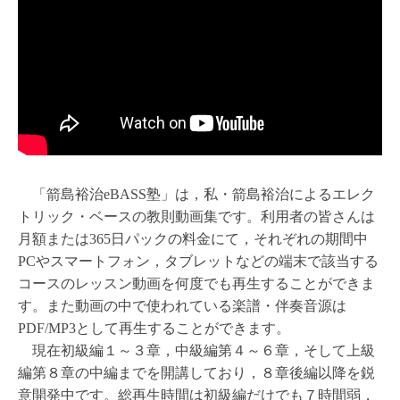
「箭島裕治eBASS塾」は，私・箭島裕治によるエレク
トリック・ベースの教則動画集です。利用者の皆さんは
月額または365日パックの料金にて，それぞれの期間中
PCやスマートフォン，タブレットなどの端末で該当する
コースのレッスン動画を何度でも再生することができま
す。また動画の中で使われている楽譜・伴奏音源は
PDF/MP3として再生することができます。
現在初級編１～３章，中級編第４～６章，そして上級
編第８章の中編までを開講しており，８章後編以降を鋭
意開発中です。総再生時間は初級編だけでも７時間弱，