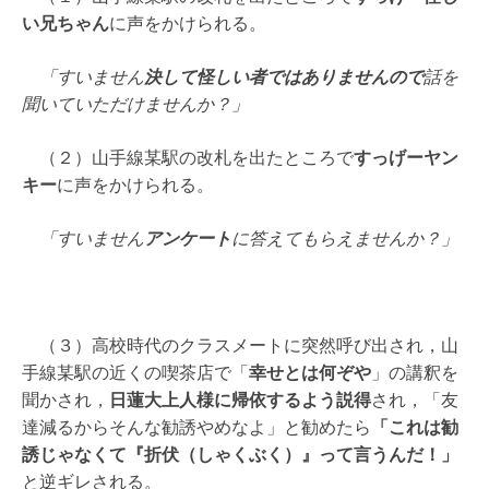
い兄ちゃん
に声をかけられる。
「すいません
決して怪しい者ではありませんので
話を
聞いていただけませんか？」
（２）山手線某駅の改札を出たところで
すっげーヤン
キー
に声をかけられる。
「すいません
アンケート
に答えてもらえませんか？」
（３）高校時代のクラスメートに突然呼び出され，山
手線某駅の近くの喫茶店で「
幸せとは何ぞや
」の講釈を
聞かされ，
日蓮大上人様に帰依するよう説得
され，「友
達減るからそんな勧誘やめなよ」と勧めたら
「これは勧
誘じゃなくて『折伏（しゃくぶく）』って言うんだ！」
と逆ギレされる。