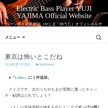
コ
Electric Bass Player YUJI
ン
YAJIMA Official Website
テ
ン
ベーシスト箭島裕治（やじま・ゆうじ）オフィシャルサ
ツ
イト
へ
検
メニュー
ス
索:
キ
ッ
東京は怖いとこだね
プ
2002年1月19日
Meditation
●「
Links
」に１件追加。
クイズです。次のうちやぢまが実際に遭ったキャッ
チ・勧誘はどれでしょう？
（１）山手線某駅の改札を出たところで
すっげー怪し