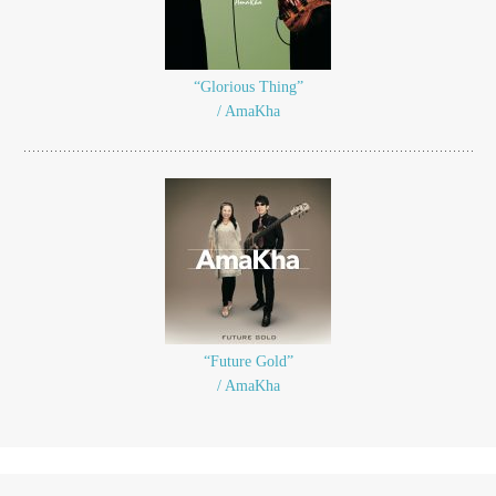
“Glorious Thing”
/ AmaKha
“Future Gold”
/ AmaKha