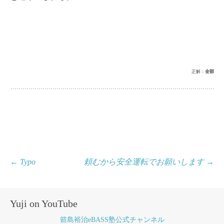
正解：
全部
投
←
Typo
頼むから安全運転でお願いします
→
稿
ナ
Yuji on YouTube
ビ
箭島裕治eBASS塾公式チャンネル