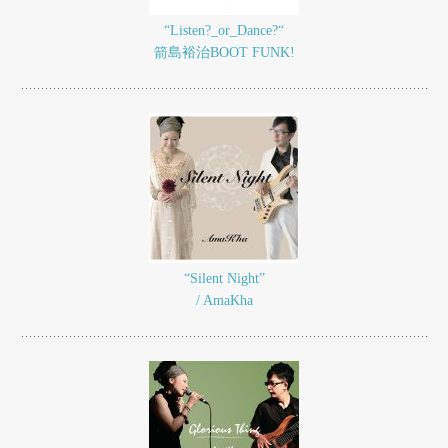
“Listen?_or_Dance?“
箭島裕治BOOT FUNK!
“Silent Night”
/ AmaKha