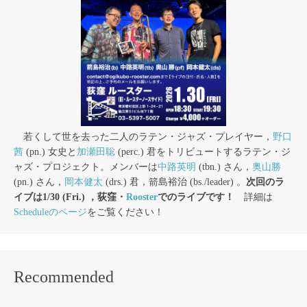
若くして世を去った二人のラテン・ジャズ・プレイヤー，
野口
茜
(pn.) 女史と
加瀬田聡
(perc.) 君をトリビュートするラテン・ジ
ャズ・プロジェクト。メンバーは
中路英明
(tbn.) さん，
奥山勝
(pn.) さん，
岡本健太
(drs.) 君，箭島裕治 (bs./leader) 。
次回のラ
イブは1/30 (Fri.) ，荻窪・
Rooster
でのライブです！
詳細は
Scheduleのページ
をご覧ください！
Recommended