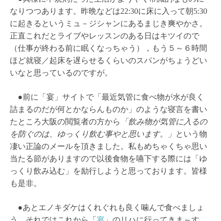
なりつつあります。昨晩などは22:30に床に入って朝5:30
に起きるというミュ－ジシャンにあるまじき爽やかさ。
正直これだとライブやレッスンのある日はキツイので
（仕事が終わる前に眠くなっちゃう），もう５～６時間
ほど就寝／起床を遅らせるくらいのスパンがちょうどい
いなと思っているのですが。
●前に「宴」サイトで「最近気管に食べ物が水が良く
詰まるのだが何とかならんものか」のような寝言を書い
たところ大阪の閲覧者の方から
「飲み物が気管に入るの
を防ぐのは、ゆっくり飲む事やと思います。」
という物
凄い正論のメールを頂きました。私もめちゃくちゃ思い
当たる節がありますので以後食物を嚥下する際には「ゆ
っくり飲み込む」を励行しようと思っております。皆様
も是非。
●あとエノキダケはくれぐれも良く噛んで食べましょ
う。それではこれから「
宴
」のリハに行ってきま～す。