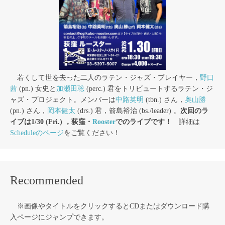
若くして世を去った二人のラテン・ジャズ・プレイヤー，
野口
茜
(pn.) 女史と
加瀬田聡
(perc.) 君をトリビュートするラテン・ジ
ャズ・プロジェクト。メンバーは
中路英明
(tbn.) さん，
奥山勝
(pn.) さん，
岡本健太
(drs.) 君，箭島裕治 (bs./leader) 。
次回のラ
イブは1/30 (Fri.) ，荻窪・
Rooster
でのライブです！
詳細は
Scheduleのページ
をご覧ください！
Recommended
※画像やタイトルをクリックするとCDまたはダウンロード購
入ページにジャンプできます。