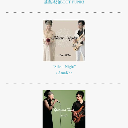
箭島裕治BOOT FUNK!
“Silent Night”
/ AmaKha