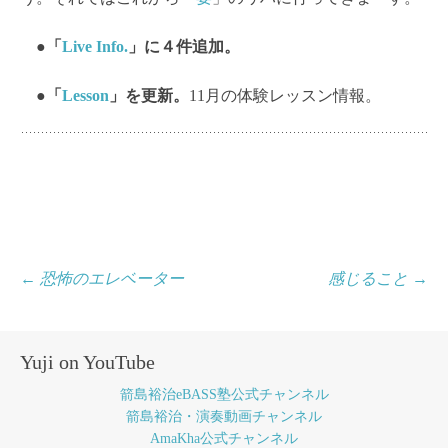
●「
Live Info.
」に４件追加。
●「
Lesson
」を更新。
11月の体験レッスン情報。
投
←
恐怖のエレベーター
感じること
→
稿
ナ
Yuji on YouTube
ビ
箭島裕治eBASS塾公式チャンネル
ゲ
箭島裕治・演奏動画チャンネル
AmaKha公式チャンネル
ー