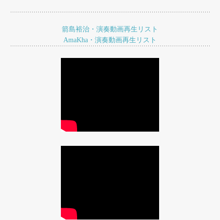
シ
ョ
箭島裕治・演奏動画再生リスト
AmaKha・演奏動画再生リスト
ン