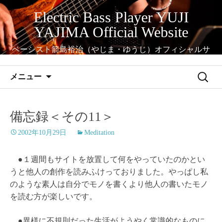
コ
Electric Bass Player YUJI
ン
YAJIMA Official Website
テ
ン
ベーシスト箭島裕治（やじま・ゆうじ）オフィシャルサ
ツ
イト
へ
検
メニュー
ス
索:
キ
ッ
備忘録＜その11＞
プ
2002年10月29日
Meditation
●１週間もサイトを放置して何をやっていたのかとい
うと他人の創作を読みふけっておりました。やっぱし私
のような素人は自分でモノを書くより他人の書いたモノ
を読む方が楽しいです。
●異様に不規則だった生活がようやく常識的なものに