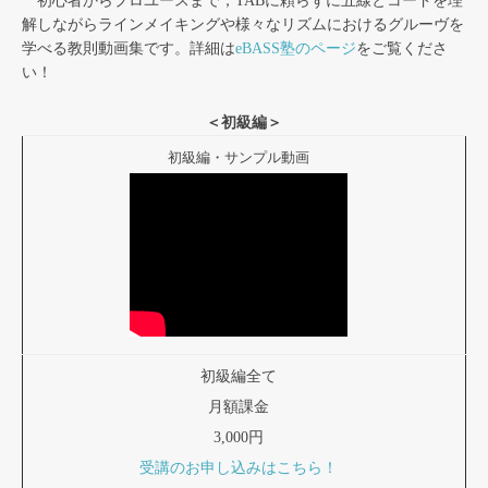
初心者からプロユースまで，TABに頼らずに五線とコードを理
解しながらラインメイキングや様々なリズムにおけるグルーヴを
学べる教則動画集です。詳細は
eBASS塾のページ
をご覧くださ
い！
＜初級編＞
初級編・サンプル動画
初級編全て
月額課金
3,000円
受講のお申し込みはこちら！