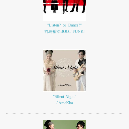
“Listen?_or_Dance?“
箭島裕治BOOT FUNK!
“Silent Night”
/ AmaKha