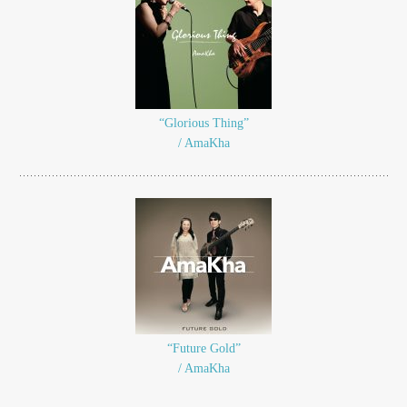
“Glorious Thing”
/ AmaKha
“Future Gold”
/ AmaKha