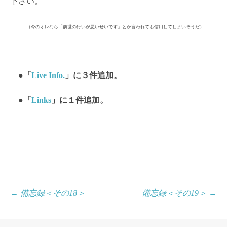
下さい。
（今のオレなら「前世の行いが悪いせいです」とか言われても信用してしまいそうだ）
●「
Live Info.
」に３件追加。
●「
Links
」に１件追加。
投
←
備忘録＜その18＞
備忘録＜その19＞
→
稿