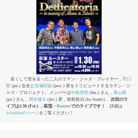
若くして世を去った二人のラテン・ジャズ・プレイヤー，
野口
茜
(pn.) 女史と
加瀬田聡
(perc.) 君をトリビュートするラテン・ジ
ャズ・プロジェクト。メンバーは
中路英明
(tbn.) さん，
奥山勝
(pn.) さん，
岡本健太
(drs.) 君，箭島裕治 (bs./leader) 。
次回のラ
イブは1/30 (Fri.) ，荻窪・
Rooster
でのライブです！
詳細は
Scheduleのページ
をご覧ください！