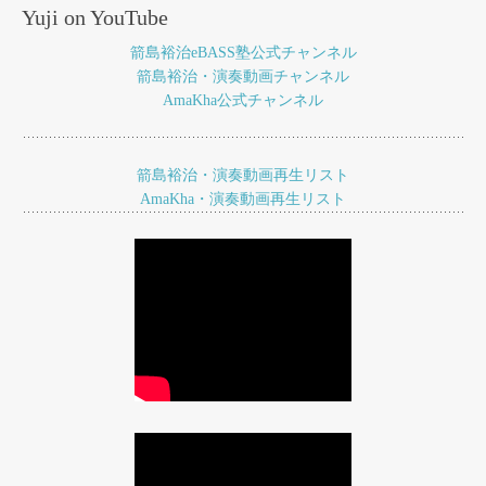
ナ
Yuji on YouTube
ビ
箭島裕治eBASS塾公式チャンネル
ゲ
箭島裕治・演奏動画チャンネル
AmaKha公式チャンネル
ー
シ
ョ
箭島裕治・演奏動画再生リスト
AmaKha・演奏動画再生リスト
ン