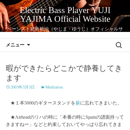
コ
Electric Bass Player YUJI
ン
YAJIMA Official Website
テ
ン
ベーシスト箭島裕治（やじま・ゆうじ）オフィシャルサ
ツ
イト
へ
検
メニュー
ス
索:
キ
ッ
暇ができたらどこかで静養してき
プ
ます
2003年3月3日
Meditation
★１本5000のギタースタンドを
蕨
に忘れてきまいた。
★Airheadのリハの時に「本番の時にSpainの譜面持って
きますねー」などと約束しておいてやっぱり忘れてきま