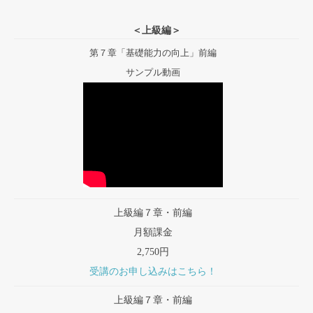
＜上級編＞
第７章「基礎能力の向上」前編
サンプル動画
上級編７章・前編
月額課金
2,750円
受講のお申し込みはこちら！
上級編７章・前編