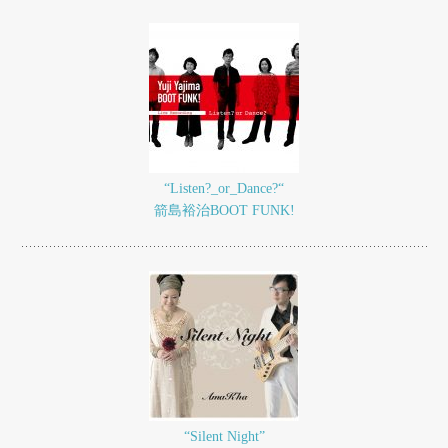
“Listen?_or_Dance?“
箭島裕治BOOT FUNK!
“Silent Night”