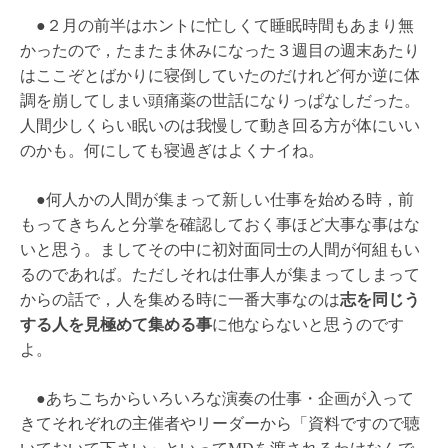
●２月の前半はホントに忙しくて睡眠時間もあまり無
かったので，たまたま休みになった３週目の週末あたり
はここぞとばかりに寝倒していたのだけれど何か逆に体
調を崩してしまい頭痛薬の世話になりっぱなしだった。
人間少しくらい眠いのは我慢して動き回る方が体にいい
のかも。何にしても寝過ぎはよくナイね。
●何人かの人間が集まって新しい仕事を始める時，前
もってきちんと分掌を確認しておく事ほど大事な事はな
いと思う。ましてその中に初対面同士の人間が何組もい
るのであれば。ただしそれは仕事人が集まってしまって
からの話で，人を集める時に一番大事なのは
志を同じう
する人を見極めて集める事
に他ならないと思うのです
よ。
●あちこちからいろいろな演奏の仕事・企画が入って
きてそれぞれの主催者やリーダーから「資料ですので聴