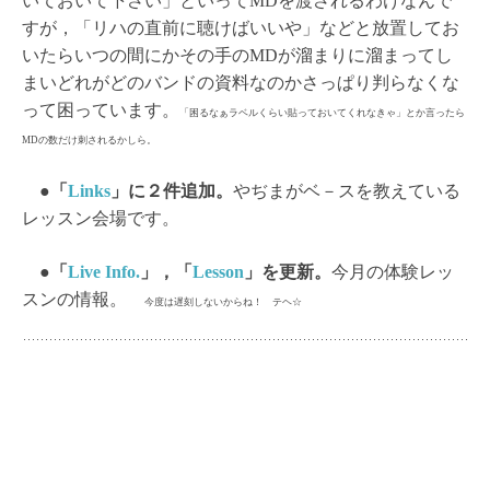
いておいて下さい」といってMDを渡されるわけなんで
すが，「リハの直前に聴けばいいや」などと放置してお
いたらいつの間にかその手のMDが溜まりに溜まってし
まいどれがどのバンドの資料なのかさっぱり判らなくな
って困っています。
「困るなぁラベルくらい貼っておいてくれなきゃ」とか言ったら
MDの数だけ刺されるかしら。
●
「
Links
」に２件追加。
やぢまがベ－スを教えている
レッスン会場です。
●
「
Live Info.
」，「
Lesson
」を更新。
今月の体験レッ
スンの情報。
今度は遅刻しないからね！ テヘ☆