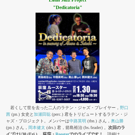
"Dedicatoria"
若くして世を去った二人のラテン・ジャズ・プレイヤー，
野口
茜
(pn.) 女史と
加瀬田聡
(perc.) 君をトリビュートするラテン・ジ
ャズ・プロジェクト。メンバーは
中路英明
(tbn.) さん，
奥山勝
(pn.) さん，
岡本健太
(drs.) 君，箭島裕治 (bs./leader) 。
次回のラ
イブは1/30 (Fri.) ，荻窪・
Rooster
でのライブです！
詳細は