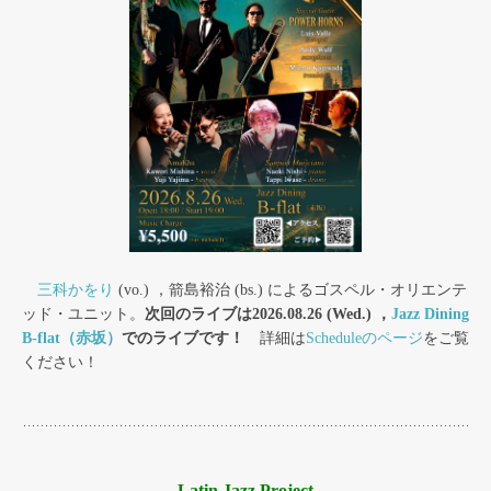
三科かをり
(vo.) ，箭島裕治 (bs.) によるゴスペル・オリエンテ
ッド・ユニット。
次回のライブは2026.08.26 (Wed.) ，
Jazz Dining
B-flat（赤坂）
でのライブです！
詳細は
Scheduleのページ
をご覧
ください！
Latin Jazz Project