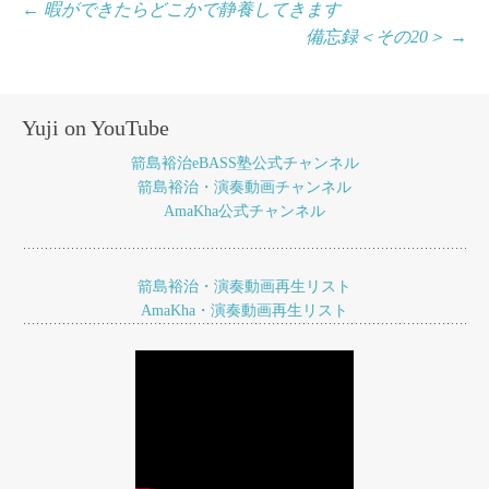
投
←
暇ができたらどこかで静養してきます
備忘録＜その20＞
→
稿
ナ
ビ
Yuji on YouTube
ゲ
箭島裕治eBASS塾公式チャンネル
ー
箭島裕治・演奏動画チャンネル
AmaKha公式チャンネル
シ
ョ
箭島裕治・演奏動画再生リスト
ン
AmaKha・演奏動画再生リスト