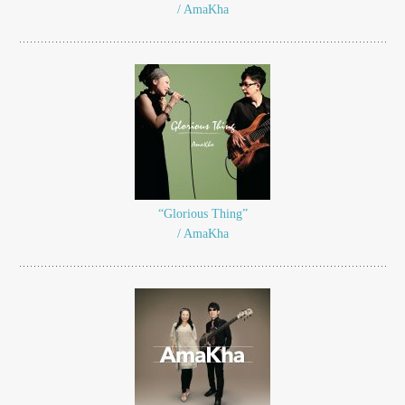
/ AmaKha
“Glorious Thing”
/ AmaKha