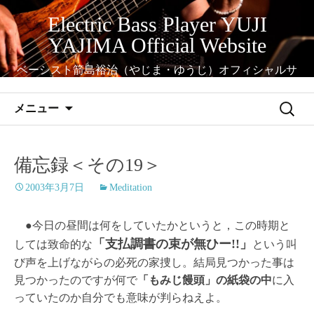
コ
Electric Bass Player YUJI
ン
YAJIMA Official Website
テ
ン
ベーシスト箭島裕治（やじま・ゆうじ）オフィシャルサ
ツ
イト
へ
検
メニュー
ス
索:
キ
ッ
備忘録＜その19＞
プ
2003年3月7日
Meditation
●今日の昼間は何をしていたかというと，この時期と
「支払調書の束が無ひー!!」
しては致命的な
という叫
び声を上げながらの必死の家捜し。結局見つかった事は
見つかったのですが何で
「もみじ饅頭」の紙袋の中
に入
っていたのか自分でも意味が判らねえよ。