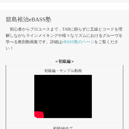
箭島裕治eBASS塾
初心者からプロユースまで，TABに頼らずに五線とコードを理
解しながらラインメイキングや様々なリズムにおけるグルーヴを
学べる教則動画集です。詳細は
eBASS塾のページ
をご覧くださ
い！
＜初級編＞
初級編・サンプル動画
初級編全て