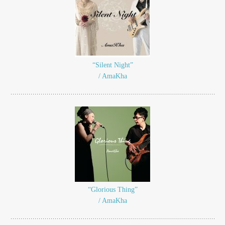
“Silent Night”
/ AmaKha
“Glorious Thing”
/ AmaKha