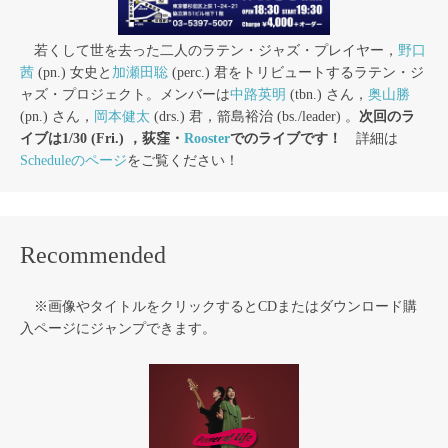
若くして世を去った二人のラテン・ジャズ・プレイヤー，
野口
茜
(pn.) 女史と
加瀬田聡
(perc.) 君をトリビュートするラテン・ジ
ャズ・プロジェクト。メンバーは
中路英明
(tbn.) さん，
奥山勝
(pn.) さん，
岡本健太
(drs.) 君，箭島裕治 (bs./leader) 。
次回のラ
イブは1/30 (Fri.) ，荻窪・
Rooster
でのライブです！
詳細は
Scheduleのページ
をご覧ください！
Recommended
※画像やタイトルをクリックするとCDまたはダウンロード購
入ページにジャンプできます。