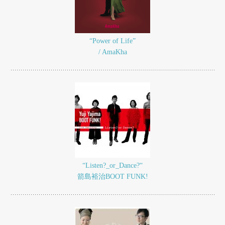
“Power of Life”
/ AmaKha
“Listen?_or_Dance?“
箭島裕治BOOT FUNK!