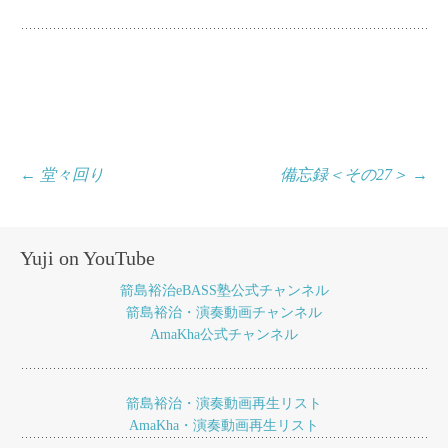
投
←
堂々回り
備忘録＜その27＞
→
稿
ナ
Yuji on YouTube
ビ
箭島裕治eBASS塾公式チャンネル
ゲ
箭島裕治・演奏動画チャンネル
AmaKha公式チャンネル
ー
シ
ョ
箭島裕治・演奏動画再生リスト
AmaKha・演奏動画再生リスト
ン