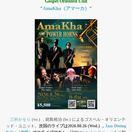
Gospel Oriented Unit
"
AmaKha（アマーカ）
"
三科かをり
(vo.) ，箭島裕治 (bs.) によるゴスペル・オリエンテ
ッド・ユニット。
次回のライブは2026.08.26 (Wed.) ，
Jazz Dining