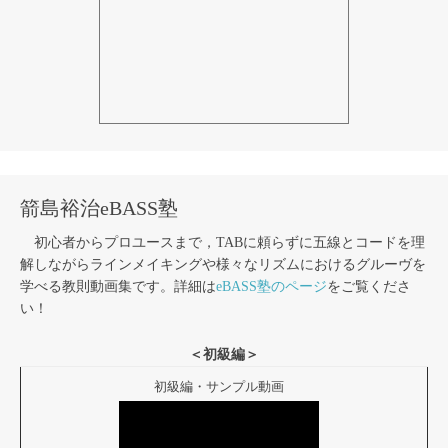
箭島裕治eBASS塾
初心者からプロユースまで，TABに頼らずに五線とコードを理
解しながらラインメイキングや様々なリズムにおけるグルーヴを
学べる教則動画集です。詳細は
eBASS塾のページ
をご覧くださ
い！
＜初級編＞
初級編・サンプル動画