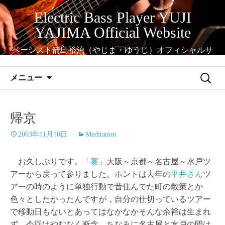
コ
Electric Bass Player YUJI
ン
YAJIMA Official Website
テ
ン
ベーシスト箭島裕治（やじま・ゆうじ）オフィシャルサ
ツ
イト
へ
検
メニュー
ス
索:
キ
ッ
帰京
プ
2003年11月10日
Meditation
お久しぶりです。「
宴
」大阪～京都～名古屋～水戸ツ
アーから戻って参りました。ホントは去年の
平井さん
ツ
アーの時のように単独行動で昔住んでた町の散策とか
色々としたかったんですが，自分の仕切っているツアー
で移動日もないとあってはなかなかそんな余裕は生まれ
ず，今回はやむなく断念。ちなみに名古屋と水戸の間は