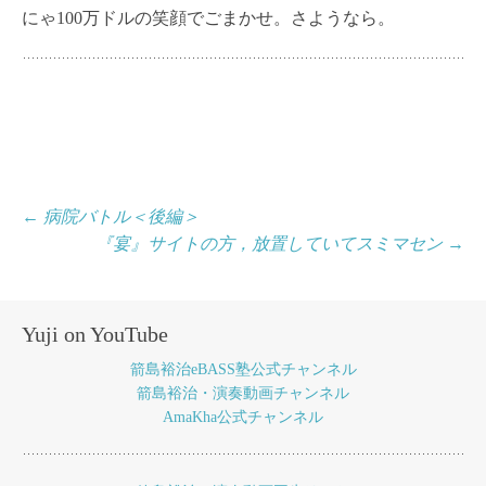
にゃ100万ドルの笑顔でごまかせ。さようなら。
投
←
病院バトル＜後編＞
『宴』サイトの方，放置していてスミマセン
→
稿
ナ
ビ
Yuji on YouTube
ゲ
箭島裕治eBASS塾公式チャンネル
ー
箭島裕治・演奏動画チャンネル
AmaKha公式チャンネル
シ
ョ