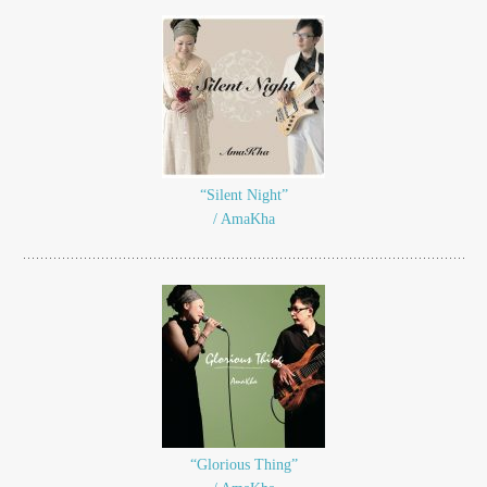
“Silent Night”
/ AmaKha
“Glorious Thing”