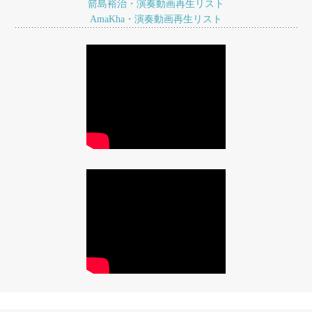
箭島裕治・演奏動画再生リスト
ン
AmaKha・演奏動画再生リスト