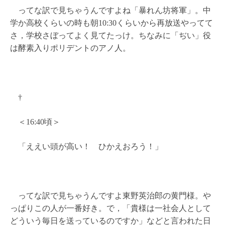
ってな訳で見ちゃうんですよね「暴れん坊将軍」。中
学か高校くらいの時も朝10:30くらいから再放送やってて
さ，学校さぼってよく見てたっけ。ちなみに「ぢい」役
は酵素入りポリデントのアノ人。
†
＜16:40頃＞
「ええい頭が高い！ ひかえおろう！」
ってな訳で見ちゃうんですよ東野英治郎の黄門様。や
っぱりこの人が一番好き。で，「貴様は一社会人として
どういう毎日を送っているのですか」などと言われた日