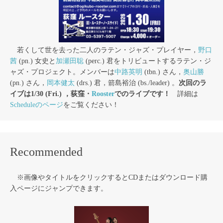
若くして世を去った二人のラテン・ジャズ・プレイヤー，
野口
茜
(pn.) 女史と
加瀬田聡
(perc.) 君をトリビュートするラテン・ジ
ャズ・プロジェクト。メンバーは
中路英明
(tbn.) さん，
奥山勝
(pn.) さん，
岡本健太
(drs.) 君，箭島裕治 (bs./leader) 。
次回のラ
イブは1/30 (Fri.) ，荻窪・
Rooster
でのライブです！
詳細は
Scheduleのページ
をご覧ください！
Recommended
※画像やタイトルをクリックするとCDまたはダウンロード購
入ページにジャンプできます。