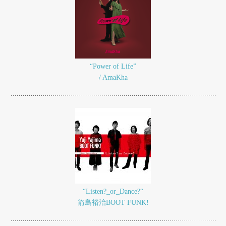
“Power of Life”
/ AmaKha
“Listen?_or_Dance?“
箭島裕治BOOT FUNK!