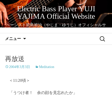
コ
Electric Bass Player YUJI
ン
YAJIMA Official Website
テ
ン
ベーシスト箭島裕治（やじま・ゆうじ）オフィシャルサ
ツ
イト
へ
検
メニュー
ス
索:
キ
ッ
再放送
プ
2004年3月3日
Meditation
＜11:20頃＞
「うつけ者！ 余の顔を見忘れたか」