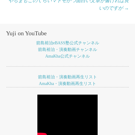
やぢまもこのくらいマトモかつ面白い文章が書ければ良
稿
いのですが
→
ナ
ビ
ゲ
Yuji on YouTube
ー
箭島裕治eBASS塾公式チャンネル
箭島裕治・演奏動画チャンネル
シ
AmaKha公式チャンネル
ョ
ン
箭島裕治・演奏動画再生リスト
AmaKha・演奏動画再生リスト