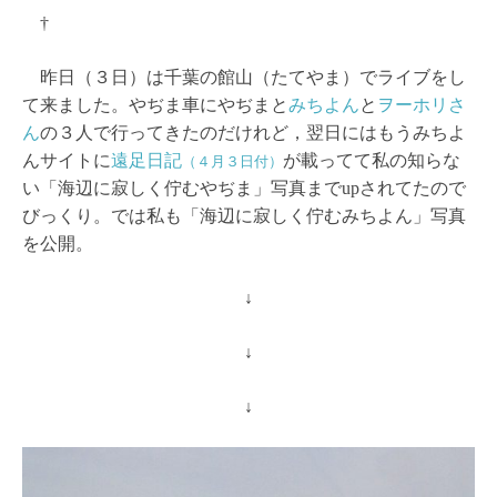
†
昨日（３日）は千葉の館山（たてやま）でライブをし
て来ました。やぢま車にやぢまと
みちよん
と
ヲーホリさ
ん
の３人で行ってきたのだけれど，翌日にはもうみちよ
んサイトに
遠足日記
が載ってて私の知らな
（４月３日付）
い「海辺に寂しく佇むやぢま」写真までupされてたので
びっくり。では私も「海辺に寂しく佇むみちよん」写真
を公開。
↓
↓
↓