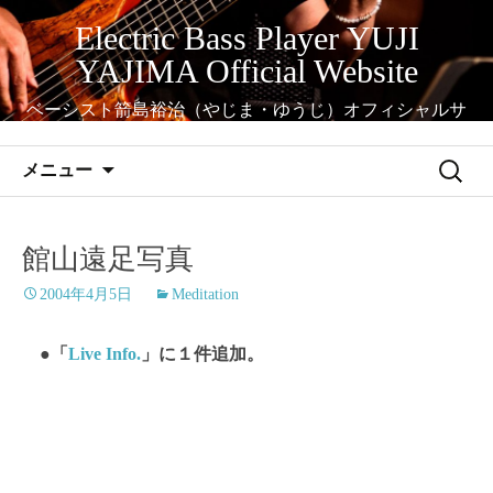
コ
Electric Bass Player YUJI
ン
YAJIMA Official Website
テ
ン
ベーシスト箭島裕治（やじま・ゆうじ）オフィシャルサ
ツ
イト
へ
検
メニュー
ス
索:
キ
ッ
館山遠足写真
プ
2004年4月5日
Meditation
●「
Live Info.
」に１件追加。