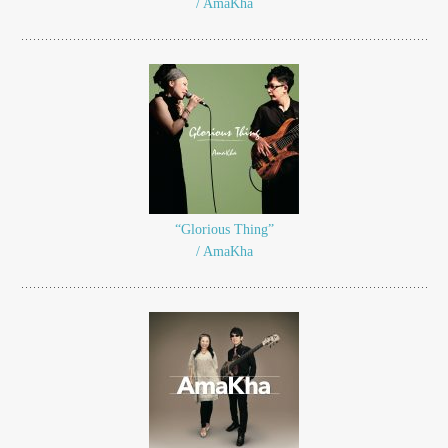
/ AmaKha
“Glorious Thing”
/ AmaKha