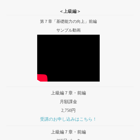
＜上級編＞
第７章「基礎能力の向上」前編
サンプル動画
上級編７章・前編
月額課金
2,750円
受講のお申し込みはこちら！
上級編７章・前編