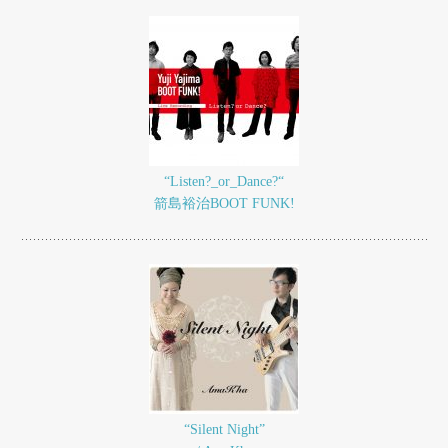
“Listen?_or_Dance?“
箭島裕治BOOT FUNK!
“Silent Night”