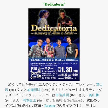
"Dedicatoria"
若くして世を去った二人のラテン・ジャズ・プレイヤー，
野口
茜
(pn.) 女史と
加瀬田聡
(perc.) 君をトリビュートするラテン・ジ
ャズ・プロジェクト。メンバーは
中路英明
(tbn.) さん，
奥山勝
(pn.) さん，
岡本健太
(drs.) 君，箭島裕治 (bs./leader) 。
次回のラ
イブは1/30 (Fri.) ，荻窪・
Rooster
でのライブです！
詳細は