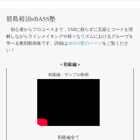
箭島裕治eBASS塾
初心者からプロユースまで，TABに頼らずに五線とコードを理
解しながらラインメイキングや様々なリズムにおけるグルーヴを
学べる教則動画集です。詳細は
eBASS塾のページ
をご覧くださ
い！
＜初級編＞
初級編・サンプル動画
初級編全て