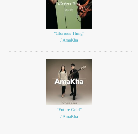
“Glorious Thing”
/ AmaKha
“Future Gold”
/ AmaKha