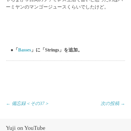
ーミヤンのマンゴージュースくらいでしたけど。
●「
Basses
」に「Strings」を追加。
投
←
備忘録＜その37＞
次の投稿
→
稿
ナ
Yuji on YouTube