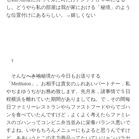
し。どうやら私の部屋は我が家における「秘境」のよう
な位置付けにあるらしい。→嬉しくない
†
そんな
へき地
秘境から今日もお送りする
「Meditaion」。お相手は貴女のふれあいパートナー，私
やぢまゆうぢがお務め致します。先月末，諸事情で５日
程横浜を離れていた期間がありましてね。で，その間毎
日ファミリーレストランやらファストフードやらでゴハ
ンを食べていたんですけど，よくよく考えたらファミレ
スのゴハンってコンビニ弁当並みに栄養バランス悪いで
すよね。いやもちろんメニューにもよると思うんですけ
ど，ああいうとこの主力商品ってたいていジャンバラヤ