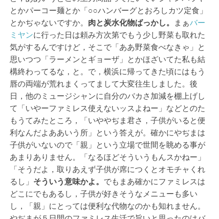
とかパーコー麺とか「○○ハンバーグとおろしカツ定食」
とかぢゃないですか。
肉と炭水化物ばっかし。
まぁ
バー
ミヤン
に行った日は頼み方次第でもう少し野菜も取れた
気がするんですけど，そこで「ああ野菜食べなきゃ」と
思いつつ「ラーメンとギョーザ」とかほざいてた私も結
構終わってるな，と。で，横浜に帰ってきた頃にはもう
唇の両端が荒れまくってまして大変往生しました。後
日，他のミュージシャンに自分のバカさ加減を棚上げし
て「いやーファミレス使えないッスよねー」などとのた
もうてみたところ，「いややぢま君さ，子供がいると便
利なんだよああいう所」という答えが。確かにやぢまは
子供がいないので「親」という立場で世間を眺める事が
あまりありません。「なるほどそういうもんスかねー」
「そうだよ，取りあえず子供が席につくとオモチャくれ
るし」
そういう意味かよ。
でもまあ確かにファミレスは
どこにでもあるし，子供が好きそうなメニューも多い
し，「親」にとっては便利な代物なのかも知れません。
やぢまが５日間のファミレス生活で旨いと思ったのはバ