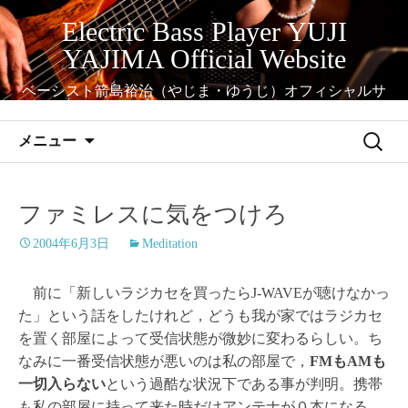
コ
Electric Bass Player YUJI
ン
YAJIMA Official Website
テ
ン
ベーシスト箭島裕治（やじま・ゆうじ）オフィシャルサ
ツ
イト
へ
検
メニュー
ス
索:
キ
ッ
ファミレスに気をつけろ
プ
2004年6月3日
Meditation
前に「新しいラジカセを買ったらJ-WAVEが聴けなかっ
た」という話をしたけれど，どうも我が家ではラジカセ
を置く部屋によって受信状態が微妙に変わるらしい。ち
なみに一番受信状態が悪いのは私の部屋で，
FMもAMも
一切入らない
という過酷な状況下である事が判明。携帯
も私の部屋に持って来た時だけアンテナが０本になる