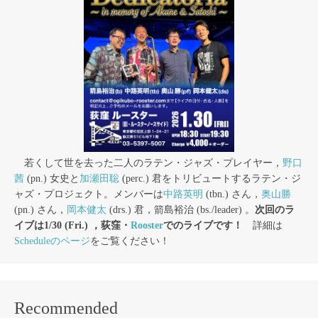
若くして世を去った二人のラテン・ジャズ・プレイヤー，
野口
茜
(pn.) 女史と
加瀬田聡
(perc.) 君をトリビュートするラテン・ジ
ャズ・プロジェクト。メンバーは
中路英明
(tbn.) さん，
奥山勝
(pn.) さん，
岡本健太
(drs.) 君，箭島裕治 (bs./leader) 。
次回のラ
イブは1/30 (Fri.) ，荻窪・
Rooster
でのライブです！
詳細は
Scheduleのページ
をご覧ください！
Recommended