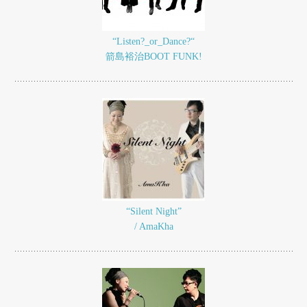
“Listen?_or_Dance?“
箭島裕治BOOT FUNK!
“Silent Night”
/ AmaKha