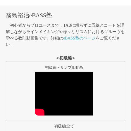
箭島裕治eBASS塾
初心者からプロユースまで，TABに頼らずに五線とコードを理
解しながらラインメイキングや様々なリズムにおけるグルーヴを
学べる教則動画集です。詳細は
eBASS塾のページ
をご覧くださ
い！
＜初級編＞
初級編・サンプル動画
初級編全て