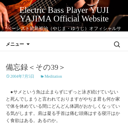
コ
Electric Bass Player YUJI
ン
YAJIMA Official Website
テ
ン
ベーシスト箭島裕治（やじま・ゆうじ）オフィシャルサ
ツ
イト
へ
検
メニュー
ス
索:
キ
ッ
備忘録＜その39＞
プ
2004年7月5日
Meditation
●サメという魚は止まらずにずっと泳ぎ続けていない
と死んでしまうと言われておりますがやぢま君も何か家
で体を休めている間にどんどん体調がおかしくなってい
る気がします。肩は凝る手首は痛む頭痛はする寝汗はか
く食欲はある。あるのか。