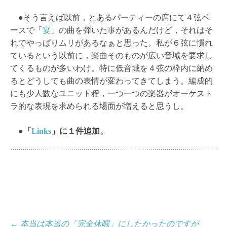
●そう言えば以前，とあるパーティーの席にて４弦ベ
ースで「
宴
」の曲を弾いた事があるんだけど，それはそ
れでやっぱりムリがあるなぁと思った。私が６弦に慣れ
ているという以前に，楽曲そのものが広い音域を要求し
てくるものが多いわけ。特に低音域を４弦の枠内に納め
るとどうしても曲の表情が変わってきてしまう。編成的
にも少人数なユニット程，一つ一つの楽器がオーケスト
ラ的な表現を求められる場面が増えると思うし。
●「
Links
」に１件追加。
投
←
本当は本当の「完全休暇」にしたかったのですが