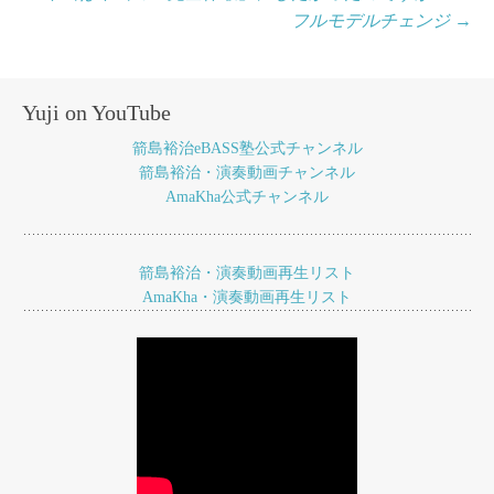
フルモデルチェンジ
→
稿
ナ
ビ
Yuji on YouTube
ゲ
箭島裕治eBASS塾公式チャンネル
ー
箭島裕治・演奏動画チャンネル
AmaKha公式チャンネル
シ
ョ
箭島裕治・演奏動画再生リスト
ン
AmaKha・演奏動画再生リスト