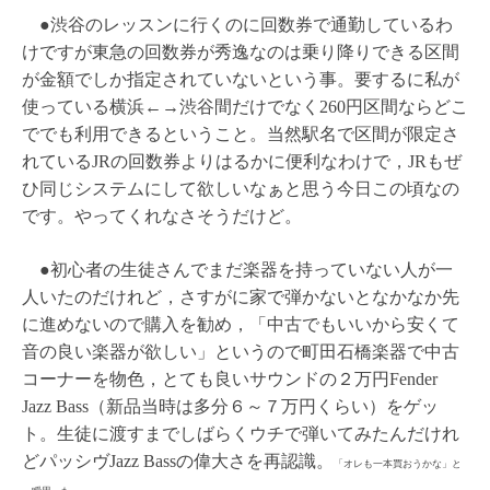
●渋谷のレッスンに行くのに回数券で通勤しているわ
けですが東急の回数券が秀逸なのは乗り降りできる区間
が金額でしか指定されていないという事。要するに私が
使っている横浜←→渋谷間だけでなく260円区間ならどこ
ででも利用できるということ。当然駅名で区間が限定さ
れているJRの回数券よりはるかに便利なわけで，JRもぜ
ひ同じシステムにして欲しいなぁと思う今日この頃なの
です。やってくれなさそうだけど。
●初心者の生徒さんでまだ楽器を持っていない人が一
人いたのだけれど，さすがに家で弾かないとなかなか先
に進めないので購入を勧め，「中古でもいいから安くて
音の良い楽器が欲しい」というので町田石橋楽器で中古
コーナーを物色，とても良いサウンドの２万円Fender
Jazz Bass（新品当時は多分６～７万円くらい）をゲッ
ト。生徒に渡すまでしばらくウチで弾いてみたんだけれ
どパッシヴJazz Bassの偉大さを再認識。
「オレも一本買おうかな」と