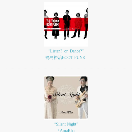
“Listen?_or_Dance?“
箭島裕治BOOT FUNK!
“Silent Night”
/ AmaKha