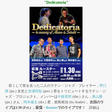
"Dedicatoria"
若くして世を去った二人のラテン・ジャズ・プレイヤー，
野口
茜
(pn.) 女史と
加瀬田聡
(perc.) 君をトリビュートするラテン・ジ
ャズ・プロジェクト。メンバーは
中路英明
(tbn.) さん，
奥山勝
(pn.) さん，
岡本健太
(drs.) 君，箭島裕治 (bs./leader) 。
次回のラ
イブは1/30 (Fri.) ，荻窪・
Rooster
でのライブです！
詳細は