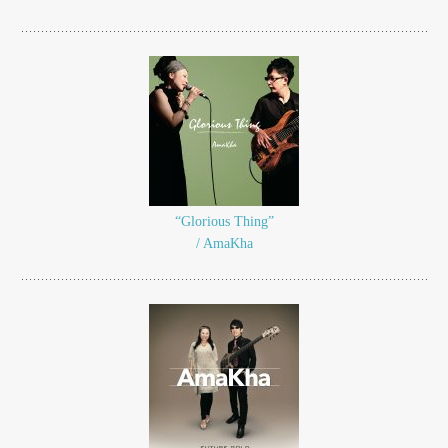
“Glorious Thing”
/ AmaKha