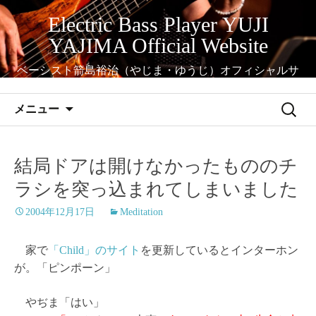
コ
Electric Bass Player YUJI
ン
YAJIMA Official Website
テ
ン
ベーシスト箭島裕治（やじま・ゆうじ）オフィシャルサ
ツ
イト
へ
検
メニュー
ス
索:
キ
ッ
結局ドアは開けなかったもののチ
プ
ラシを突っ込まれてしまいました
2004年12月17日
Meditation
家で
「Child」のサイト
を更新しているとインターホン
が。「ピンポーン」
やぢま「はい」