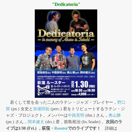
"Dedicatoria"
若くして世を去った二人のラテン・ジャズ・プレイヤー，
野口
茜
(pn.) 女史と
加瀬田聡
(perc.) 君をトリビュートするラテン・ジ
ャズ・プロジェクト。メンバーは
中路英明
(tbn.) さん，
奥山勝
(pn.) さん，
岡本健太
(drs.) 君，箭島裕治 (bs./leader) 。
次回のラ
イブは1/30 (Fri.) ，荻窪・
Rooster
でのライブです！
詳細は