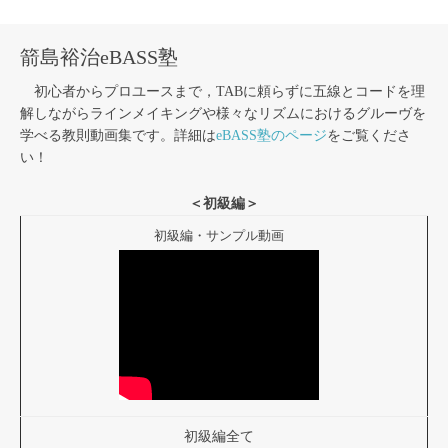
箭島裕治eBASS塾
初心者からプロユースまで，TABに頼らずに五線とコードを理
解しながらラインメイキングや様々なリズムにおけるグルーヴを
学べる教則動画集です。詳細は
eBASS塾のページ
をご覧くださ
い！
＜初級編＞
初級編・サンプル動画
初級編全て