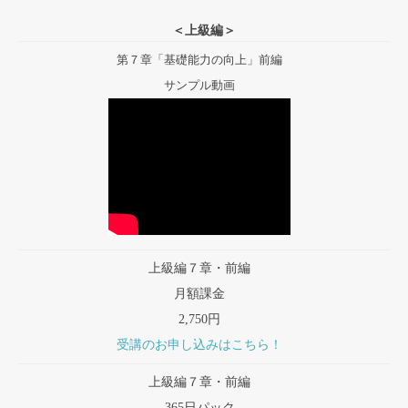
＜上級編＞
第７章「基礎能力の向上」前編
サンプル動画
上級編７章・前編
月額課金
2,750円
受講のお申し込みはこちら！
上級編７章・前編
365日パック