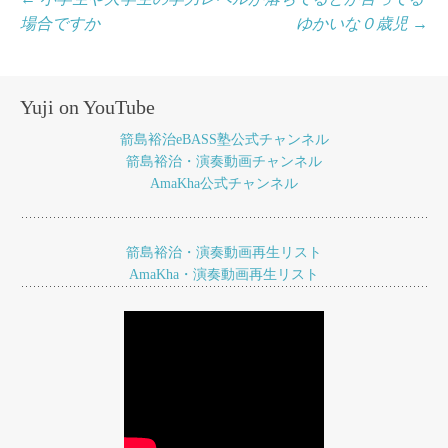
投
場合ですか
ゆかいな０歳児
→
稿
ナ
ビ
Yuji on YouTube
ゲ
箭島裕治eBASS塾公式チャンネル
ー
箭島裕治・演奏動画チャンネル
AmaKha公式チャンネル
シ
ョ
箭島裕治・演奏動画再生リスト
ン
AmaKha・演奏動画再生リスト