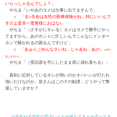
いらっしゃるんでしょ？」
やぢま「いやあのヨメは仕事に出てますんで」
○ 「太○生命は女性の医療保険がね，特にいいんで
すのよ是非一度奥様におはなs」
やぢま「（さすがにキレる）ヨメはヨメで勝手にやっ
てますから。あのホントに忙しいんでこんなにインター
ホンで騒がれるの困るんですけど」
○ 「あぁらごめんなさいね，じゃあね，あの，
小声で
」
話しますから
やぢま「（受話器を手にしたまま床に崩れ落ちる）」
真剣に応対しているオレが弱いのか
オバハンが打たれ
強いだけなのか。皆さんはこのテの勧誘，どうやって撃
退していますか？
←
小学生や大学生の学力レベルが落ちてるとか言ってる