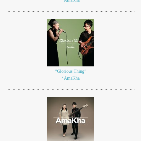
/ AmaKha
“Glorious Thing”
/ AmaKha