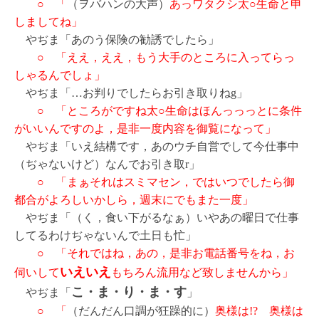
○ 「
（ヲバハンの大声）
あっワタクシ太○生命と申
しましてね」
やぢま「あのう保険の勧誘でしたら」
○ 「ええ，ええ，もう大手のところに入ってらっ
しゃるんでしょ」
やぢま「…お判りでしたらお引き取りねg」
○ 「ところがですね太○生命はほんっっっとに条件
がいいんですのよ，是非一度内容を御覧になって」
やぢま「いえ結構です，あのウチ自営でして今仕事中
（ぢゃないけど）なんでお引き取r」
○ 「まぁそれはスミマセン，ではいつでしたら御
都合がよろしいかしら，週末にでもまた一度」
やぢま「（く，食い下がるなぁ）いやあの曜日で仕事
してるわけぢゃないんで土日も忙」
○ 「それではね，あの，是非お電話番号をね，お
いえいえ
伺いして
もちろん流用など致しませんから」
こ・ま・り・ま・す
やぢま「
」
○ 「
（だんだん口調が狂躁的に）
奥様は!? 奥様は