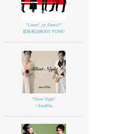
“Listen?_or_Dance?“
箭島裕治BOOT FUNK!
“Silent Night”
/ AmaKha