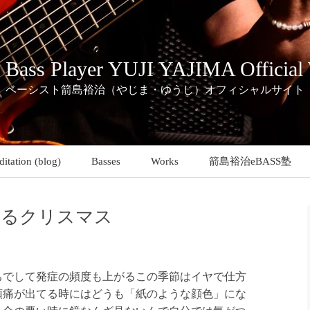
c Bass Player YUJI YAJIMA Official
ベーシスト箭島裕治（やじま・ゆうじ）オフィシャルサイト
itation (blog)
Basses
Works
箭島裕治eBASS塾
切るクリスマス
でして発症の頻度も上がるこの季節はイヤで仕方
頭痛が出てる時にはどうも「紙のような顔色」にな