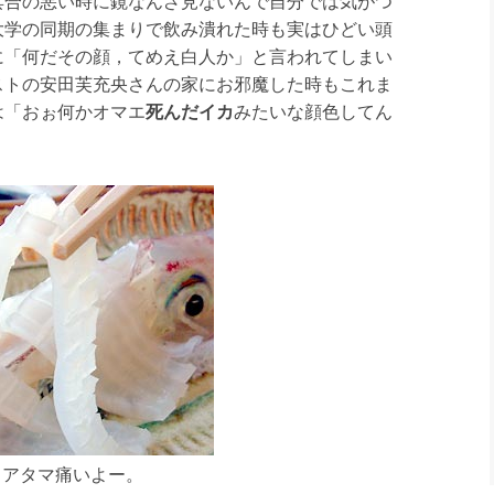
具合の悪い時に鏡なんざ見ないんで自分では気がつ
大学の同期の集まりで飲み潰れた時も実はひどい頭
に「何だその顔，てめえ白人か」と言われてしまい
ストの安田芙充央さんの家にお邪魔した時もこれま
は「おぉ何かオマエ
死んだイカ
みたいな顔色してん
アタマ痛いよー。