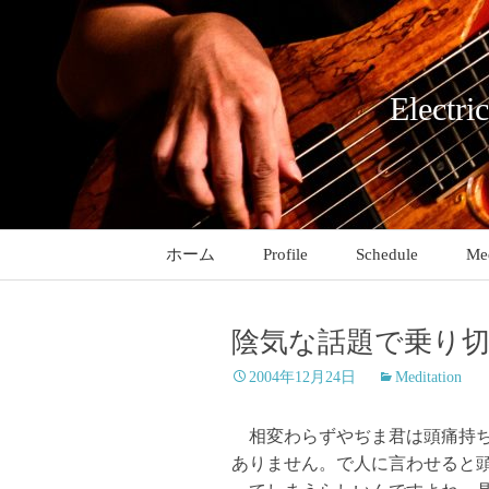
コ
ン
テ
ン
Electri
ツ
へ
ス
キ
ッ
ホーム
Profile
Schedule
Med
プ
陰気な話題で乗り
2004年12月24日
Meditation
相変わらずやぢま君は頭痛持ち
ありません。で人に言わせると