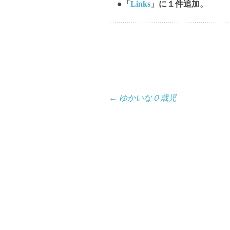
●「
Links
」に１件追加。
投
←
ゆかいな０歳児
稿
ナ
ビ
ゲ
ー
シ
ョ