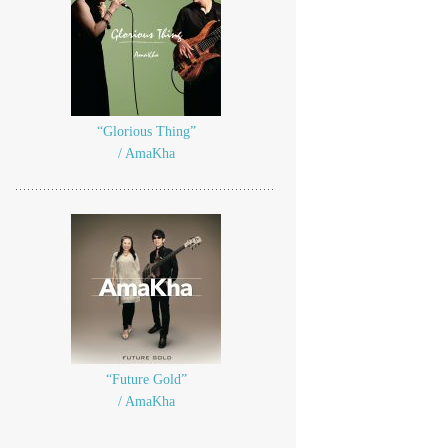
“Glorious Thing”
/ AmaKha
“Future Gold”
/ AmaKha