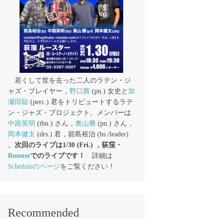
若くして世を去った二人のラテン・ジ
ャズ・プレイヤー，
野口茜
(pn.) 女史と
加
瀬田聡
(perc.) 君をトリビュートするラテ
ン・ジャズ・プロジェクト。メンバーは
中路英明
(tbn.) さん，
奥山勝
(pn.) さん，
岡本健太
(drs.) 君，箭島裕治 (bs./leader)
。
次回のライブは1/30 (Fri.) ，荻窪・
Rooster
でのライブです！
詳細は
Scheduleのページ
をご覧ください！
Recommended