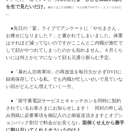
を生で見たいだけ。
願わくはこだま師匠に「そらお前アホやで～」とツッコまれた
い。
●先日の「宴」ライブでアンケートに「やぢまさん，
お痩せになりました？」と書かれてしまいました。体重
はそれほど減ってないのですがここんとこ内職が激忙で
して顔がやつれてしまったのかも知れません。４月くら
いには何とかヒマになって顔も元通り膨らむ予定。
●「暴れん坊将軍III」の再放送を毎日欠かさずDVDに
録画保存している私。でも内職が忙しいせいで見ていな
い回がどんどん増えていく一方。
●「留守番電話サービスとキャッチホンを同時に契約
されているお客さまにお知らせします！ 同封の申し込
み用紙に必要事項を御記入の上御返送頂きますとオプシ
ョンパック割引で料金がお安くなr」
面倒くせえから勝手
に割り引いてくれよそういうのはよ。