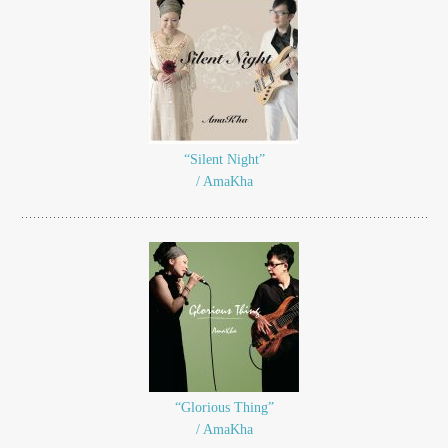
“Silent Night”
/ AmaKha
“Glorious Thing”
/ AmaKha