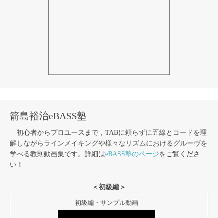
箭島裕治eBASS塾
初心者からプロユースまで，TABに頼らずに五線とコードを理
解しながらラインメイキングや様々なリズムにおけるグルーヴを
学べる教則動画集です。詳細は
eBASS塾のページ
をご覧くださ
い！
＜初級編＞
初級編・サンプル動画