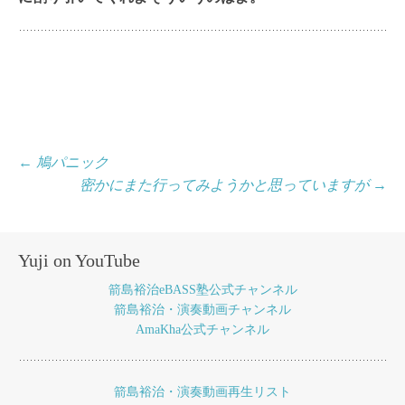
投
←
鳩パニック
密かにまた行ってみようかと思っていますが
→
稿
ナ
ビ
Yuji on YouTube
ゲ
箭島裕治eBASS塾公式チャンネル
ー
箭島裕治・演奏動画チャンネル
AmaKha公式チャンネル
シ
ョ
箭島裕治・演奏動画再生リスト
ン