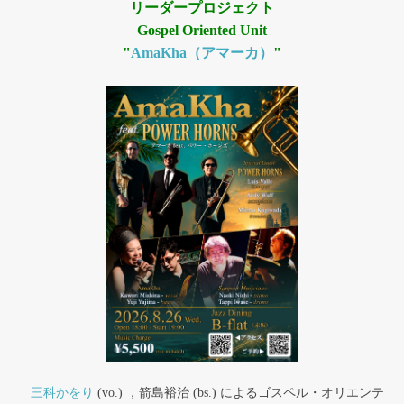
リーダープロジェクト
Gospel Oriented Unit
"
AmaKha（アマーカ）
"
三科かをり
(vo.) ，箭島裕治 (bs.) によるゴスペル・オリエンテ