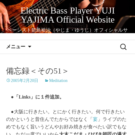
コ
Electric Bass Player YUJI
ン
YAJIMA Official Website
テ
ン
ベーシスト箭島裕治（やじま・ゆうじ）オフィシャルサ
ツ
イト
へ
検
メニュー
ス
索:
キ
ッ
備忘録＜その51＞
プ
2005年2月20日
Meditation
●「Links」に１件追加。
●大阪に行きたい。とにかく行きたい。何で行きたい
のかというと昔住んでたからではなく「
宴
」ライブのた
めでもなく旨いうどんやお好み焼きが食べたい訳でもな
い。ただ一度でいいから
大木こだま・ひびき師匠の漫才