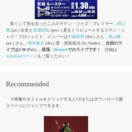
若くして世を去った二人のラテン・ジャズ・プレイヤー，
野口
茜
(pn.) 女史と
加瀬田聡
(perc.) 君をトリビュートするラテン・ジ
ャズ・プロジェクト。メンバーは
中路英明
(tbn.) さん，
奥山勝
(pn.) さん，
岡本健太
(drs.) 君，箭島裕治 (bs./leader) 。
次回のラ
イブは1/30 (Fri.) ，荻窪・
Rooster
でのライブです！
詳細は
Scheduleのページ
をご覧ください！
Recommended
※画像やタイトルをクリックするとCDまたはダウンロード購
入ページにジャンプできます。