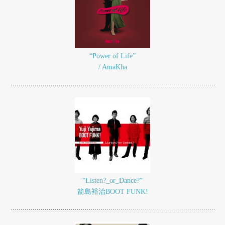
“Power of Life”
/ AmaKha
“Listen?_or_Dance?“
箭島裕治BOOT FUNK!