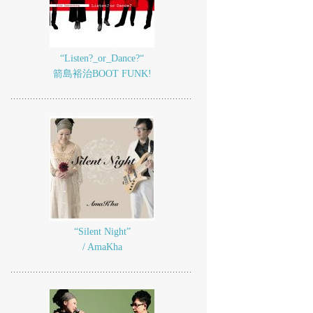
“Listen?_or_Dance?“
箭島裕治BOOT FUNK!
“Silent Night”
/ AmaKha