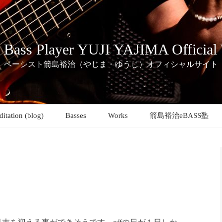
c Bass Player YUJI YAJIMA Official
ベーシスト箭島裕治（やじま・ゆうじ）オフィシャルサイト
itation (blog)
Basses
Works
箭島裕治eBASS塾