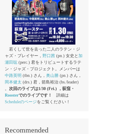
若くして世を去った二人のラテン・ジ
ャズ・プレイヤー，
野口茜
(pn.) 女史と
加
瀬田聡
(perc.) 君をトリビュートするラテ
ン・ジャズ・プロジェクト。メンバーは
中路英明
(tbn.) さん，
奥山勝
(pn.) さん，
岡本健太
(drs.) 君，箭島裕治 (bs./leader)
。
次回のライブは1/30 (Fri.) ，荻窪・
Rooster
でのライブです！
詳細は
Scheduleのページ
をご覧ください！
Recommended