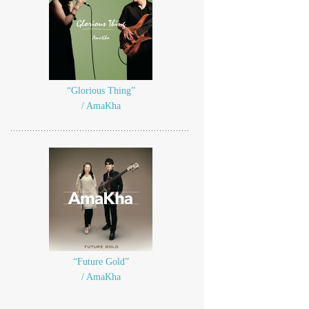
“Glorious Thing”
/ AmaKha
“Future Gold”
/ AmaKha