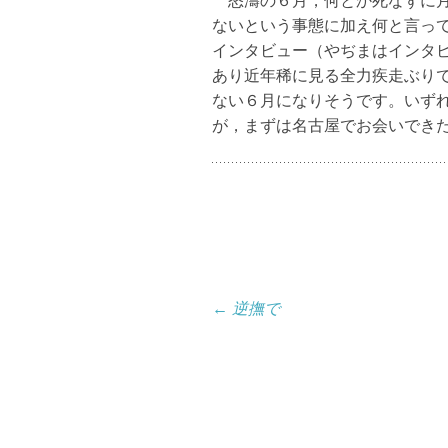
怒濤の６月，何とか死なずに月末
ないという事態に加え何と言っても名古屋
インタビュー（やぢまはインタ
あり近年稀に見る全力疾走ぶり
ない６月になりそうです。いず
が，まずは名古屋でお会いでき
投
←
逆撫で
稿
ナ
ビ
ゲ