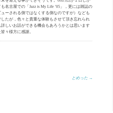
を迎える事ができそうです。offの日が１日しか
での「Jazz is My Life ’05」，更には雑誌の
ビューされる側ではなくする側なのですが）なども
でしたが，色々と貴重な体験もさせて頂き忘れられ
れ詳しいお話ができる機会もあろうかとは思います
た皆々様方に感謝。
とめった
→