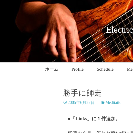
コ
ン
テ
ン
Electri
ツ
へ
ス
キ
ッ
ホーム
Profile
Schedule
Med
プ
勝手に師走
2005年6月27日
Meditation
●「Links」に１件追加。