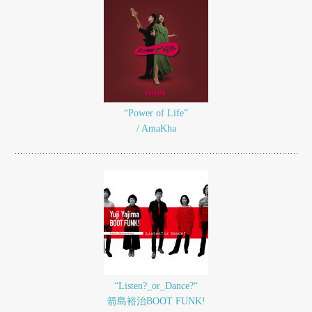
“Power of Life”
/ AmaKha
“Listen?_or_Dance?“
箭島裕治BOOT FUNK!