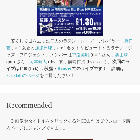
若くして世を去った二人のラテン・ジャズ・プレイヤー，
野口
茜
(pn.) 女史と
加瀬田聡
(perc.) 君をトリビュートするラテン・ジ
ャズ・プロジェクト。メンバーは
中路英明
(tbn.) さん，
奥山勝
(pn.) さん，
岡本健太
(drs.) 君，箭島裕治 (bs./leader) 。
次回のラ
イブは1/30 (Fri.) ，荻窪・
Rooster
でのライブです！
詳細は
Scheduleのページ
をご覧ください！
Recommended
※画像やタイトルをクリックするとCDまたはダウンロード購
入ページにジャンプできます。