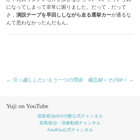
になってしまって非常に困りました。だって，だって
さ，
演説テープを早回ししながら走る選挙カー
が通るな
んて思わなかったんだもん。
投
←
引っ越ししたいもう一つの理由
備忘録＜その68＞
→
稿
ナ
Yuji on YouTube
ビ
箭島裕治eBASS塾公式チャンネル
ゲ
箭島裕治・演奏動画チャンネル
AmaKha公式チャンネル
ー