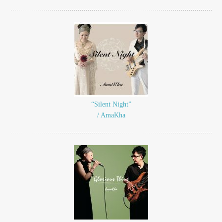
“Silent Night”
/ AmaKha