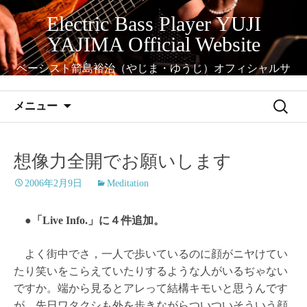
コ
Electric Bass Player YUJI
ン
YAJIMA Official Website
テ
ン
ベーシスト箭島裕治（やじま・ゆうじ）オフィシャルサ
ツ
イト
へ
検
メニュー
ス
索:
キ
ッ
想像力全開でお願いします
プ
2006年2月9日
Meditation
●「Live Info.」に４件追加。
よく街中でさ，一人で歩いているのに顔がニヤけてい
たり笑いをこらえていたりするような人がいるぢゃない
ですか。端から見るとアレって結構キモいと思うんです
が，先日ワタクシも外を歩きながらついついそういう顔