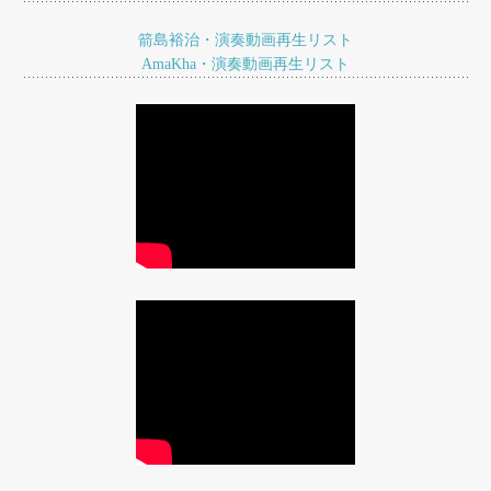
シ
ョ
箭島裕治・演奏動画再生リスト
AmaKha・演奏動画再生リスト
ン