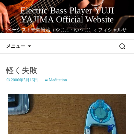
コ
Electric Bass Player YUJI
ン
YAJIMA Official Website
テ
ン
ベーシスト箭島裕治（やじま・ゆうじ）オフィシャルサ
ツ
イト
へ
検
メニュー
ス
索:
キ
ッ
軽く失敗
プ
2006年5月16日
Meditation