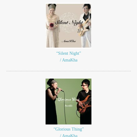
“Silent Night”
/ AmaKha
“Glorious Thing”
/ AmaKha