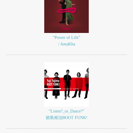
“Power of Life”
/ AmaKha
“Listen?_or_Dance?“
箭島裕治BOOT FUNK!