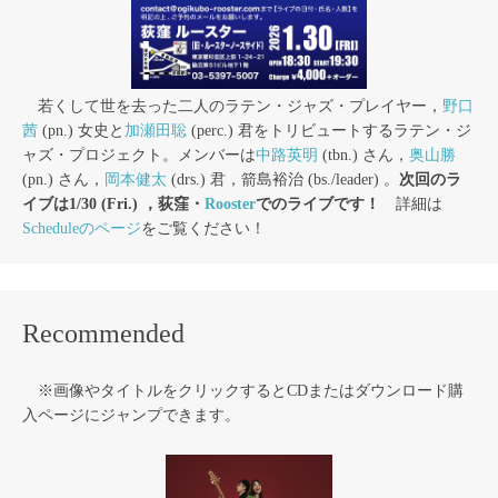
若くして世を去った二人のラテン・ジャズ・プレイヤー，
野口
茜
(pn.) 女史と
加瀬田聡
(perc.) 君をトリビュートするラテン・ジ
ャズ・プロジェクト。メンバーは
中路英明
(tbn.) さん，
奥山勝
(pn.) さん，
岡本健太
(drs.) 君，箭島裕治 (bs./leader) 。
次回のラ
イブは1/30 (Fri.) ，荻窪・
Rooster
でのライブです！
詳細は
Scheduleのページ
をご覧ください！
Recommended
※画像やタイトルをクリックするとCDまたはダウンロード購
入ページにジャンプできます。