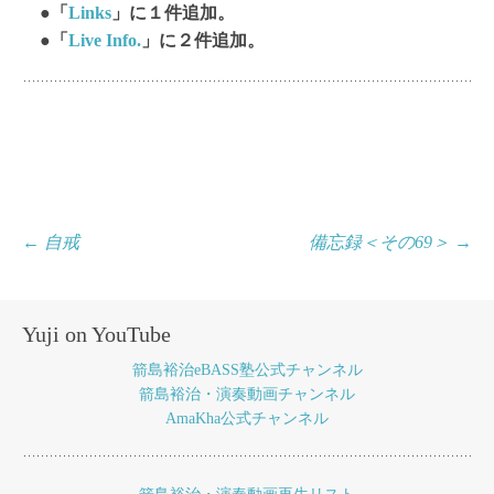
●「
Links
」に１件追加。
●「
Live Info.
」に２件追加。
投
←
自戒
備忘録＜その69＞
→
稿
ナ
Yuji on YouTube
ビ
箭島裕治eBASS塾公式チャンネル
ゲ
箭島裕治・演奏動画チャンネル
AmaKha公式チャンネル
ー
シ