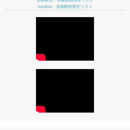
ョ
箭島裕治・演奏動画再生リスト
AmaKha・演奏動画再生リスト
ン