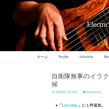
コ
ン
テ
ン
Electri
ツ
へ
ス
キ
ッ
ホーム
Profile
Schedule
Med
プ
自衛隊無事のイラ
候
2006年7月20日
Meditation
●「
Live Info.
」に１件追加。