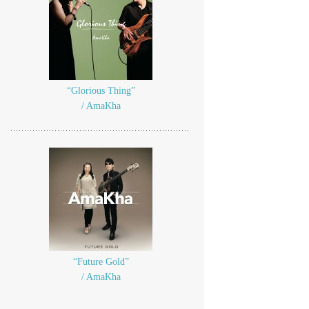
“Glorious Thing”
/ AmaKha
“Future Gold”
/ AmaKha