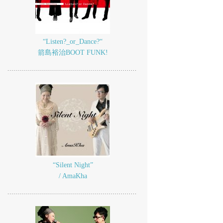
“Listen?_or_Dance?“
箭島裕治BOOT FUNK!
“Silent Night”
/ AmaKha