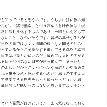
も知っていると思うのです。やぢまには仏教の知
せんが，「諸行無常」という言葉の意味自体は「現
も常に流動変化するものであり、一瞬といえども存
きないこと」なのだそうです。普段の幸せな生活が
て当然の事ではなく，周囲の様々な人間その他の生
保っているからこそ享受する事ができる偶然の幸福
え日本は地震とか多いのだし最近では近所の国がミ
ある日突然何気ない日常が吹っ飛んでしまったりし
うのよね。だからさ，別にヘンな宗教とかやる必要
られる事を漠然と感謝するべきだと思うのですよ日
って享受できる恩恵をもっと敬ったらどうかと思
う価値観ほど醜いものはないと思いますよ，ホント
という言葉が好きというか，まぁ気になっており