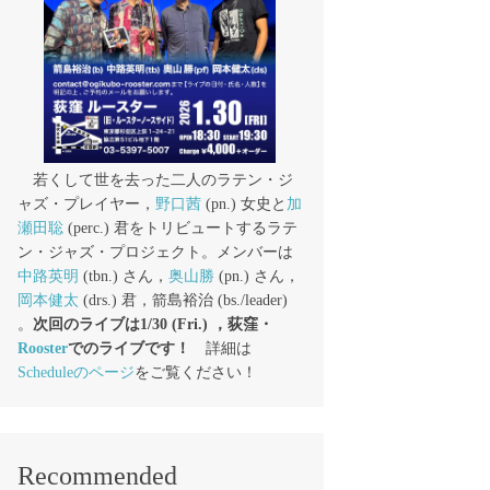
若くして世を去った二人のラテン・ジ
ャズ・プレイヤー，
野口茜
(pn.) 女史と
加
瀬田聡
(perc.) 君をトリビュートするラテ
ン・ジャズ・プロジェクト。メンバーは
中路英明
(tbn.) さん，
奥山勝
(pn.) さん，
岡本健太
(drs.) 君，箭島裕治 (bs./leader)
。
次回のライブは1/30 (Fri.) ，荻窪・
Rooster
でのライブです！
詳細は
Scheduleのページ
をご覧ください！
Recommended