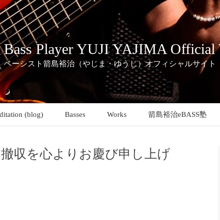
c Bass Player YUJI YAJIMA Official
ベーシスト箭島裕治（やじま・ゆうじ）オフィシャルサイト
itation (blog)
Basses
Works
箭島裕治eBASS塾
ク撤収を心よりお慶び申し上げ