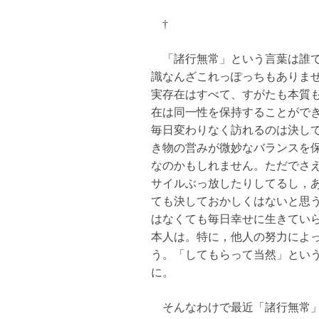
†
「諸行無常」という言葉は誰で
識なんざこれっぽっちもありま
実存在はすべて、すがたも本質
在は同一性を保持することがで
毎日変わりなく訪れるのは決し
き物の営みが微妙なバランスを
なのかもしれません。ただでさ
サイルぶっ放したりしてるし，
ても決しておかしくはないと思
はなくても毎日幸せに生きてい
本人は。特に，他人の努力によ
う。「してもらって当然」とい
に。
そんなわけで最近「諸行無常」