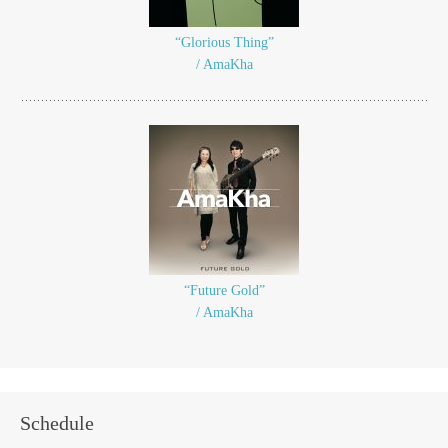
“Glorious Thing”
/ AmaKha
“Future Gold”
/ AmaKha
Schedule