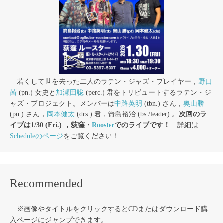
若くして世を去った二人のラテン・ジャズ・プレイヤー，
野口
茜
(pn.) 女史と
加瀬田聡
(perc.) 君をトリビュートするラテン・ジ
ャズ・プロジェクト。メンバーは
中路英明
(tbn.) さん，
奥山勝
(pn.) さん，
岡本健太
(drs.) 君，箭島裕治 (bs./leader) 。
次回のラ
イブは1/30 (Fri.) ，荻窪・
Rooster
でのライブです！
詳細は
Scheduleのページ
をご覧ください！
Recommended
※画像やタイトルをクリックするとCDまたはダウンロード購
入ページにジャンプできます。