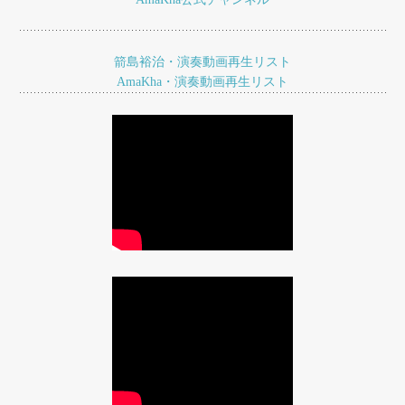
シ
ョ
箭島裕治・演奏動画再生リスト
ン
AmaKha・演奏動画再生リスト