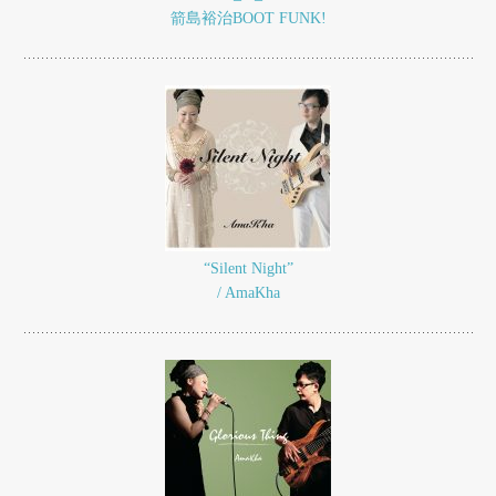
箭島裕治BOOT FUNK!
“Silent Night”
/ AmaKha