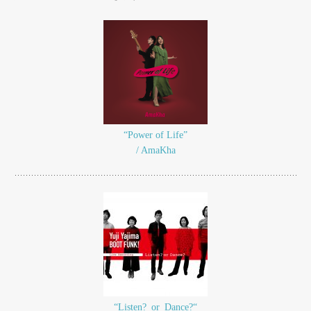
“Power of Life”
/ AmaKha
“Listen?_or_Dance?“