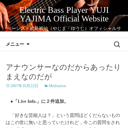
コ
Electric Bass Player YUJI
ン
YAJIMA Official Website
テ
ン
ベーシスト箭島裕治（やじま・ゆうじ）オフィシャルサ
ツ
イト
へ
検
メニュー
ス
索:
キ
ッ
アナウンサーなのだからあったり
プ
まえなのだが
2007年10月22日
Meditation
●「Live Info.」に２件追加。
「好きな芸能人は？」という質問ほどくだらないもの
はこの世に無いと思っていたけれど，今この質問をされ