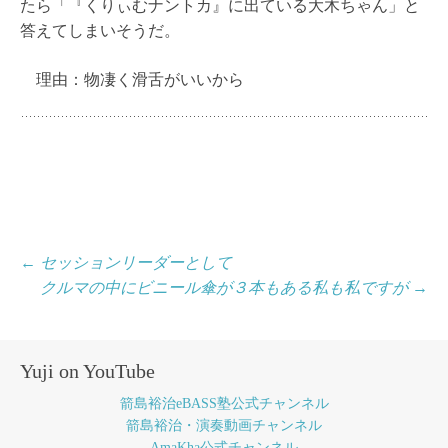
たら「『くりぃむナントカ』に出ている大木ちゃん」と
答えてしまいそうだ。
理由：物凄く滑舌がいいから
投
←
セッションリーダーとして
クルマの中にビニール傘が３本もある私も私ですが
→
稿
ナ
ビ
Yuji on YouTube
ゲ
箭島裕治eBASS塾公式チャンネル
ー
箭島裕治・演奏動画チャンネル
AmaKha公式チャンネル