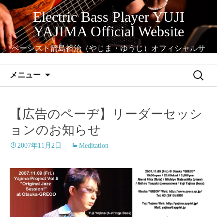
コ
Electric Bass Player YUJI
ン
YAJIMA Official Website
テ
ン
ベーシスト箭島裕治（やじま・ゆうじ）オフィシャルサ
ツ
イト
へ
検
メニュー
ス
索:
キ
ッ
【広告のペーヂ】リーダーセッシ
プ
ョンのお知らせ
2007年11月2日
Meditation