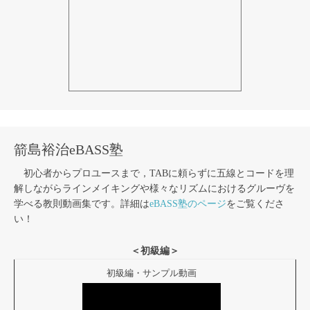
箭島裕治eBASS塾
初心者からプロユースまで，TABに頼らずに五線とコードを理
解しながらラインメイキングや様々なリズムにおけるグルーヴを
学べる教則動画集です。詳細は
eBASS塾のページ
をご覧くださ
い！
＜初級編＞
初級編・サンプル動画