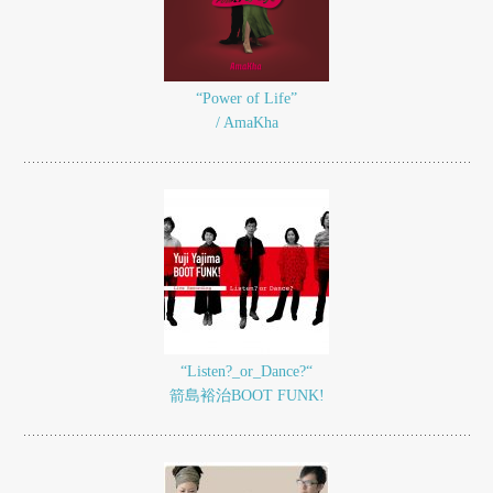
“Power of Life”
/ AmaKha
“Listen?_or_Dance?“
箭島裕治BOOT FUNK!