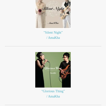
“Silent Night”
/ AmaKha
“Glorious Thing”
/ AmaKha