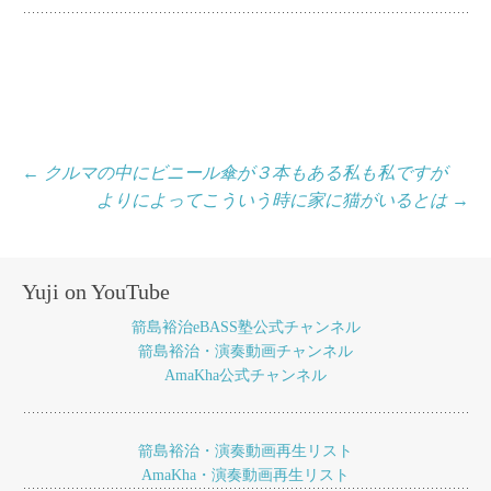
投
←
クルマの中にビニール傘が３本もある私も私ですが
よりによってこういう時に家に猫がいるとは
→
稿
ナ
ビ
Yuji on YouTube
ゲ
箭島裕治eBASS塾公式チャンネル
ー
箭島裕治・演奏動画チャンネル
AmaKha公式チャンネル
シ
ョ
箭島裕治・演奏動画再生リスト
ン
AmaKha・演奏動画再生リスト