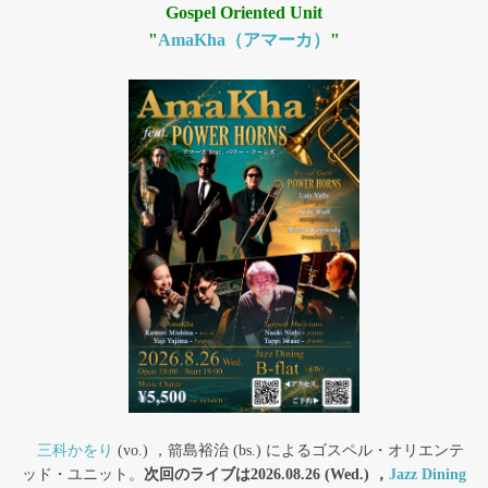
Gospel Oriented Unit
"
AmaKha（アマーカ）
"
三科かをり
(vo.) ，箭島裕治 (bs.) によるゴスペル・オリエンテ
ッド・ユニット。
次回のライブは2026.08.26 (Wed.) ，
Jazz Dining