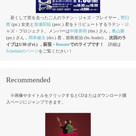
若くして世を去った二人のラテン・ジャズ・プレイヤー，
野口
茜
(pn.) 女史と
加瀬田聡
(perc.) 君をトリビュートするラテン・ジ
ャズ・プロジェクト。メンバーは
中路英明
(tbn.) さん，
奥山勝
(pn.) さん，
岡本健太
(drs.) 君，箭島裕治 (bs./leader) 。
次回のラ
イブは1/30 (Fri.) ，荻窪・
Rooster
でのライブです！
詳細は
Scheduleのページ
をご覧ください！
Recommended
※画像やタイトルをクリックするとCDまたはダウンロード購
入ページにジャンプできます。