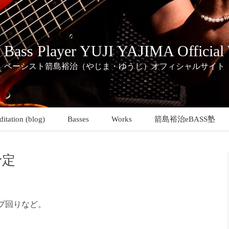
c Bass Player YUJI YAJIMA Official
ベーシスト箭島裕治（やじま・ゆうじ）オフィシャルサイト
itation (blog)
Basses
Works
箭島裕治eBASS塾
予定
プ回りなど。