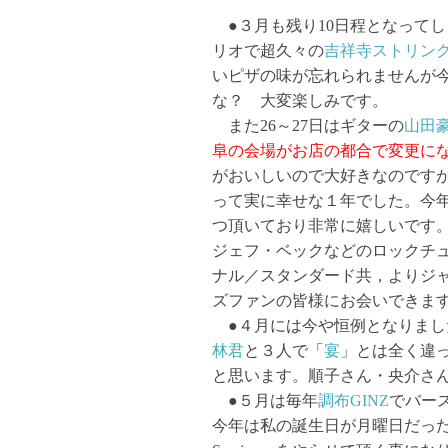
●３月も残り10日程となってし
リオで超久々の
吉祥寺ストリン
いピザの味が忘れられませんが
な？ 大変楽しみです。
また26～27日はギターの
山田
阜の会場がお店の都合で変更に
がおいしいので大好きなのです
って実に幸せな１年でした。今
つ頂いており非常に嬉しいです
ジェフ・ベックなどのロックチ
ナル／スタンダード共，よりジ
ズファンの皆様にお会いできま
●４月には今や恒例となりまし
林君
と３人で「
宴
」とは全く違
と思います。順子さん・央介さ
●５月は毎年
調布GINZ
でバー
今年は私の誕生日が月曜日だったので