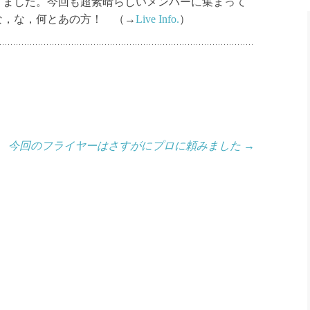
になりました。今回も超素晴らしいメンバーに集まって
な，な，何とあの方！ （→
Live Info.
）
今回のフライヤーはさすがにプロに頼みました
→