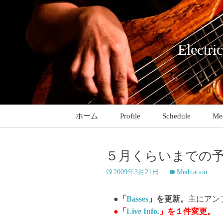
コ
ン
テ
ン
Electri
ツ
へ
ス
キ
ッ
ホーム
Profile
Schedule
Med
プ
５月くらいまでの
2009年3月21日
Meditation
●「
Basses
」を更新。
主にアン
●「
Live Info.
」を１件変更。