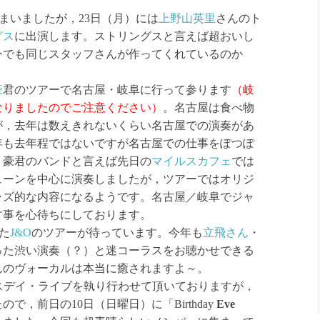
まいましたが，23日（月）には
上野山英里
さんのト
グス
に出演します。ストリングスと言えば超おいし
今でも同じスタッフさんが作ってくれているのか
豪
君のツアーで名古屋・岐阜に行って参ります
（岐
なりましたのでご注意ください）
。名古屋は食べ物
が，去年は数えきれないくらい名古屋での演奏があ
年も去年程ではないですが名古屋での仕事をぽつぽ
。豪君のバンドと言えば先日の
マイルスカフェ
では
ューンを中心に演奏しましたが，ツアーではオリジ
ャズ的な内容になるようです。名古屋／岐阜でジャ
す事を心待ちにしております。
た
J&O
のツアーが待っています。今年も
立飛さん
・
った渋い演奏（？）と迷コーラスをお聴かせできる
んのヴォーカルは本当に癒されますよ～。
スデイ・ライブを執り行わせて頂いておりますが，
，前日の10日（日曜日）に「Birthday
Eve