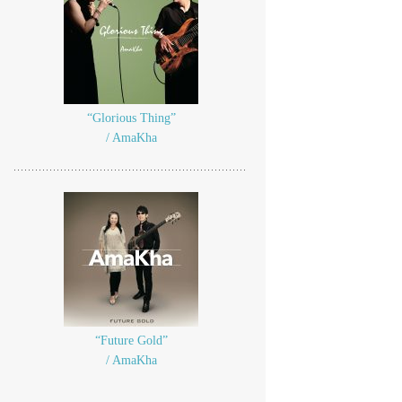
“Glorious Thing”
/ AmaKha
“Future Gold”
/ AmaKha