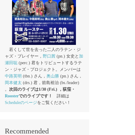
若くして世を去った二人のラテン・ジ
ャズ・プレイヤー，
野口茜
(pn.) 女史と
加
瀬田聡
(perc.) 君をトリビュートするラテ
ン・ジャズ・プロジェクト。メンバーは
中路英明
(tbn.) さん，
奥山勝
(pn.) さん，
岡本健太
(drs.) 君，箭島裕治 (bs./leader)
。
次回のライブは1/30 (Fri.) ，荻窪・
Rooster
でのライブです！
詳細は
Scheduleのページ
をご覧ください！
Recommended