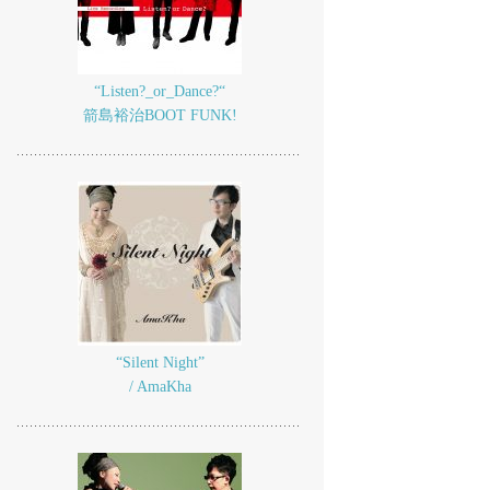
“Listen?_or_Dance?“
箭島裕治BOOT FUNK!
“Silent Night”
/ AmaKha