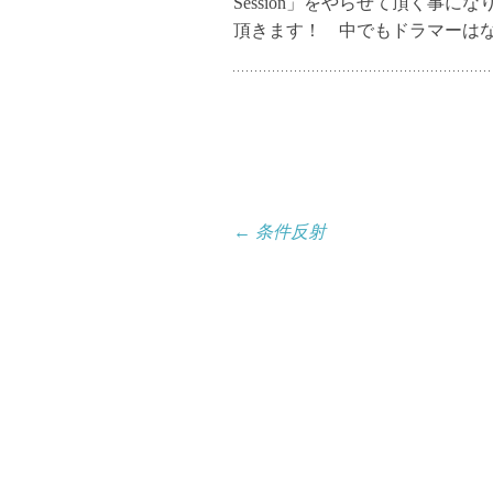
Session」をやらせて頂く事
頂きます！ 中でもドラマーは
投
←
条件反射
稿
ナ
ビ
ゲ
ー
シ
ョ