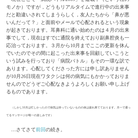
モノか）ですが，どうもリアルタイムで進行中の出来事
だと勘違いされてしまうらしく，友人たちから「鼻が悪
いんだって？」と面前やメールで心配されるという現象
が起きております。耳鼻科に通い始めたのは４月の出来
事でして，現在はすでに通院を終えており副鼻腔炎も一
応治っております。３月から10月までここの更新を休ん
でいたのでその間に起こった出来事を回顧していこうと
いう試みを行っており「病院バトル」もその一環な訳で
あります。心配してくださった方には申し訳ありません
が10月26日現在ワタクシは何の病気にもかかっておりま
せんのでどうぞご心配なきようよろしくお願い申し上げ
るものであります。
（しかし10月は忙しかったので病気は持っていないものの体は疲れ果てております。月一で通っ
てるマッサージが唯一の楽しみです）
…さてさて
前回
の続き。