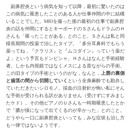
副鼻腔炎という病気を知って以降，最初に驚いたのは
この病気に罹患したことのある人が仕事仲間の中に結構
いることでした。MRIを撮った後の最初の仕事で副鼻腔
炎の話を仲間にするとキーボードのＳさんもドラムのＨ
さんも「罹ったことがある」とのこと。Ｓさんは私と同
様長期間の投薬で治したタイプ。「多分耳鼻科でもらう
薬ってね，『クラリス』と『ムコダイン』っていう薬だ
よ」という予言もドンピシャ。Ｈさんはなんと手術経験
者。しかも内視鏡ではなくメスによる昔ながらの手術。
この旧タイプの手術というのがな，なんと，
上唇の裏側
と歯茎の間から切開していく
という全身麻酔でも勘弁し
ていただきたいシロモノ。採血の注射針が怖い私にそん
な手術が受けられる訳がありません（受けずにすみまし
たケド）。その他ピアノのＵさんも一時期罹患したとか
で「膿が痰になって出てくるのが辛かった」とのこと。
どうやら一口に副鼻腔炎といっても，みな症状も治し方
も一律ではないようです。