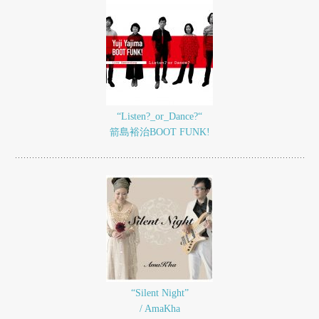
“Listen?_or_Dance?“
箭島裕治BOOT FUNK!
“Silent Night”
/ AmaKha