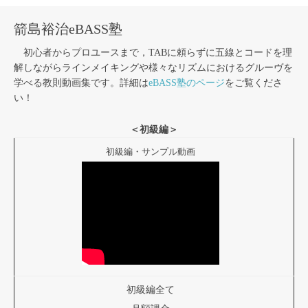
箭島裕治eBASS塾
初心者からプロユースまで，TABに頼らずに五線とコードを理
解しながらラインメイキングや様々なリズムにおけるグルーヴを
学べる教則動画集です。詳細は
eBASS塾のページ
をご覧くださ
い！
＜初級編＞
初級編・サンプル動画
初級編全て