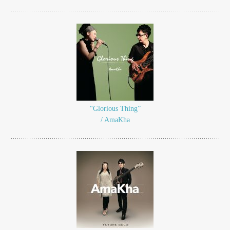
“Glorious Thing”
/ AmaKha