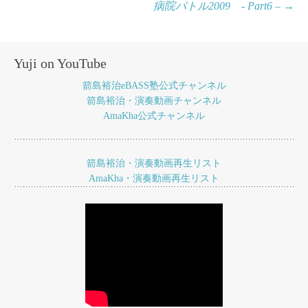
病院バトル2009 - Part6 –
→
稿
ナ
ビ
Yuji on YouTube
ゲ
箭島裕治eBASS塾公式チャンネル
ー
箭島裕治・演奏動画チャンネル
AmaKha公式チャンネル
シ
ョ
箭島裕治・演奏動画再生リスト
ン
AmaKha・演奏動画再生リスト