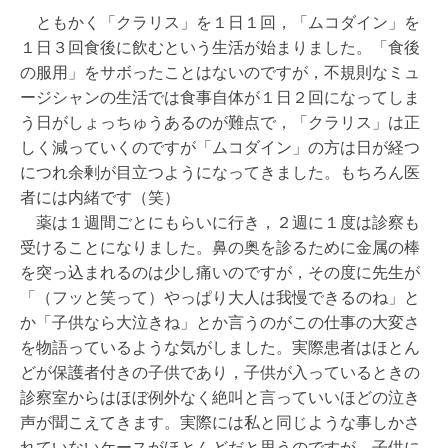
ともかく「クラリス」を１日１回，「ムコダイン」を
１日３回食後に飲むという生活が始まりました。「食後
の服用」をサボったことはないのですが，不規則なミュ
ージシャンの生活では食事自体が１日２回になってしま
う日がしょっちゅうあるのが難点で，「クラリス」は正
しく減っていくのですが「ムコダイン」の方は日が経つ
につれ余剰が目立つようになってきました。もちろん医
者には内緒です（笑）
薬は１週間ごとにもらいに行き，２週に１度は診察も
受けることになりました。鼻の奥を診るために金属の棒
を突っ込まれるのは少し痛いのですが，その度に先生が
「（フッと笑って）やっぱり大人は我慢できるのね」と
か「子供なら大泣きね」とか言うのがこの仕事の大変さ
を物語っているような気がしました。実際患者はほとん
どが保護者付きの子供であり，子供が入っているときの
診察室からはほぼ例外なく絶叫と言っていいほどの泣き
声が聞こえてきます。実際には私と同じような事しかさ
れていないケースがほとんどだと思うのですが，子供に