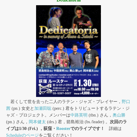
若くして世を去った二人のラテン・ジャズ・プレイヤー，
野口
茜
(pn.) 女史と
加瀬田聡
(perc.) 君をトリビュートするラテン・ジ
ャズ・プロジェクト。メンバーは
中路英明
(tbn.) さん，
奥山勝
(pn.) さん，
岡本健太
(drs.) 君，箭島裕治 (bs./leader) 。
次回のラ
イブは1/30 (Fri.) ，荻窪・
Rooster
でのライブです！
詳細は
Scheduleのページ
をご覧ください！