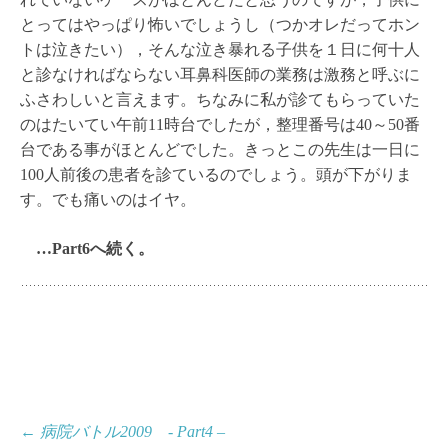
とってはやっぱり怖いでしょうし（つかオレだってホン
トは泣きたい），そんな泣き暴れる子供を１日に何十人
と診なければならない耳鼻科医師の業務は激務と呼ぶに
ふさわしいと言えます。ちなみに私が診てもらっていた
のはたいてい午前11時台でしたが，整理番号は40～50番
台である事がほとんどでした。きっとこの先生は一日に
100人前後の患者を診ているのでしょう。頭が下がりま
す。でも痛いのはイヤ。
…Part6へ続く。
投
←
病院バトル2009 - Part4 –