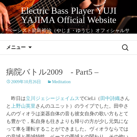
コ
Electric Bass Player YUJI
ン
YAJIMA Official Website
テ
ン
ベーシスト箭島裕治（やじま・ゆうじ）オフィシャルサ
ツ
イト
へ
検
メニュー
ス
索:
キ
ッ
病院バトル2009 - Part5 –
プ
2009年10月26日
Meditation
昨日は
立川ジェシージェイムス
でCieLi（
田中詩織
さん
と
上野山英里
さんのユニット）のライブでした。田中さ
んのヴィオラは楽器自体の音も彼女自身の歌い方もとて
も豊かで，私自身も往きよりも帰りの方が少し元気にな
って車を運転することができました。ヴィオラならでは
の音域と帯域特性，ベースの帯域との関わり，その他い