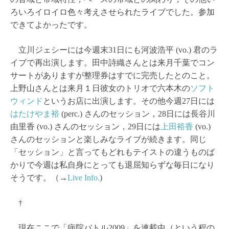
ろいろイロイロ色々考えさせられたライブでした。参加
できてよかったです。
立川ジェシーには今週末31日にも河波浩平 (vo.) 君のラ
イブで再出演します。田中詩織さんとは来月千葉でコン
サートがありますが整理券はすでに完売したとのこと。
上野山さんとは来月１日彼女のトリオで六本木の
ソフト
ウィンド
というお店に出演します。その他今週27日には
はたけやま裕
(perc.) さんのセッション，28日には長谷川
由里香 (vo.) さんのセッション，29日には
上田裕香
(vo.)
さんのセッションと楽しみなライブが続きます。同じ
「セッション」と言ってもどれもテイストの違うものば
かりで今週は私自身にとっても退屈知らずな毎日になり
そうです。（→
Live Info.
)
†
現在ここで「病院バトル2009」を連載中（という程の