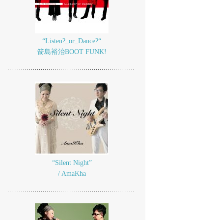
“Listen?_or_Dance?“
箭島裕治BOOT FUNK!
“Silent Night”
/ AmaKha