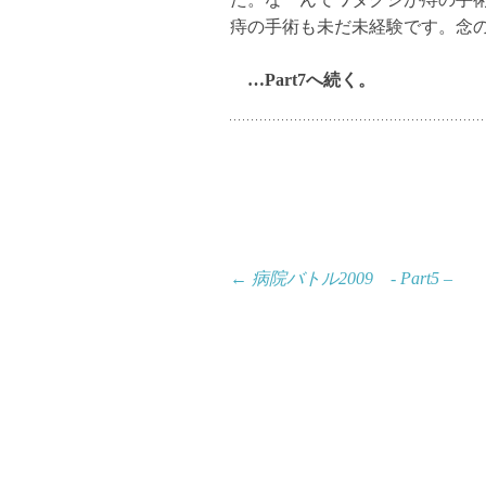
痔の手術も未だ未経験です。念
…Part7へ続く。
投
←
病院バトル2009 - Part5 –
稿
ナ
ビ
ゲ
ー