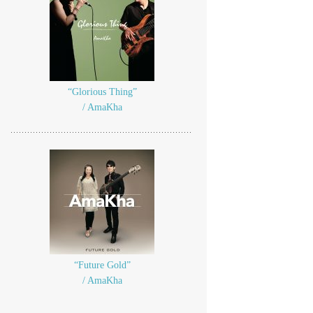
“Glorious Thing”
/ AmaKha
“Future Gold”
/ AmaKha