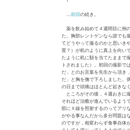
†
…
前回
の続き。
薬を飲み始めて４週間目に例の
た。胸部レントゲンなら誰でも
てどうやって撮るのかと思いき
置？）が机のように真上を向い
たように机に額を当てたままで
トされました）。初回の撮影で
だ」とのお言葉を先生から頂き
だ」と胸を撫で下ろしました。
の日まで頭痛はほとんど起きな
ところがその後，４週おきに撮
それほど治癒が進んでいるよう
部にＸ線を照射するのってアリ
がやる事なんだから多分問題は
のですが，相変わらず食事自体