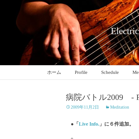
コ
ン
テ
ン
Electri
ツ
へ
ス
キ
ッ
ホーム
Profile
Schedule
Med
プ
病院バトル2009 - Pa
2009年11月2日
Meditation
●「
Live Info.
」に６件追加。