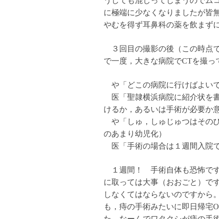
うしても混じってしまうのでム
に極端に少なくなりましたが皆
やむを得ず耳鼻科の薬を飲まず
３回目の撮影の後（この時点で
で一度，大きな病院でCTを撮っ
や「どこの病院に行けばよいで
医「聖隷横浜病院に紹介状を書
けるか，あるいは手術が必要か
や「しゅ，しゅじゅつはそのひ
のあまり幼児化）
医「手術の場合は１週間入院
１週間！ 手術自体も恐怖です
に取っては大事（おおごと）で
しなくてはならないのですから
も，痔の手術みたいに即日帰宅
た。なーんでワタクシが痔の手