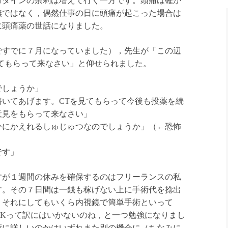
コダインの余剰は増えて行く一方です。頭痛は確か
無ではなく，偶然仕事の日に頭痛が起こった場合は
に頭痛薬の世話になりました。
すでに７月になっていました），先生が「この辺
てもらって来なさい」と仰せられました。
しょうか」
いてあげます。CTを見てもらって今後も投薬を続
意見をもらって来なさい」
にかえれるしゅじゅつなのでしょうか」（←恐怖
です」
が１週間の休みを確保するのはフリーランスの私
す。その７日間は一銭も稼げない上に手術代を捻出
。それにしてもいくら内視鏡で簡単手術といって
OKって訳にはいかないのね，と一つ勉強になりまし
術に詳しいのかはいずれまた別の機会に（ちなみに