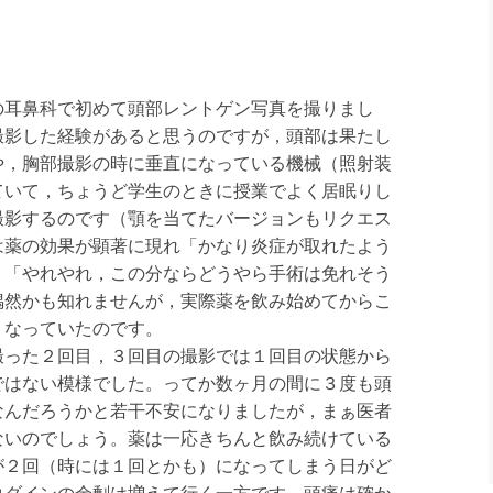
耳鼻科で初めて頭部レントゲン写真を撮りまし
撮影した経験があると思うのですが，頭部は果たし
や，胸部撮影の時に垂直になっている機械（照射装
ていて，ちょうど学生のときに授業でよく居眠りし
撮影するのです（顎を当てたバージョンもリクエス
は薬の効果が顕著に現れ「かなり炎症が取れたよう
，「やれやれ，この分ならどうやら手術は免れそう
偶然かも知れませんが，実際薬を飲み始めてからこ
くなっていたのです。
った２回目，３回目の撮影では１回目の状態から
ではない模様でした。ってか数ヶ月の間に３度も頭
なんだろうかと若干不安になりましたが，まぁ医者
ないのでしょう。薬は一応きちんと飲み続けている
が２回（時には１回とかも）になってしまう日がど