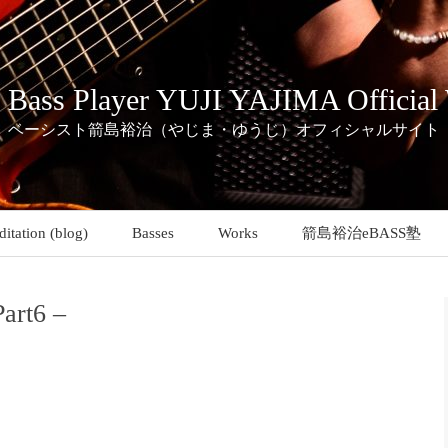
c Bass Player YUJI YAJIMA Official
ベーシスト箭島裕治（やじま・ゆうじ）オフィシャルサイト
itation (blog)
Basses
Works
箭島裕治eBASS塾
rt6 –