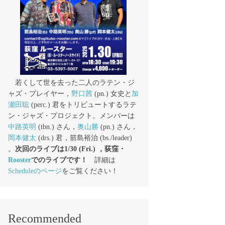
若くして世を去った二人のラテン・ジ
ャズ・プレイヤー，
野口茜
(pn.) 女史と
加
瀬田聡
(perc.) 君をトリビュートするラテ
ン・ジャズ・プロジェクト。メンバーは
中路英明
(tbn.) さん，
奥山勝
(pn.) さん，
岡本健太
(drs.) 君，箭島裕治 (bs./leader)
。
次回のライブは1/30 (Fri.) ，荻窪・
Rooster
でのライブです！
詳細は
Scheduleのページ
をご覧ください！
Recommended