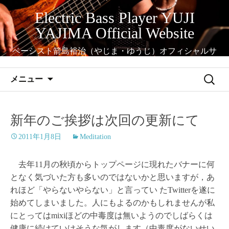
コ
Electric Bass Player YUJI
ン
YAJIMA Official Website
テ
ン
ベーシスト箭島裕治（やじま・ゆうじ）オフィシャルサ
ツ
イト
へ
検
メニュー
ス
索:
キ
ッ
新年のご挨拶は次回の更新にて
プ
2011年1月8日
Meditation
去年11月の秋頃からトップページに現れたバナーに何
となく気づいた方も多いのではないかと思いますが，あ
れほど「やらないやらない」と言ってい たTwitterを遂に
始めてしまいました。人にもよるのかもしれませんが私
にとってはmixiほどの中毒度は無いようのでしばらくは
健康に続けていけそうな気がします（中毒度がないせい