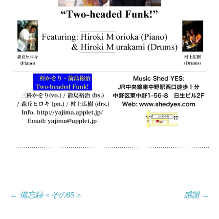
投
←
備忘録＜その85＞
感謝
→
稿