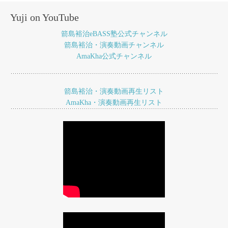
ナ
Yuji on YouTube
ビ
箭島裕治eBASS塾公式チャンネル
ゲ
箭島裕治・演奏動画チャンネル
AmaKha公式チャンネル
ー
シ
ョ
箭島裕治・演奏動画再生リスト
AmaKha・演奏動画再生リスト
ン