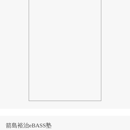
箭島裕治eBASS塾