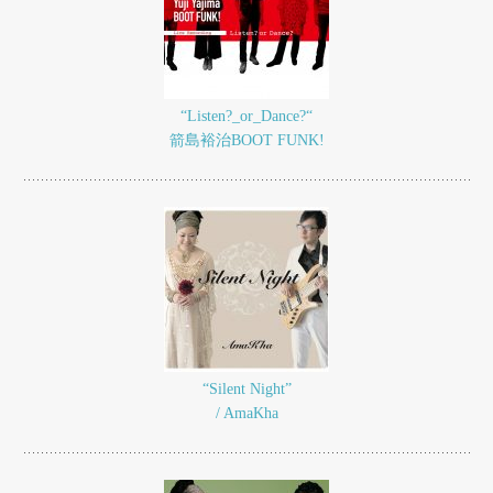
“Listen?_or_Dance?“
箭島裕治BOOT FUNK!
“Silent Night”
/ AmaKha