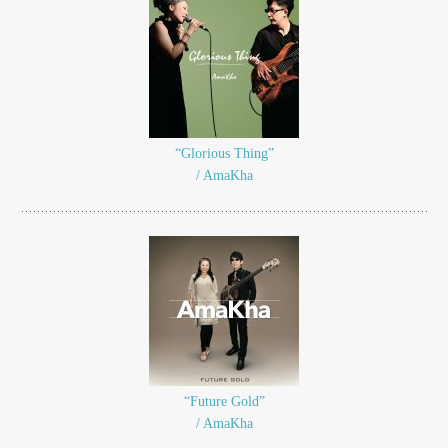
“Glorious Thing”
/ AmaKha
“Future Gold”
/ AmaKha