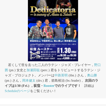
若くして世を去った二人のラテン・ジャズ・プレイヤー，
野口
茜
(pn.) 女史と
加瀬田聡
(perc.) 君をトリビュートするラテン・ジ
ャズ・プロジェクト。メンバーは
中路英明
(tbn.) さん，
奥山勝
(pn.) さん，
岡本健太
(drs.) 君，箭島裕治 (bs./leader) 。
次回のラ
イブは1/30 (Fri.) ，荻窪・
Rooster
でのライブです！
詳細は
Scheduleのページ
をご覧ください！