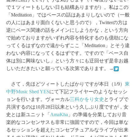
で１ツィートもしない日も結構ありますが）。私はこの
「Meditation」ではベースの話はあまりしないので（一般
の人にはあまり面白くないと思うので），Twitterの方は
逆にベース関連の話をメインにしようかな，という方向
で始めておりますがいずれ内容を特化するのも億劫にな
ってくるはずなので遠からずここ「Meditation」とそう違
わない内容になってくるはずです。ですので「ベース自
体は別に興味ないし」という方々にも迂回せず是非お越
しいただきたいと願っている次第であります。→
さて，先ほどツィートしたばかりですが本日（1/9）
東
中野Music Shed YES
にて下記フライヤーのようなセッシ
ョンを行います。ヴォーカル
三科かをり女史
とライブで
共演するのは10月28日以来という久しぶり度ですが，女
史とは新ユニット「
AmaKha
」の準備を分業しており音
楽的なコンセンサスも非常に強固ですので，今回は単な
るセッションを超えたコンセプチュアルなライブが出来