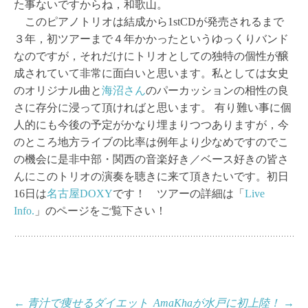
た事ないですからね，和歌山。
このピアノトリオは結成から1stCDが発売されるまで
３年，初ツアーまで４年かかったというゆっくりバンド
なのですが，それだけにトリオとしての独特の個性が醸
成されていて非常に面白いと思います。私としては女史
のオリジナル曲と
海沼さん
のパーカッションの相性の良
さに存分に浸って頂ければと思います。 有り難い事に個
人的にも今後の予定がかなり埋まりつつありますが，今
のところ地方ライブの比率は例年より少なめですのでこ
の機会に是非中部・関西の音楽好き／ベース好きの皆さ
んにこのトリオの演奏を聴きに来て頂きたいです。初日
16日は
名古屋DOXY
です！ ツアーの詳細は「
Live
Info.
」のページをご覧下さい！
投
←
青汁で痩せるダイエット
AmaKhaが水戸に初上陸！
→