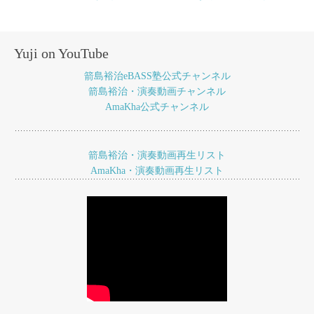
稿
ナ
Yuji on YouTube
ビ
箭島裕治eBASS塾公式チャンネル
ゲ
箭島裕治・演奏動画チャンネル
AmaKha公式チャンネル
ー
シ
ョ
箭島裕治・演奏動画再生リスト
AmaKha・演奏動画再生リスト
ン