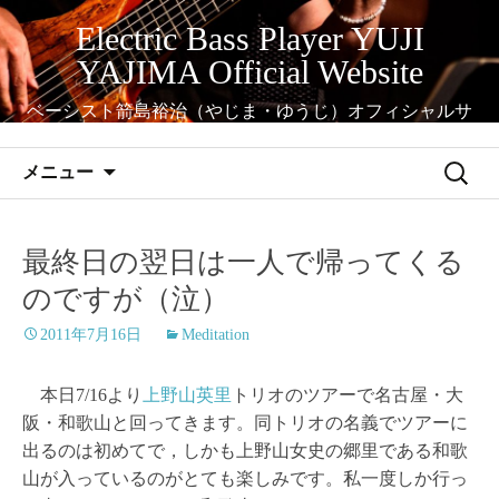
コ
Electric Bass Player YUJI
ン
YAJIMA Official Website
テ
ン
ベーシスト箭島裕治（やじま・ゆうじ）オフィシャルサ
ツ
イト
へ
検
メニュー
ス
索:
キ
ッ
最終日の翌日は一人で帰ってくる
プ
のですが（泣）
2011年7月16日
Meditation
本日7/16より
上野山英里
トリオのツアーで名古屋・大
阪・和歌山と回ってきます。同トリオの名義でツアーに
出るのは初めてで，しかも上野山女史の郷里である和歌
山が入っているのがとても楽しみです。私一度しか行っ