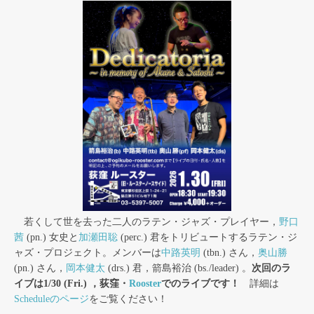
若くして世を去った二人のラテン・ジャズ・プレイヤー，
野口
茜
(pn.) 女史と
加瀬田聡
(perc.) 君をトリビュートするラテン・ジ
ャズ・プロジェクト。メンバーは
中路英明
(tbn.) さん，
奥山勝
(pn.) さん，
岡本健太
(drs.) 君，箭島裕治 (bs./leader) 。
次回のラ
イブは1/30 (Fri.) ，荻窪・
Rooster
でのライブです！
詳細は
Scheduleのページ
をご覧ください！