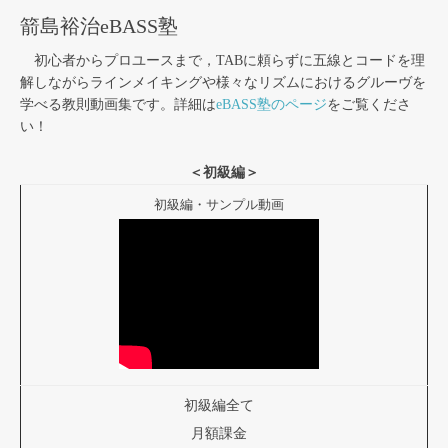
箭島裕治eBASS塾
初心者からプロユースまで，TABに頼らずに五線とコードを理
解しながらラインメイキングや様々なリズムにおけるグルーヴを
学べる教則動画集です。詳細は
eBASS塾のページ
をご覧くださ
い！
＜初級編＞
初級編・サンプル動画
初級編全て
月額課金