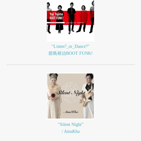
“Listen?_or_Dance?“
箭島裕治BOOT FUNK!
“Silent Night”
/ AmaKha