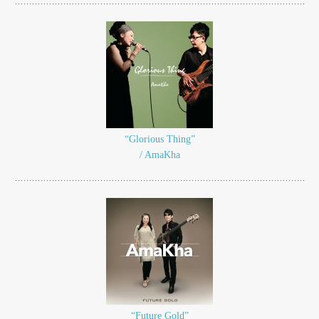
“Glorious Thing”
/ AmaKha
“Future Gold”