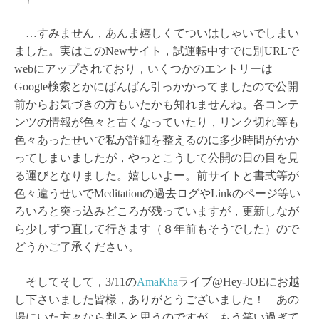
…すみません，あんま嬉しくてついはしゃいでしまい
ました。実はこのNewサイト，試運転中すでに別URLで
webにアップされており，いくつかのエントリーは
Google検索とかにばんばん引っかかってましたので公開
前からお気づきの方もいたかも知れませんね。各コンテ
ンツの情報が色々と古くなっていたり，リンク切れ等も
色々あったせいで私が詳細を整えるのに多少時間がかか
ってしまいましたが，やっとこうして公開の日の目を見
る運びとなりました。嬉しいよー。前サイトと書式等が
色々違うせいでMeditationの過去ログやLinkのページ等い
ろいろと突っ込みどころが残っていますが，更新しなが
ら少しずつ直して行きます（８年前もそうでした）ので
どうかご了承ください。
そしてそして，3/11の
AmaKha
ライブ@Hey-JOEにお越
し下さいました皆様，ありがとうございました！ あの
場にいた方々なら判ると思うのですが，もう笑い過ぎて