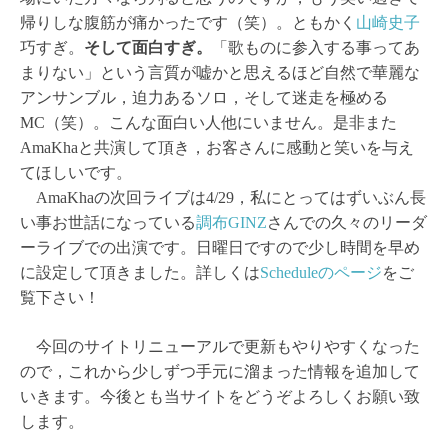
帰りしな腹筋が痛かったです（笑）。ともかく
山崎史子
巧すぎ。
そして面白すぎ。
「歌ものに参入する事ってあ
まりない」という言質が嘘かと思えるほど自然で華麗な
アンサンブル，迫力あるソロ，そして迷走を極める
MC（笑）。こんな面白い人他にいません。是非また
AmaKhaと共演して頂き，お客さんに感動と笑いを与え
てほしいです。
AmaKhaの次回ライブは4/29，私にとってはずいぶん長
い事お世話になっている
調布GINZ
さんでの久々のリーダ
ーライブでの出演です。日曜日ですので少し時間を早め
に設定して頂きました。詳しくは
Scheduleのページ
をご
覧下さい！
今回のサイトリニューアルで更新もやりやすくなった
ので，これから少しずつ手元に溜まった情報を追加して
いきます。今後とも当サイトをどうぞよろしくお願い致
します。