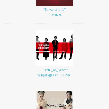
“Power of Life”
/ AmaKha
“Listen?_or_Dance?“
箭島裕治BOOT FUNK!