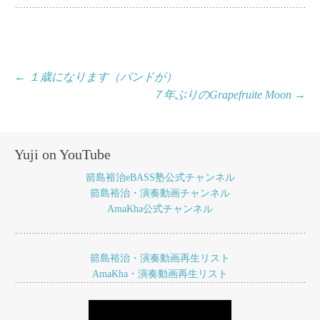
投
←
１歳になります（バンドが）
７年ぶりのGrapefruite Moon
→
稿
ナ
ビ
Yuji on YouTube
ゲ
箭島裕治eBASS塾公式チャンネル
ー
箭島裕治・演奏動画チャンネル
AmaKha公式チャンネル
シ
ョ
箭島裕治・演奏動画再生リスト
ン
AmaKha・演奏動画再生リスト