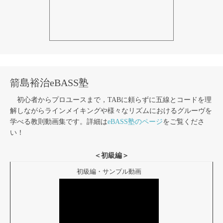
箭島裕治eBASS塾
初心者からプロユースまで，TABに頼らずに五線とコードを理
解しながらラインメイキングや様々なリズムにおけるグルーヴを
学べる教則動画集です。詳細は
eBASS塾のページ
をご覧くださ
い！
＜初級編＞
初級編・サンプル動画