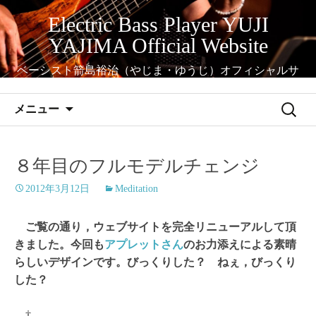
コ
Electric Bass Player YUJI
ン
YAJIMA Official Website
テ
ン
ベーシスト箭島裕治（やじま・ゆうじ）オフィシャルサ
ツ
イト
へ
検
メニュー
ス
索:
キ
ッ
８年目のフルモデルチェンジ
プ
2012年3月12日
Meditation
ご覧の通り，ウェブサイトを完全リニューアルして頂
きました。今回も
アプレットさん
のお力添えによる素晴
らしいデザインです。びっくりした？ ねぇ，びっくり
した？
†