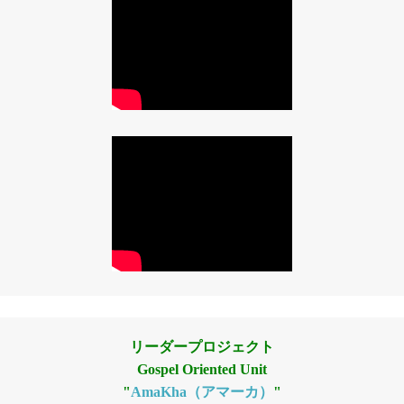
リーダープロジェクト
Gospel Oriented Unit
"
AmaKha（アマーカ）
"