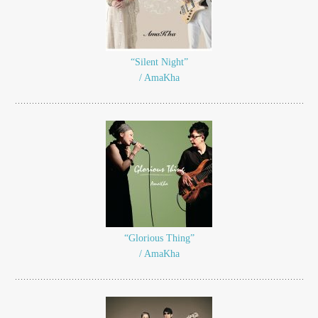
“Silent Night”
/ AmaKha
“Glorious Thing”
/ AmaKha