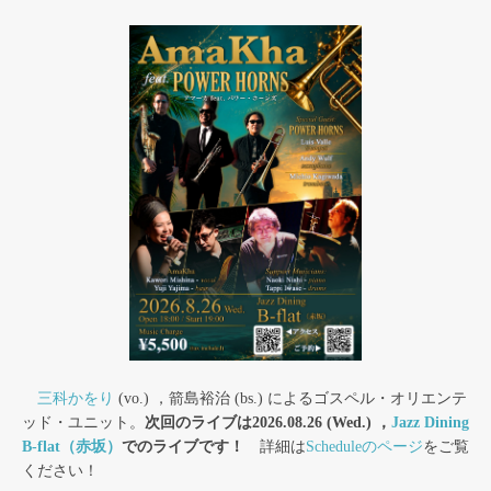
三科かをり
(vo.) ，箭島裕治 (bs.) によるゴスペル・オリエンテ
ッド・ユニット。
次回のライブは2026.08.26 (Wed.) ，
Jazz Dining
B-flat（赤坂）
でのライブです！
詳細は
Scheduleのページ
をご覧
ください！