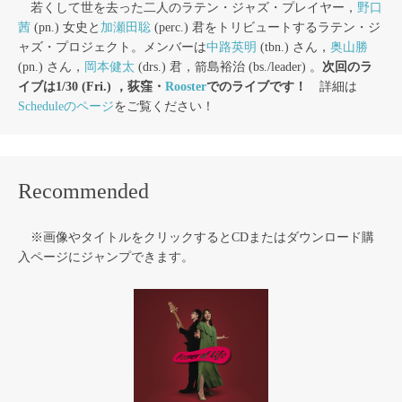
若くして世を去った二人のラテン・ジャズ・プレイヤー，
野口
茜
(pn.) 女史と
加瀬田聡
(perc.) 君をトリビュートするラテン・ジ
ャズ・プロジェクト。メンバーは
中路英明
(tbn.) さん，
奥山勝
(pn.) さん，
岡本健太
(drs.) 君，箭島裕治 (bs./leader) 。
次回のラ
イブは1/30 (Fri.) ，荻窪・
Rooster
でのライブです！
詳細は
Scheduleのページ
をご覧ください！
Recommended
※画像やタイトルをクリックするとCDまたはダウンロード購
入ページにジャンプできます。