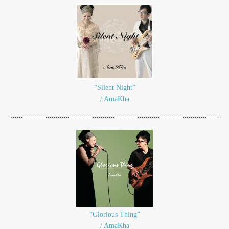
“Silent Night”
/ AmaKha
“Glorious Thing”
/ AmaKha