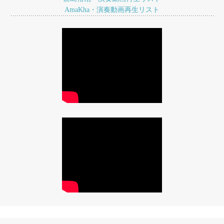
ョ
AmaKha・演奏動画再生リスト
ン