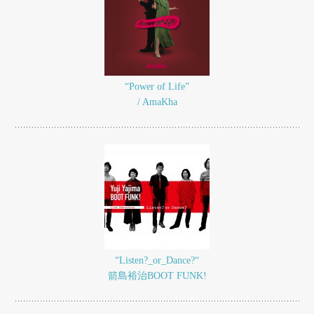
“Power of Life”
/ AmaKha
“Listen?_or_Dance?“
箭島裕治BOOT FUNK!