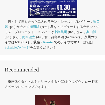
若くして世を去った二人のラテン・ジャズ・プレイヤー，
野口
茜
(pn.) 女史と
加瀬田聡
(perc.) 君をトリビュートするラテン・ジ
ャズ・プロジェクト。メンバーは
中路英明
(tbn.) さん，
奥山勝
(pn.) さん，
岡本健太
(drs.) 君，箭島裕治 (bs./leader) 。
次回のラ
イブは1/30 (Fri.) ，荻窪・
Rooster
でのライブです！
詳細は
Scheduleのページ
をご覧ください！
Recommended
※画像やタイトルをクリックするとCDまたはダウンロード購
入ページにジャンプできます。