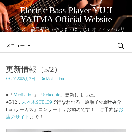
コ
Electric Bass Player YUJI
ン
YAJIMA Official Website
テ
ン
ベーシスト箭島裕治（やじま・ゆうじ）オフィシャルサ
ツ
イト
へ
検
メニュー
ス
索:
キ
ッ
更新情報（5/2）
プ
2012年5月2日
Meditation
●「
Meditation
」「
Schedule
」更新しました。
●5/12，
六本木STB139
で行なわれる「原順子with叶央介
fromサーカス」コンサート，お勧めです！ ご予約は
お
店のサイト
まで！