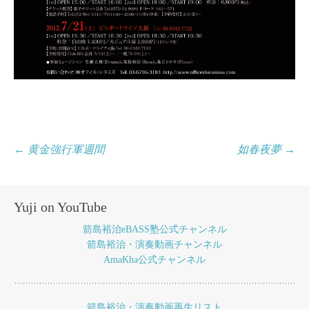
投
←
黄金強行軍週間
如春夜夢
→
稿
ナ
Yuji on YouTube
ビ
箭島裕治eBASS塾公式チャンネル
ゲ
箭島裕治・演奏動画チャンネル
AmaKha公式チャンネル
ー
シ
箭島裕治・演奏動画再生リスト