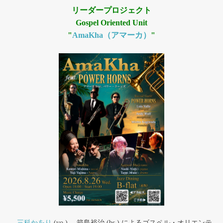
リーダープロジェクト
Gospel Oriented Unit
"
AmaKha（アマーカ）
"
三科かをり
(vo.) ，箭島裕治 (bs.) によるゴスペル・オリエンテ