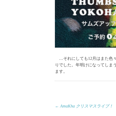
…それにしても12月はまた色
りでした。年明けになってしま
ます。
投
←
AmaKha クリスマスライブ！
稿