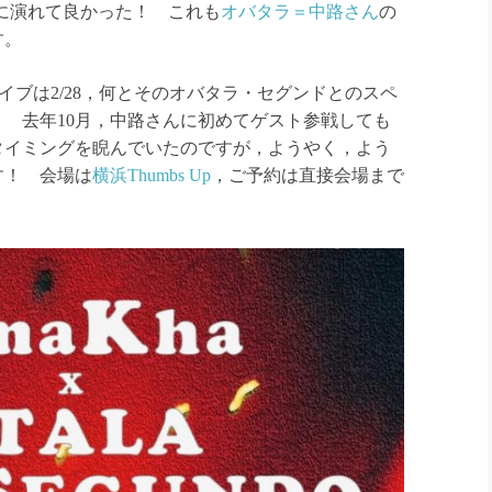
で再び一緒に演れて良かった！ これも
オバタラ＝中路さん
の
す。
イブは2/28，何とそのオバタラ・セグンドとのスペ
 去年10月，中路さんに初めてゲスト参戦しても
タイミングを睨んでいたのですが，ようやく，よう
す！ 会場は
横浜Thumbs Up
，ご予約は直接会場まで