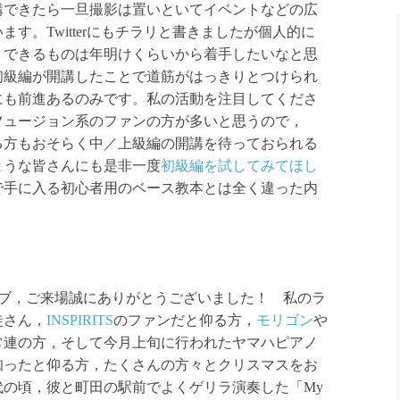
講できたら一旦撮影は置いといてイベントなどの広
す。Twitterにもチラリと書きましたが個人的に
，できるものは年明けくらいから着手したいなと思
初級編が開講したことで道筋がはっきりとつけられ
にも前進あるのみです。私の活動を注目してくださ
フュージョン系のファンの方が多いと思うので，
れる方もおそらく中／上級編の開講を待っておられる
ような皆さんにも是非一度
初級編を試してみてほし
で手に入る初心者用のベース教本とは全く違った内
。
イブ，ご来場誠にありがとうございました！ 私のラ
徒さん，
INSPIRITS
のファンだと仰る方，
モリゴン
や
常連の方，そして今月上旬に行われたヤマハピアノ
知ったと仰る方，たくさんの方々とクリスマスをお
代の頃，彼と町田の駅前でよくゲリラ演奏した「My