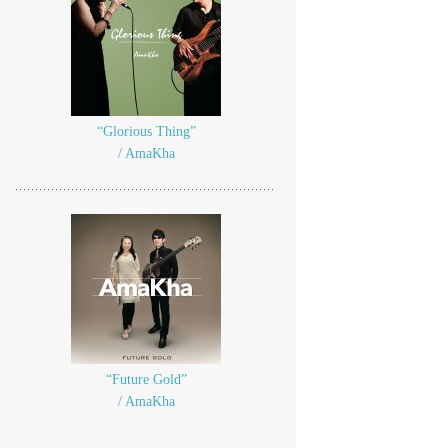
“Glorious Thing”
/ AmaKha
“Future Gold”
/ AmaKha