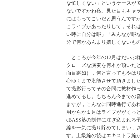
な忙しくない」というケースが
ないですかね私。見た目もキャ
にはもってこいだと思うんです
こライブがあったりして，それ
い時に自分は暇」「みんなが暇
分で何かあんまり嬉しくないも
ところが今年の12月はだいぶ
クローズな演奏を何本か頂いた
面目躍如），何と言ってもやは
心ゆくまで堪能させて頂きまし
て撮影行ってその合間に教材作
進めてるし。もちろん今までの
ますが，こんなに同時進行であ
用からか１月はライブががくっ
eBASS塾の制作に注ぎ込まれ
編を一気に撮り貯めてしまい，
す。上級編の後はエキストラ編