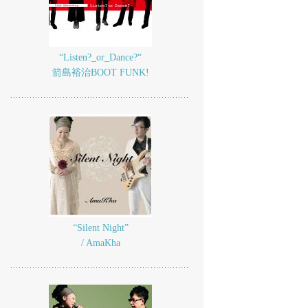
“Listen?_or_Dance?“
箭島裕治BOOT FUNK!
“Silent Night”
/ AmaKha