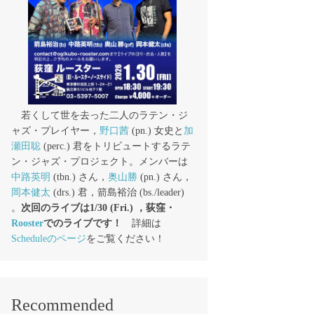
若くして世を去った二人のラテン・ジ
ャズ・プレイヤー，
野口茜
(pn.) 女史と
加
瀬田聡
(perc.) 君をトリビュートするラテ
ン・ジャズ・プロジェクト。メンバーは
中路英明
(tbn.) さん，
奥山勝
(pn.) さん，
岡本健太
(drs.) 君，箭島裕治 (bs./leader)
。
次回のライブは1/30 (Fri.) ，荻窪・
Rooster
でのライブです！
詳細は
Scheduleのページ
をご覧ください！
Recommended