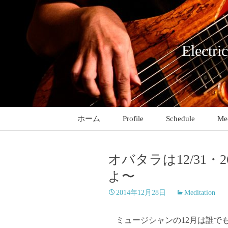
コ
ン
テ
ン
Electri
ツ
へ
ス
キ
ッ
ホーム
Profile
Schedule
Med
プ
オバタラは12/31
よ〜
2014年12月28日
Meditation
ミュージシャンの12月は誰で