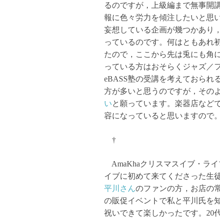
るのですが，上級編まで無事開
報に色々労力を傾注したいと思いま
妄想している企画が幾つかあり
っているのです。何はともあれ
たので，ここから先は兎にも角
っている方はおそらくジャズ／
eBASS塾の受講を考えておら
方が多いと思うのですが，その
い
と願っています。楽器店など
容になっていると思いますので
†
AmaKhaクリスマスイブ・ラ
イブに初めて来てくださった生
平川さん
のファンの方，お店の
の販促イベントで私と平川氏を
祝いできて楽しかったです。20