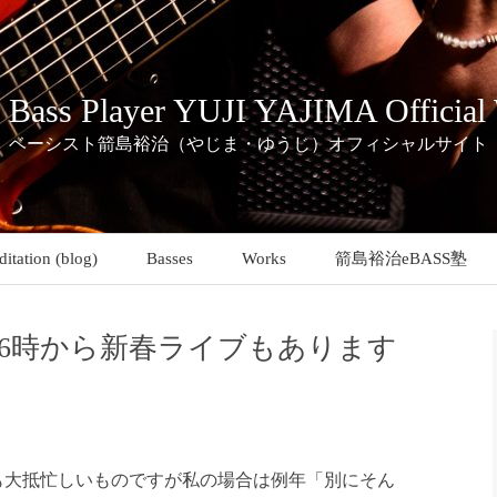
c Bass Player YUJI YAJIMA Official
ベーシスト箭島裕治（やじま・ゆうじ）オフィシャルサイト
itation (blog)
Basses
Works
箭島裕治eBASS塾
・26時から新春ライブもあります
も大抵忙しいものですが私の場合は例年「別にそん