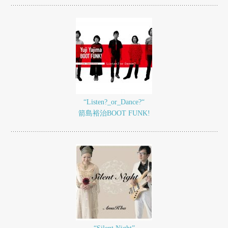
“Listen?_or_Dance?“
箭島裕治BOOT FUNK!