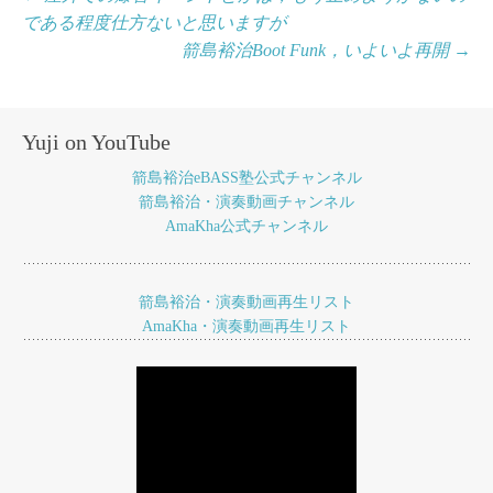
である程度仕方ないと思いますが
稿
箭島裕治Boot Funk，いよいよ再開
→
ナ
ビ
ゲ
Yuji on YouTube
ー
箭島裕治eBASS塾公式チャンネル
箭島裕治・演奏動画チャンネル
シ
AmaKha公式チャンネル
ョ
ン
箭島裕治・演奏動画再生リスト
AmaKha・演奏動画再生リスト