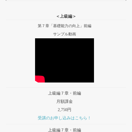
＜上級編＞
第７章「基礎能力の向上」前編
サンプル動画
上級編７章・前編
月額課金
2,750円
受講のお申し込みはこちら！
上級編７章・前編