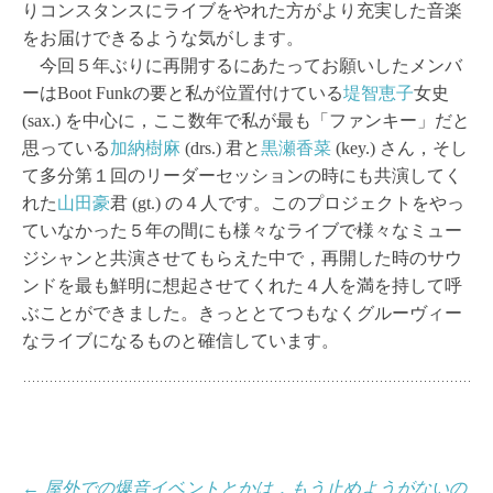
りコンスタンスにライブをやれた方がより充実した音楽
をお届けできるような気がします。
今回５年ぶりに再開するにあたってお願いしたメンバ
ーはBoot Funkの要と私が位置付けている
堤智恵子
女史
(sax.) を中心に，ここ数年で私が最も「ファンキー」だと
思っている
加納樹麻
(drs.) 君と
黒瀬香菜
(key.) さん，そし
て多分第１回のリーダーセッションの時にも共演してく
れた
山田豪
君 (gt.) の４人です。このプロジェクトをやっ
ていなかった５年の間にも様々なライブで様々なミュー
ジシャンと共演させてもらえた中で，再開した時のサウ
ンドを最も鮮明に想起させてくれた４人を満を持して呼
ぶことができました。きっととてつもなくグルーヴィー
なライブになるものと確信しています。
投
←
屋外での爆音イベントとかは，もう止めようがないの