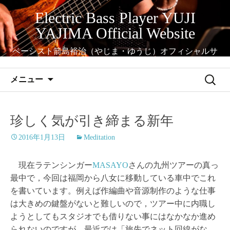
コ
Electric Bass Player YUJI
ン
YAJIMA Official Website
テ
ン
ベーシスト箭島裕治（やじま・ゆうじ）オフィシャルサ
ツ
イト
へ
検
メニュー
ス
索:
キ
ッ
珍しく気が引き締まる新年
プ
2016年1月13日
Meditation
現在ラテンシンガー
MASAYO
さんの九州ツアーの真っ
最中で，今回は福岡から八女に移動している車中でこれ
を書いています。例えば作編曲や音源制作のような仕事
は大きめの鍵盤がないと難しいので，ツアー中に内職し
ようとしてもスタジオでも借りない事にはなかなか進め
られないのですが，最近では「旅先でネット回線がな