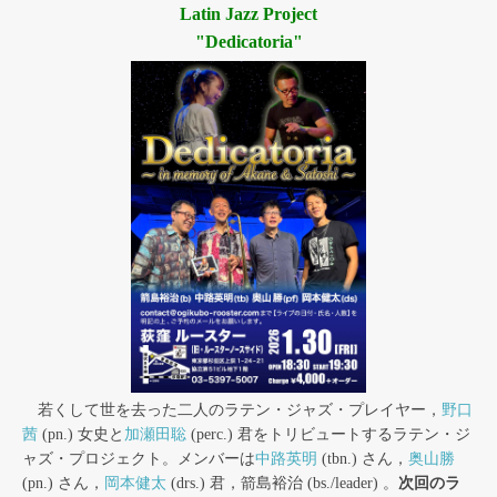
Latin Jazz Project
"Dedicatoria"
若くして世を去った二人のラテン・ジャズ・プレイヤー，
野口
茜
(pn.) 女史と
加瀬田聡
(perc.) 君をトリビュートするラテン・ジ
ャズ・プロジェクト。メンバーは
中路英明
(tbn.) さん，
奥山勝
(pn.) さん，
岡本健太
(drs.) 君，箭島裕治 (bs./leader) 。
次回のラ