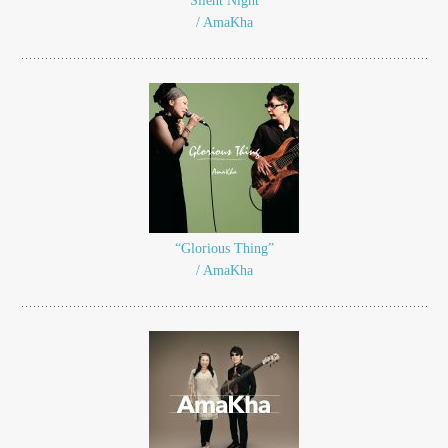
“Silent Night”
/ AmaKha
“Glorious Thing”
/ AmaKha