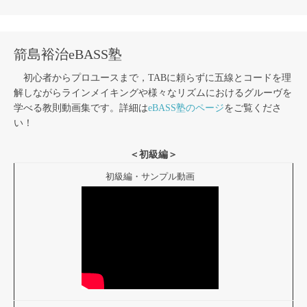
箭島裕治eBASS塾
初心者からプロユースまで，TABに頼らずに五線とコードを理
解しながらラインメイキングや様々なリズムにおけるグルーヴを
学べる教則動画集です。詳細は
eBASS塾のページ
をご覧くださ
い！
＜初級編＞
初級編・サンプル動画