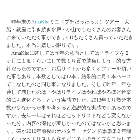
昨年末の
AmaKha
ミニ（プチだったっけ）ツアー，大
船・銀座に引き続き水戸・小山でもたくさんのお客さん
に来ていただく事ができ，CDもたくさん買っていただき
ました。本当に嬉しい限りです。
AmaKhaに関しては昨年の意向としては「ライブを２
ヶ月に１度くらいにして数より質で勝負しよう」的な方
針だったのですが，お店サイドから多くオファーを頂い
た事もあり，本数としては12本，結果的に月１本ペース
でこなしたのと同じ事になりました。そして昨年一年を
通して感じたのは「やはりライブはやればやるほど音楽
的にも進化する」という実感でした。2013年より幾分本
数が少なかった事を考えると逆説的な実感でもあるので
すが，去年一年はそれほどセットリストなども変えなか
った分，内容の深化が著しかったのではないかと思いま
す。確か2010年前後のオバタラ・セグンドはほぼ２年間
くらいセットリストを変えずに多くのライブをこなして