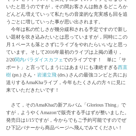
いたと思うのですが，その間お客さんは飽きるどころか
どんどん増えていって私たちの音楽的な充実感も回を追
うごとに増していった事が思い出されます。
今年は私の忙しさが幾分緩和される予定ですので新し
い題材を吹き込みたいとは思っていますが，同時にこの
月１ペースも落とさずにライブをやれたらいいなと思っ
ています。そして2016年最初のライブは上掲の通り，
2/20
関内パラダイスカフェ
でのライブです！ 単に「サ
ポート」と言ってしまうにはあまりにも凄絶すぎる
西直
樹
(pn.) さん・
岩瀬立飛
(drs.) さんの最強コンビと共にお
送りするAmaKhaライブ，今年もたくさんの方々に見に
来ていただきたいです！
さて，そのAmaKhaの新アルバム「Glorious Thing」で
すが，ようやくAmazonで販売する手はずが整いました。
発売日は1/15ですが，今からでもご予約可能ですのでぜ
ひ下記バナーから商品ページへ飛んでみてください！