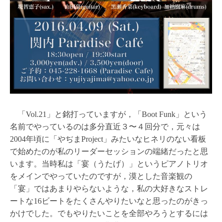
「Vol.21」と銘打っていますが，「Boot Funk」という
名前でやっているのは多分直近３〜４回分で，元々は
2004年頃に「やぢまProject」みたいなヒネリのない看板
で始めたのが私のリーダーセッションの端緒だったと思
います。当時私は「宴（うたげ）」というピアノトリオ
をメインでやっていたのですが，漠とした音楽観の
「宴」ではあまりやらないような，私の大好きなストレ
ートな16ビートをたくさんやりたいなと思ったのがきっ
かけでした。でもやりたいことを全部やろうとするには