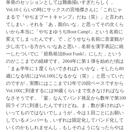
単発のセッションとしては難曲揃いすぎたらしく，
Vol.10くらいの時にサックスの宮地傑さんに「これじゃ
まるで『やぢまブートキャンプ』だね（笑）」と言われ
てしまい，それを「あ，面白いな」と思ってその次くら
いから本当に「やぢまゆうぢBoot Camp!」という名前に
変えてしまったんです。で，どうせなら名前に音楽観が
少し出ている方がいいなあと思い，名前を漢字表記に統
一したついでに「箭島裕治Boot Funk!」にした，という
のがここまでの経緯です。2004年に第１弾を始めた頃は
「まぁ半年に１度くらいできればいいかな，そしたら80
歳になる頃にはVol.100になるかな（笑）」と思っていた
のですが，実際にはここまで12年で20回ペースですから
Vol.100に到達するには90歳くらいまで生きなければなら
なさそうです。「宴」なんてバンド発足から数年で第100
回ライブに到達したんですけどね。ま，数が多ければい
いってものではないでしょうが，今は１回ごとにお願い
しているメンバーも，いずれは固定化してバンド化して
いくのかもしれませんし，もしそのようになったらやは