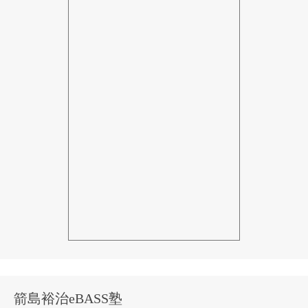
箭島裕治eBASS塾