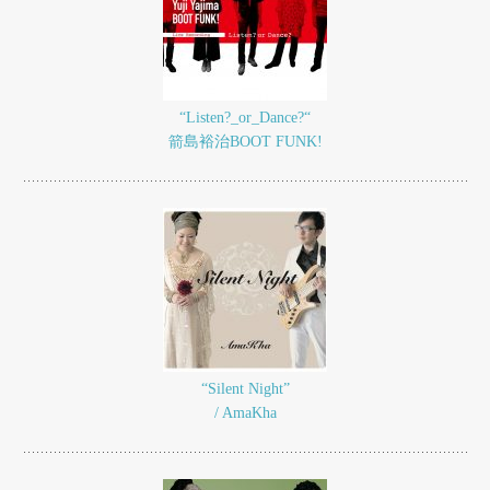
“Listen?_or_Dance?“
箭島裕治BOOT FUNK!
“Silent Night”
/ AmaKha