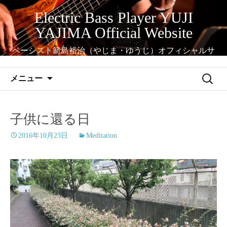
コ
Electric Bass Player YUJI
ン
YAJIMA Official Website
テ
ン
ベーシスト箭島裕治（やじま・ゆうじ）オフィシャルサ
ツ
イト
へ
検
メニュー
ス
索:
キ
ッ
子供に還る日
プ
2016年10月23日
Meditation