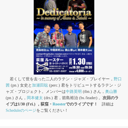
若くして世を去った二人のラテン・ジャズ・プレイヤー，
野口
茜
(pn.) 女史と
加瀬田聡
(perc.) 君をトリビュートするラテン・ジ
ャズ・プロジェクト。メンバーは
中路英明
(tbn.) さん，
奥山勝
(pn.) さん，
岡本健太
(drs.) 君，箭島裕治 (bs./leader) 。
次回のラ
イブは1/30 (Fri.) ，荻窪・
Rooster
でのライブです！
詳細は
Scheduleのページ
をご覧ください！