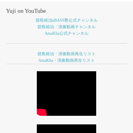
ナ
Yuji on YouTube
ビ
箭島裕治eBASS塾公式チャンネル
ゲ
箭島裕治・演奏動画チャンネル
AmaKha公式チャンネル
ー
シ
ョ
箭島裕治・演奏動画再生リスト
AmaKha・演奏動画再生リスト
ン