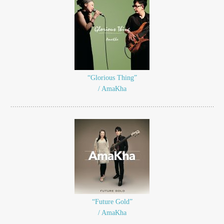
“Glorious Thing”
/ AmaKha
“Future Gold”
/ AmaKha