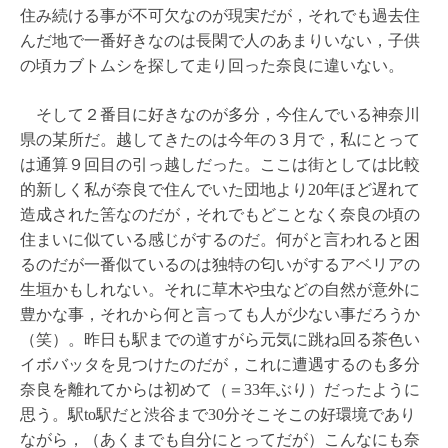
住み続ける事が不可欠なのが現実だが，それでも過去住
んだ地で一番好きなのは長閑で人のあまりいない，子供
の頃カブトムシを探して走り回った奈良に違いない。
そして２番目に好きなのが多分，今住んでいる神奈川
県の某所だ。越してきたのは今年の３月で，私にとって
は通算９回目の引っ越しだった。ここは街としては比較
的新しく私が奈良で住んでいた団地より20年ほど遅れて
造成された筈なのだが，それでもどことなく奈良の頃の
住まいに似ている感じがするのだ。何がと言われると困
るのだが一番似ているのは独特の匂いがするアベリアの
生垣かもしれない。それに草木や虫などの自然が意外に
豊かな事，それから何と言っても人が少ない事だろうか
（笑）。昨日も駅までの道すがら元気に跳ね回る茶色い
イボバッタを見つけたのだが，これに遭遇するのも多分
奈良を離れてからは初めて（＝33年ぶり）だったように
思う。駅to駅だと渋谷まで30分そこそこの好環境であり
ながら，（あくまでも自分にとってだが）こんなにも奈