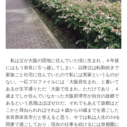
私は父が大阪の団地に住んでいた頃に生まれ，４年後
にはもう奈良に引っ越してしまい，以降父は転勤続きで
家族ごと社宅に住んでいたので私には実家というものが
ない。一応プロファイルには「大阪府生まれ」と書いて
あるが文字通りただ「大阪で生まれ」ただけであり，４
歳までしか住んでいなかった大阪府堺市が自分の故郷で
あるという意識はほぼゼロだ。それでもあえて故郷はど
こかと尋ねられればそれは４歳から10歳までを過ごした
奈良県奈良市だと答えると思う。今では私は人生の3/4を
関東で過ごしており，現在の仕事を続けるには首都圏に