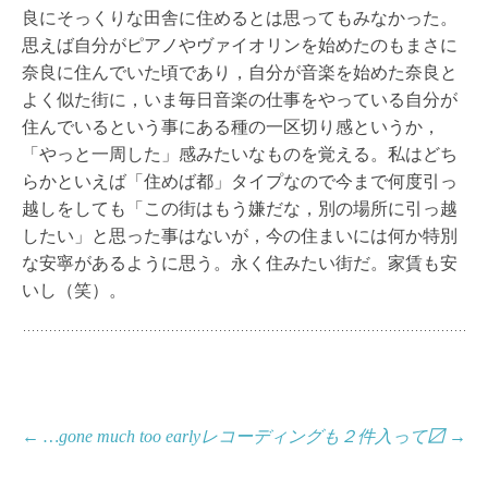
良にそっくりな田舎に住めるとは思ってもみなかった。
思えば自分がピアノやヴァイオリンを始めたのもまさに
奈良に住んでいた頃であり，自分が音楽を始めた奈良と
よく似た街に，いま毎日音楽の仕事をやっている自分が
住んでいるという事にある種の一区切り感というか，
「やっと一周した」感みたいなものを覚える。私はどち
らかといえば「住めば都」タイプなので今まで何度引っ
越しをしても「この街はもう嫌だな，別の場所に引っ越
したい」と思った事はないが，今の住まいには何か特別
な安寧があるように思う。永く住みたい街だ。家賃も安
いし（笑）。
投
←
…gone much too early
レコーディングも２件入って〼
→
稿