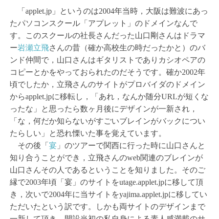
「applet.jp」というのは2004年当時，大阪は難波にあっ
たパソコンスクール「アプレット」のドメインなんで
す。このスクールの社長さんだった山口剛さんはドラマ
ー
岩瀬立飛
さんの昔（確か高校生の時だったかと）のバ
ンド仲間で，山口さんはギタリストでありカシオペアの
コピーとかをやっておられたのだそうです。確か2002年
頃でしたか，立飛さんのサイトがプロバイダのドメイン
からapplet.jpに移転し，「あれ，なんか随分URLが短くな
ったな」と思ったら数ヶ月後にデザインが一新され，
「な，何だか知らないがすごいブレインがバックについ
たらしい」と恐れ慄いた事を覚えています。
その後「
宴
」のツアーで関西に行った時に山口さんと
知り合うことができ，立飛さんのweb関連のブレインが
山口さんその人であるということを知りました。そのご
縁で2003年頃「宴」のサイトをutage.applet.jpに移して頂
き，次いで2004年に当サイトをyajima.applet.jpに移してい
ただいたという訳です。しかも両サイトのデザインまで
一新して頂き，開設当初の私自身による素人感満載のサ