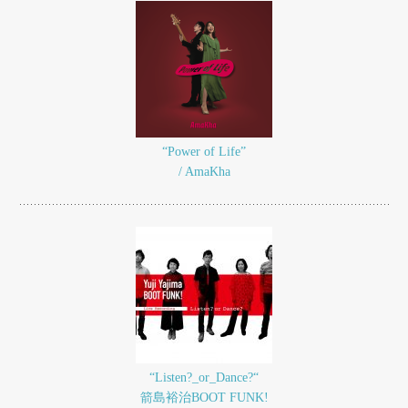
“Power of Life”
/ AmaKha
“Listen?_or_Dance?“
箭島裕治BOOT FUNK!