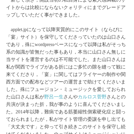
イトからは比較にならないクォリティにまでグレードア
ップしていただく事ができました。
applet.jpになって以降実質的にこのサイト（ならびに
「宴」サイト）を保守してくださっていたのは山口さん
であり，殊にwordpressベースになって以降は私がそっち
系の知識が皆無だった事もあり，本当に山口さん無しに
当サイトを運営するのは不可能でした。また山口さんは
私が関西でライブがある折にはご多忙の隙を縫って観に
来てくださり，「宴」に関してはフライヤーの制作や関
西方面での配布などツアーの運営まで助けてくださいま
した。殊にフュージョン・ミュージックを愛しておられ
た山口さんは私が
野呂一生
さんや
カルロス菅野
さんとの
共演が決まった折，我が事のように喜んでくださいまし
た。2014年以降，難病である筋萎縮性側索硬化症と闘っ
ておられましたが，私がサイト管理の委譲を申し出ても
「大丈夫です」と仰って引き続きこのサイトを保守し続