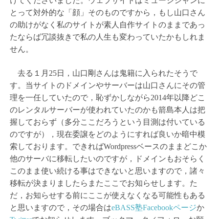
けてくださいました。ウェブサイトはミュージシャンに
とって対外的な「顔」そのものですから，もし山口さん
の助けがなく私のサイトが素人自作サイトのままであっ
たならば冗談抜きで私の人生も変わっていたかもしれま
せん。
去る１月25日，山口剛さんは鬼籍に入られたそうで
す。当サイトのドメインやサーバーは山口さんにその管
理を一任していたので，恥ずかしながら2014年以降どこ
のレンタルサーバーが使われていたのかも箭島本人は把
握しておらず（多分ここだろうという目測は付いている
のですが），現在委譲をどのようにすれば良いか暗中模
索しております。できればWordpressベースのままどこか
他のサーバに移転したいのですが，ドメインもおそらく
このまま使い続ける事はできないと思いますので，諸々
移転が決まりましたらまたここでお知らせします。た
だ，お知らせする前にここが使えなくなる可能性もある
と思いますので，その場合は
eBASS塾Facebookページ
か