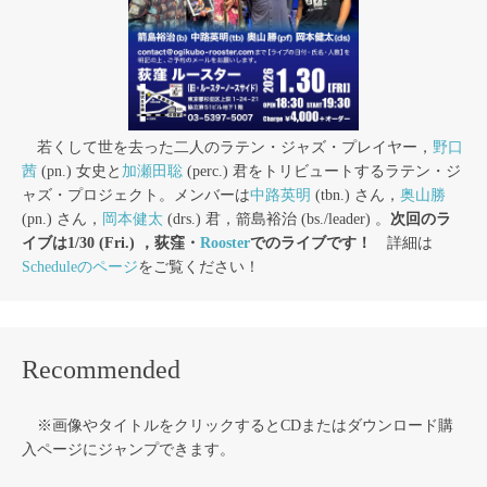
若くして世を去った二人のラテン・ジャズ・プレイヤー，
野口
茜
(pn.) 女史と
加瀬田聡
(perc.) 君をトリビュートするラテン・ジ
ャズ・プロジェクト。メンバーは
中路英明
(tbn.) さん，
奥山勝
(pn.) さん，
岡本健太
(drs.) 君，箭島裕治 (bs./leader) 。
次回のラ
イブは1/30 (Fri.) ，荻窪・
Rooster
でのライブです！
詳細は
Scheduleのページ
をご覧ください！
Recommended
※画像やタイトルをクリックするとCDまたはダウンロード購
入ページにジャンプできます。