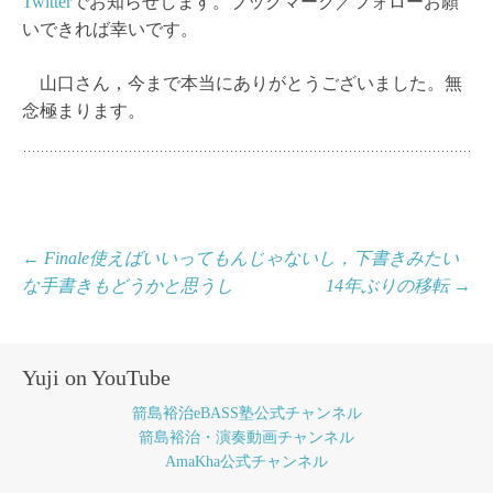
Twitter
でお知らせします。ブックマーク／フォローお願
いできれば幸いです。
山口さん，今まで本当にありがとうございました。無
念極まります。
投
←
Finale使えばいいってもんじゃないし，下書きみたい
な手書きもどうかと思うし
14年ぶりの移転
→
稿
ナ
ビ
Yuji on YouTube
ゲ
箭島裕治eBASS塾公式チャンネル
ー
箭島裕治・演奏動画チャンネル
AmaKha公式チャンネル
シ