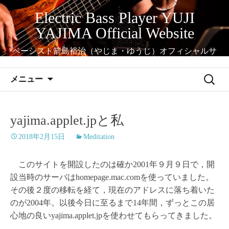
コ
Electric Bass Player YUJI
ン
YAJIMA Official Website
テ
ン
ベーシスト箭島裕治（やじま・ゆうじ）オフィシャルサ
ツ
イト
へ
検
メニュー
ス
索:
キ
ッ
yajima.applet.jpと私
プ
2018年2月15日
Meditation
このサイトを開設したのは確か2001年９月９日で，開
設当時のサーバはhomepage.mac.comを使っていました。
その後２度の移転を経て，現在のアドレスに落ち着いた
のが2004年。以後今日に至るまで14年間，ずっとこの居
心地の良いyajima.applet.jpを使わせてもらってきました。