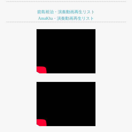
ョ
箭島裕治・演奏動画再生リスト
ン
AmaKha・演奏動画再生リスト