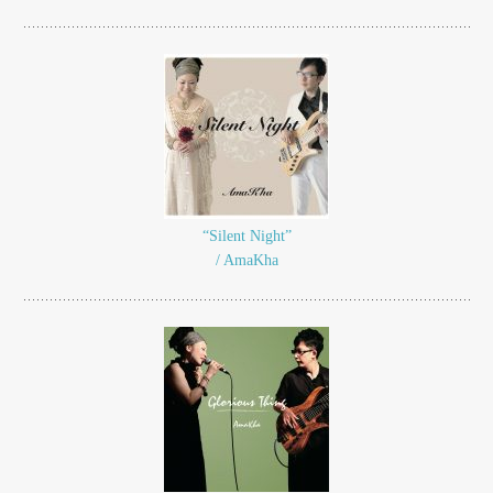
“Silent Night”
/ AmaKha