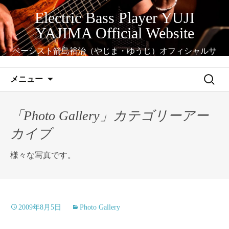
コ
Electric Bass Player YUJI
ン
YAJIMA Official Website
テ
ン
ベーシスト箭島裕治（やじま・ゆうじ）オフィシャルサ
ツ
イト
へ
検
メニュー
ス
索:
キ
ッ
「Photo Gallery」カテゴリーアー
プ
カイブ
様々な写真です。
2009年8月5日
Photo Gallery