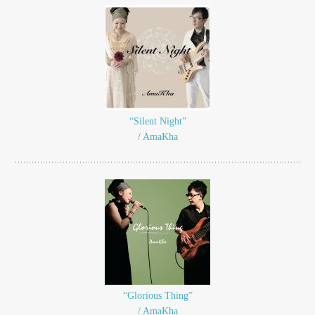
“Silent Night”
/ AmaKha
“Glorious Thing”
/ AmaKha