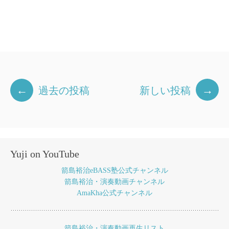
投
←
→
過去の投稿
新しい投稿
稿
ナ
ビ
ゲ
Yuji on YouTube
ー
箭島裕治eBASS塾公式チャンネル
シ
箭島裕治・演奏動画チャンネル
AmaKha公式チャンネル
ョ
ン
箭島裕治・演奏動画再生リスト