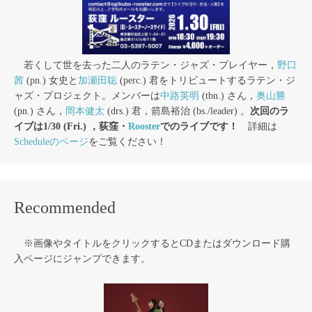
若くして世を去った二人のラテン・ジャズ・プレイヤー，
野口
茜
(pn.) 女史と
加瀬田聡
(perc.) 君をトリビュートするラテン・ジ
ャズ・プロジェクト。メンバーは
中路英明
(tbn.) さん，
奥山勝
(pn.) さん，
岡本健太
(drs.) 君，箭島裕治 (bs./leader) 。
次回のラ
イブは1/30 (Fri.) ，荻窪・
Rooster
でのライブです！
詳細は
Scheduleのページ
をご覧ください！
Recommended
※画像やタイトルをクリックするとCDまたはダウンロード購
入ページにジャンプできます。