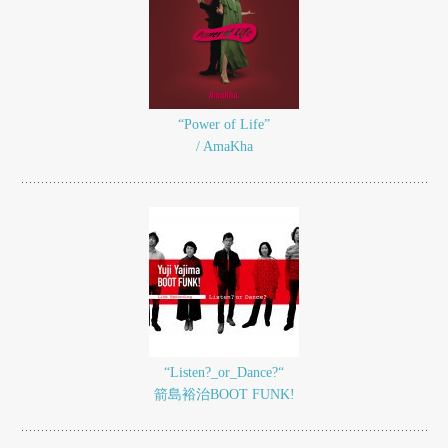
“Power of Life”
/ AmaKha
“Listen?_or_Dance?“
箭島裕治BOOT FUNK!