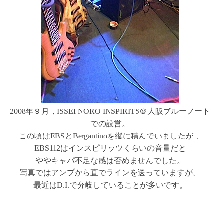
2008年９月，ISSEI NORO INSPIRITS＠大阪ブルーノート
での設営。
この頃はEBSとBergantinoを縦に積んでいましたが，
EBS112はインスピリッツくらいの音量だと
ややキャパ不足な感は否めませんでした。
写真ではアンプから直でラインを送っていますが、
最近はD.I.で分岐していることが多いです。