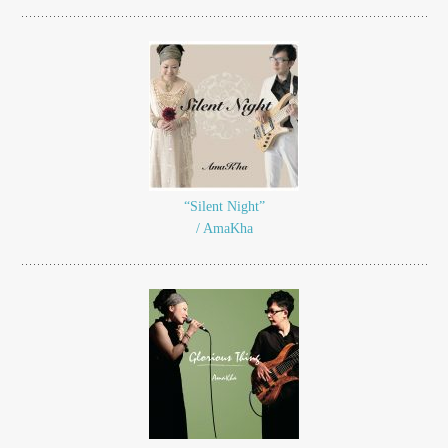
“Silent Night”
/ AmaKha