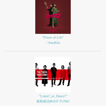
“Power of Life”
/ AmaKha
“Listen?_or_Dance?“
箭島裕治BOOT FUNK!