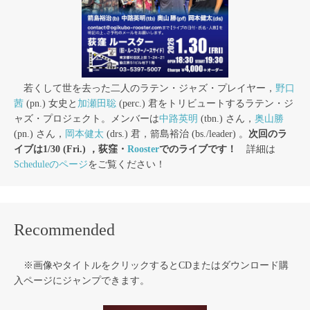
若くして世を去った二人のラテン・ジャズ・プレイヤー，
野口
茜
(pn.) 女史と
加瀬田聡
(perc.) 君をトリビュートするラテン・ジ
ャズ・プロジェクト。メンバーは
中路英明
(tbn.) さん，
奥山勝
(pn.) さん，
岡本健太
(drs.) 君，箭島裕治 (bs./leader) 。
次回のラ
イブは1/30 (Fri.) ，荻窪・
Rooster
でのライブです！
詳細は
Scheduleのページ
をご覧ください！
Recommended
※画像やタイトルをクリックするとCDまたはダウンロード購
入ページにジャンプできます。