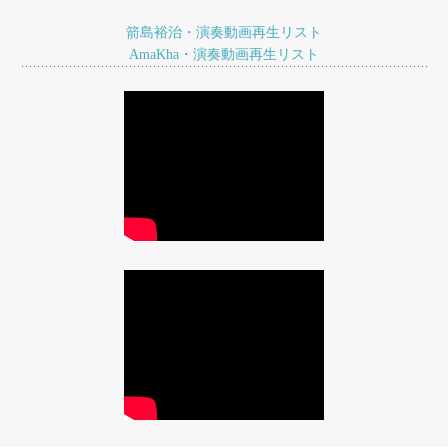
ョ
箭島裕治・演奏動画再生リスト
ン
AmaKha・演奏動画再生リスト