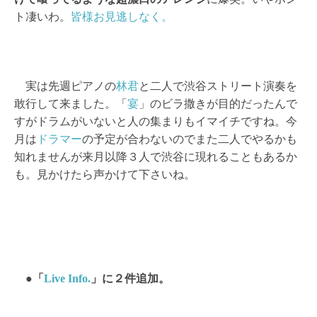
ト凄いわ。
皆様お見逃しなく。
実は先週ピアノの
林君
と二人で渋谷ストリート演奏を
敢行して来ました。「
宴
」のビラ撒きが目的だったんで
すがドラムがいないと人の集まりもイマイチですね。今
月は
ドラマー
の予定が合わないのでまた二人でやるかも
知れませんが来月以降３人で渋谷に現れることもあるか
も。見かけたら声かけて下さいね。
●「
Live Info.
」に２件追加。