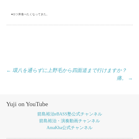
●カツ丼食べたくなってきた。
投
←
環八を通らずに上野毛から四面道まで行けますか？
痛。
→
稿
ナ
ビ
Yuji on YouTube
ゲ
箭島裕治eBASS塾公式チャンネル
ー
箭島裕治・演奏動画チャンネル
AmaKha公式チャンネル
シ