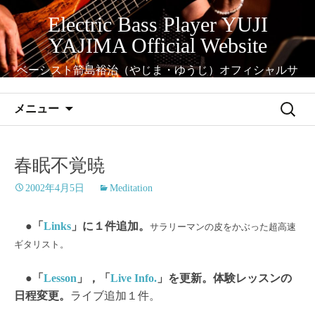
コ
Electric Bass Player YUJI
ン
YAJIMA Official Website
テ
ン
ベーシスト箭島裕治（やじま・ゆうじ）オフィシャルサ
ツ
イト
へ
検
メニュー
ス
索:
キ
ッ
春眠不覚暁
プ
2002年4月5日
Meditation
●「
Links
」に１件追加。
サラリーマンの皮をかぶった超高速
ギタリスト。
●「
Lesson
」，「
Live Info.
」を更新。体験レッスンの
日程変更。
ライブ追加１件。