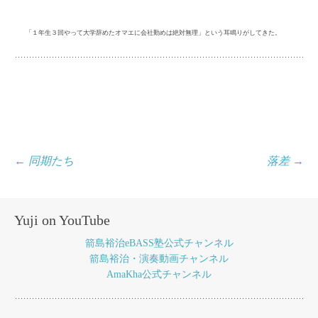
「１年生３回やって大学辞めたオマエに会社勤めは絶対無理」という耳鳴りがしてきた。
投
←
同期たち
落差
→
稿
ナ
Yuji on YouTube
ビ
箭島裕治eBASS塾公式チャンネル
ゲ
箭島裕治・演奏動画チャンネル
AmaKha公式チャンネル
ー
シ