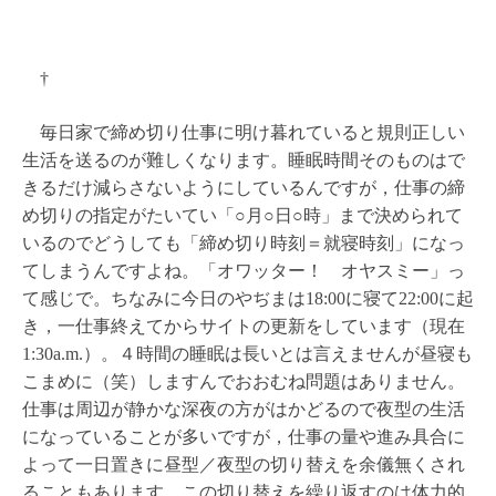
†
毎日家で締め切り仕事に明け暮れていると規則正しい
生活を送るのが難しくなります。睡眠時間そのものはで
きるだけ減らさないようにしているんですが，仕事の締
め切りの指定がたいてい「○月○日○時」まで決められて
いるのでどうしても「締め切り時刻＝就寝時刻」になっ
てしまうんですよね。「オワッター！ オヤスミー」っ
て感じで。ちなみに今日のやぢまは18:00に寝て22:00に起
き，一仕事終えてからサイトの更新をしています（現在
1:30a.m.）。４時間の睡眠は長いとは言えませんが昼寝も
こまめに（笑）しますんでおおむね問題はありません。
仕事は周辺が静かな深夜の方がはかどるので夜型の生活
になっていることが多いですが，仕事の量や進み具合に
よって一日置きに昼型／夜型の切り替えを余儀無くされ
ることもあります。この切り替えを繰り返すのは体力的