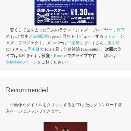
若くして世を去った二人のラテン・ジャズ・プレイヤー，
野口
茜
(pn.) 女史と
加瀬田聡
(perc.) 君をトリビュートするラテン・ジ
ャズ・プロジェクト。メンバーは
中路英明
(tbn.) さん，
奥山勝
(pn.) さん，
岡本健太
(drs.) 君，箭島裕治 (bs./leader) 。
次回のラ
イブは1/30 (Fri.) ，荻窪・
Rooster
でのライブです！
詳細は
Scheduleのページ
をご覧ください！
Recommended
※画像やタイトルをクリックするとCDまたはダウンロード購
入ページにジャンプできます。