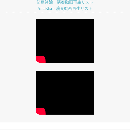
ョ
箭島裕治・演奏動画再生リスト
AmaKha・演奏動画再生リスト
ン