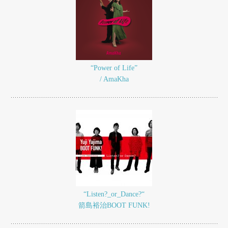
“Power of Life”
/ AmaKha
“Listen?_or_Dance?“
箭島裕治BOOT FUNK!