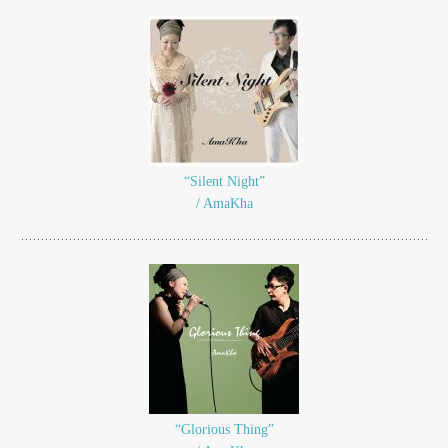
“Silent Night”
/ AmaKha
“Glorious Thing”