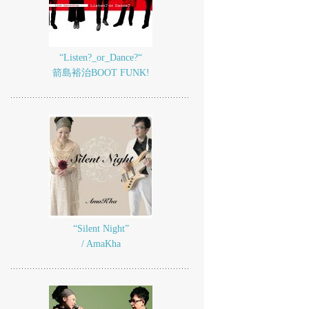
“Listen?_or_Dance?“
箭島裕治BOOT FUNK!
“Silent Night”
/ AmaKha