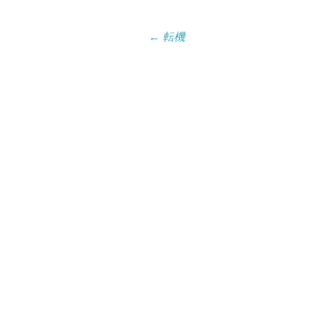
投
←
転機
稿
ナ
ビ
ゲ
ー
シ
ョ
ン