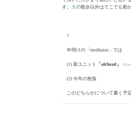
す。
犬
の散歩以外はてこでも動
†
年明けの「meditaion」では
(1) 新ユニット
「airhead」
（
Liv
(2) 今年の抱負
このどちらかについて書く予定