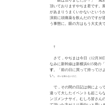
「眼は治りましたか？」「風邪
頂いておりますやぢま君です。
があまりうまくいかないという
演前に頭痛薬を飲んだのですが
う事態に。眼の方はもう大丈夫
†
さて，やぢまは今日（12月30
なみに新幹線は新横浜6:15発
す
。「前の日に買って持ってけ
い。
オレも知らないけど。
で，その間の日記は例によっ
違って大したイベントも起こら
ンゴメンナサイ。むしろ皆さん
て頂いた方がより面白いと思い