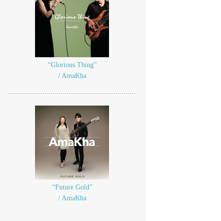
“Glorious Thing”
/ AmaKha
“Future Gold”
/ AmaKha