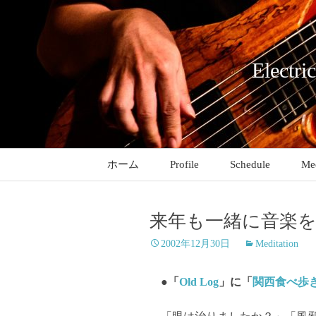
コ
ン
テ
ン
Electri
ツ
へ
ス
キ
ッ
ホーム
Profile
Schedule
Med
プ
来年も一緒に音楽
2002年12月30日
Meditation
●「
Old Log
」に「
関西食べ歩