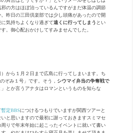
の具合はどうですか？」というメールをしばしば
風邪の方はほぼ治っているんですがまだ体温の調節
か。昨日の三田倶楽部では少し頭痛があったので開
逆に気持ちよくなり過ぎて
遠くに行ってしまう
とい
です。御心配おかけしてすみませんでした。
日）から１月２日まで広島に行ってしまいます。ち
の「のぞみ１号」です。そう，
シウマイ弁当の争奪戦で
よ」とか言うアナタはロマンというものを知らな
て
暫定BBS
につけるつもりでいますが関西ツアーと
ないと思いますので最初に謝っておきますスミマセ
の周りで年末年始に起こったイベントに就いて書い
ます。やぢまはひたすら寝正月を楽しませて頂きま