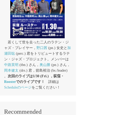
若くして世を去った二人のラテン・ジ
ャズ・プレイヤー，
野口茜
(pn.) 女史と
加
瀬田聡
(perc.) 君をトリビュートするラテ
ン・ジャズ・プロジェクト。メンバーは
中路英明
(tbn.) さん，
奥山勝
(pn.) さん，
岡本健太
(drs.) 君，箭島裕治 (bs./leader)
。
次回のライブは1/30 (Fri.) ，荻窪・
Rooster
でのライブです！
詳細は
Scheduleのページ
をご覧ください！
Recommended