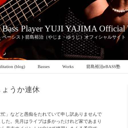
c Bass Player YUJI YAJIMA Official
ベーシスト箭島裕治（やじま・ゆうじ）オフィシャルサイト
itation (blog)
Basses
Works
箭島裕治eBASS塾
しょうか連休
忙」などと愚痴をたれていて申し訳ありませんで
ました。先月はライブは多かったけれど家であまり