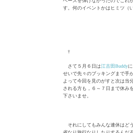
ベースを弾けなかったのでこれ
す。何のイベントかはヒミツ（
†
さて５月６日は
江古田Buddy
に
せいで先々のブッキングまで手
よって今回を見のがすと次は当
される方も，６～７日まで休み
下さいませ。
それにしてもみんな連休はどう
省なり旅行なりしたりするんだ