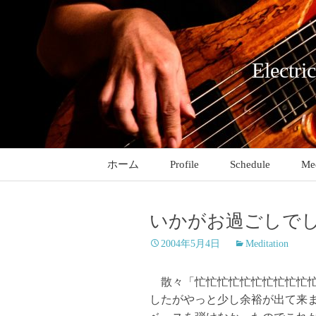
コ
ン
テ
ン
Electri
ツ
へ
ス
キ
ッ
ホーム
Profile
Schedule
Med
プ
いかがお過ごしで
2004年5月4日
Meditation
散々「忙忙忙忙忙忙忙忙忙忙忙
したがやっと少し余裕が出て来