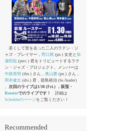
若くして世を去った二人のラテン・ジ
ャズ・プレイヤー，
野口茜
(pn.) 女史と
加
瀬田聡
(perc.) 君をトリビュートするラテ
ン・ジャズ・プロジェクト。メンバーは
中路英明
(tbn.) さん，
奥山勝
(pn.) さん，
岡本健太
(drs.) 君，箭島裕治 (bs./leader)
。
次回のライブは1/30 (Fri.) ，荻窪・
Rooster
でのライブです！
詳細は
Scheduleのページ
をご覧ください！
Recommended