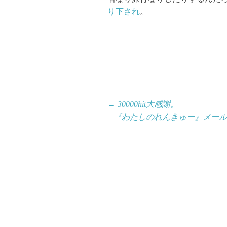
り下され
。
投
←
30000hit大感謝。
『わたしのれんきゅー』メール
稿
ナ
ビ
ゲ
ー
シ
ョ