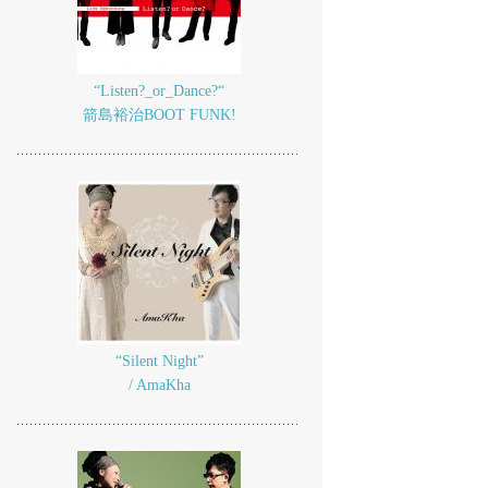
“Listen?_or_Dance?“
箭島裕治BOOT FUNK!
“Silent Night”
/ AmaKha