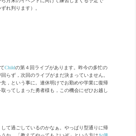
から月末のイベントに向けて練習しまくる予定で
いずれ判ります）。
て
Child
の第４回ライブがあります。昨今の多忙の
が回らず，次回のライブがまだ決まっていません。
分先，という事に。連休明けでお勤めや学業に復帰
を取ってしまった勇者様も，この機会にぜひお越し
して過ごしているのかなぁ。やっぱり型通りに帰
ろうか。「教えてやってもよいぞ」という方は
お便