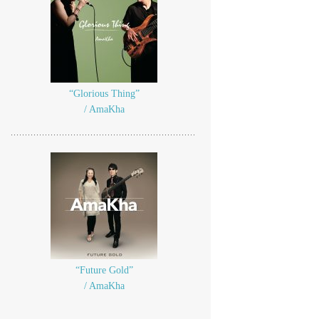
“Glorious Thing”
/ AmaKha
“Future Gold”
/ AmaKha