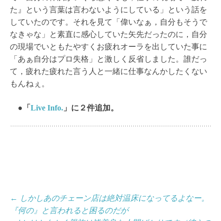
た』という言葉は言わないようにしている」という話を
していたのです。それを見て「偉いなぁ，自分もそうで
なきゃな」と素直に感心していた矢先だったのに，自分
の現場でいともたやすくお疲れオーラを出していた事に
「あぁ自分はプロ失格」と激しく反省しました。誰だっ
て，疲れた疲れた言う人と一緒に仕事なんかしたくない
もんねぇ。
●「
Live Info.
」に２件追加。
投
←
しかしあのチェーン店は絶対温床になってるよなー。
『何の』と言われると困るのだが
稿