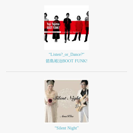
“Listen?_or_Dance?“
箭島裕治BOOT FUNK!
“Silent Night”