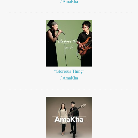
/ AmaKha
“Glorious Thing”
/ AmaKha