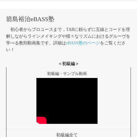
箭島裕治eBASS塾
初心者からプロユースまで，TABに頼らずに五線とコードを理
解しながらラインメイキングや様々なリズムにおけるグルーヴを
学べる教則動画集です。詳細は
eBASS塾のページ
をご覧くださ
い！
＜初級編＞
初級編・サンプル動画
初級編全て