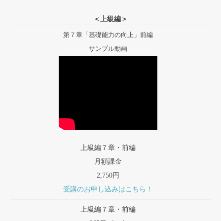
＜上級編＞
第７章「基礎能力の向上」前編
サンプル動画
上級編７章・前編
月額課金
2,750円
受講のお申し込みはこちら！
上級編７章・前編