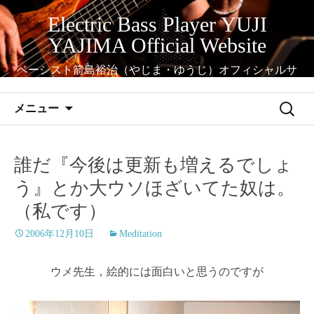
コ
Electric Bass Player YUJI
ン
YAJIMA Official Website
テ
ン
ベーシスト箭島裕治（やじま・ゆうじ）オフィシャルサ
ツ
イト
へ
検
メニュー
ス
索:
キ
ッ
誰だ『今後は更新も増えるでしょ
プ
う』とか大ウソほざいてた奴は。
（私です）
2006年12月10日
Meditation
ウメ先生，絵的には面白いと思うのですが