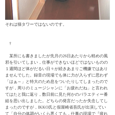
それは猫タワーではないのです。
†
某所にも書きましたが先月の26日あたりから軽めの風
邪を引いてしまい，仕事ができないほどではないものの
１週間ほど体がだるい日々が続きあまりご機嫌ではあり
ませんでした。録音の現場でも体に力が入らずに思わず
「はぁ～」と特大のため息をついたりしてしまったので
すが，周りのミュージシャンに「お疲れだね」と言われ
てはたと我に返り，数日前に見た何かのバラエティー番
組を思い出しました。どちらの発言だったか失念してし
まったのですが，IKKO氏と假屋崎省吾氏が出演してい
て「自分の体調がいくら悪くても，仕事の現場で『疲れ