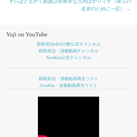
オレはともかく親族は皆善良な人間ばかりです（彼らの
ナ
名誉のために一応）
→
ビ
ゲ
Yuji on YouTube
ー
箭島裕治eBASS塾公式チャンネル
シ
箭島裕治・演奏動画チャンネル
ョ
AmaKha公式チャンネル
ン
箭島裕治・演奏動画再生リスト
AmaKha・演奏動画再生リスト