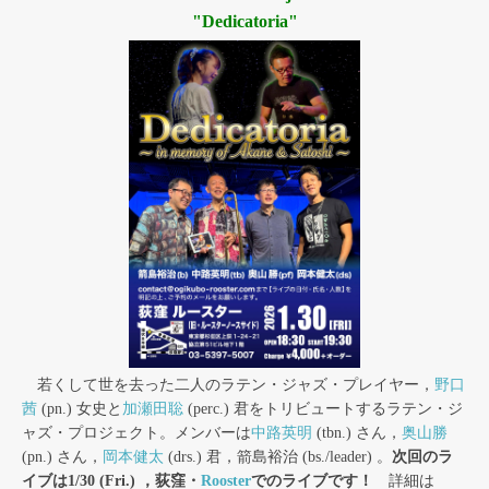
"Dedicatoria"
若くして世を去った二人のラテン・ジャズ・プレイヤー，
野口
茜
(pn.) 女史と
加瀬田聡
(perc.) 君をトリビュートするラテン・ジ
ャズ・プロジェクト。メンバーは
中路英明
(tbn.) さん，
奥山勝
(pn.) さん，
岡本健太
(drs.) 君，箭島裕治 (bs./leader) 。
次回のラ
イブは1/30 (Fri.) ，荻窪・
Rooster
でのライブです！
詳細は