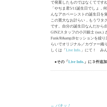
で発案したものではなくてです
「やぢま君5/11誕生日でしょ
んなアホベーシストの誕生日を
この寛大なお計らい，もうワタ
です。自分の誕生日なんだから
GINZスタッフの小川銀士 (sax.)
Funk/R&amp;Bセッショ
らいでオリジナル／カヴァー織
しくは「
Live Info.
」にて！ み
●その「
Live Info.
」に３件追加
投
←
バキッ！