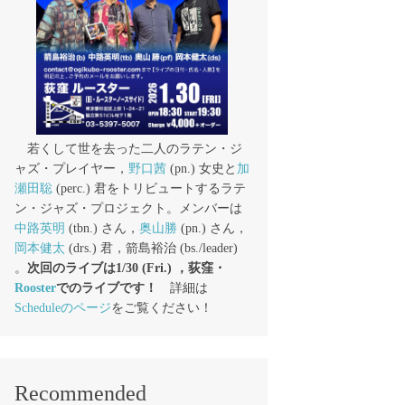
若くして世を去った二人のラテン・ジ
ャズ・プレイヤー，
野口茜
(pn.) 女史と
加
瀬田聡
(perc.) 君をトリビュートするラテ
ン・ジャズ・プロジェクト。メンバーは
中路英明
(tbn.) さん，
奥山勝
(pn.) さん，
岡本健太
(drs.) 君，箭島裕治 (bs./leader)
。
次回のライブは1/30 (Fri.) ，荻窪・
Rooster
でのライブです！
詳細は
Scheduleのページ
をご覧ください！
Recommended