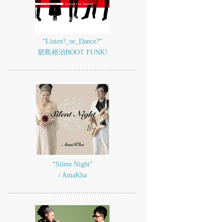
“Listen?_or_Dance?“
箭島裕治BOOT FUNK!
“Silent Night”
/ AmaKha