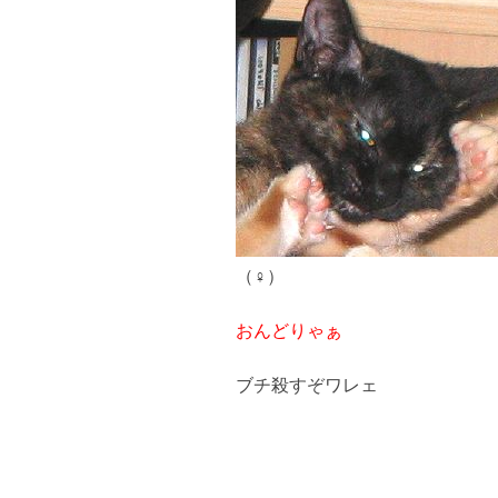
（♀）
おんどりゃぁ
ブチ殺すぞワレェ