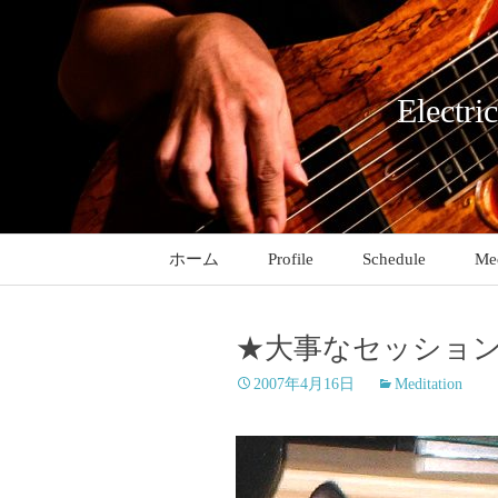
コ
ン
テ
ン
Electri
ツ
へ
ス
キ
ッ
ホーム
Profile
Schedule
Med
プ
★大事なセッショ
2007年4月16日
Meditation