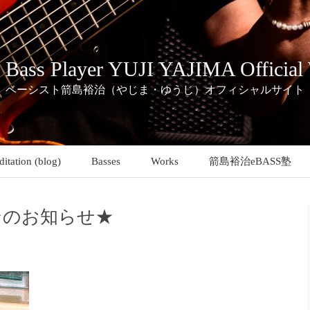
c Bass Player YUJI YAJIMA Official
ベーシスト箭島裕治（やじま・ゆうじ）オフィシャルサイト
itation (blog)
Basses
Works
箭島裕治eBASS塾
ンのお知らせ★