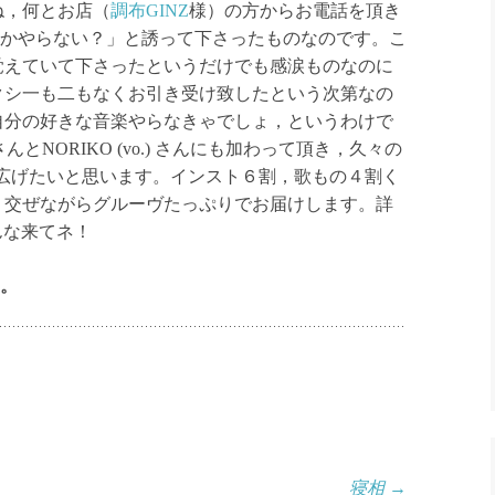
ね，何とお店（
調布GINZ
様）の方からお電話を頂き
，何かやらない？」と誘って下さったものなのです。こ
覚えていて下さったというだけでも感涙ものなのに
クシ一も二もなくお引き受け致したという次第なの
自分の好きな音楽やらなきゃでしょ，というわけで
 さんとNORIKO (vo.) さんにも加わって頂き，久々の
ンを繰り広げたいと思います。インスト６割，歌もの４割く
り交ぜながらグルーヴたっぷりでお届けします。詳
んな来てネ！
。
寝相
→