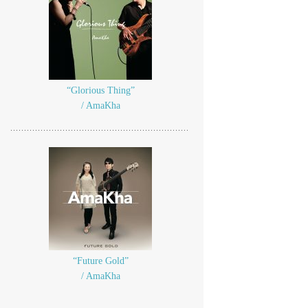
“Glorious Thing”
/ AmaKha
“Future Gold”
/ AmaKha