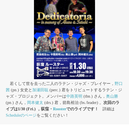
若くして世を去った二人のラテン・ジャズ・プレイヤー，
野口
茜
(pn.) 女史と
加瀬田聡
(perc.) 君をトリビュートするラテン・ジ
ャズ・プロジェクト。メンバーは
中路英明
(tbn.) さん，
奥山勝
(pn.) さん，
岡本健太
(drs.) 君，箭島裕治 (bs./leader) 。
次回のラ
イブは1/30 (Fri.) ，荻窪・
Rooster
でのライブです！
詳細は
Scheduleのページ
をご覧ください！