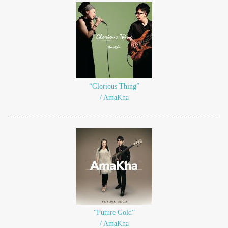
“Glorious Thing”
/ AmaKha
“Future Gold”
/ AmaKha