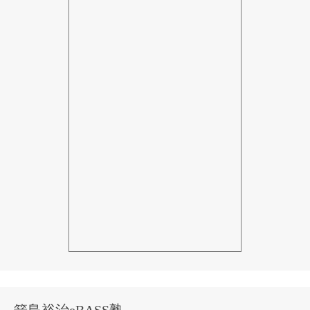
箭島裕治eBASS塾