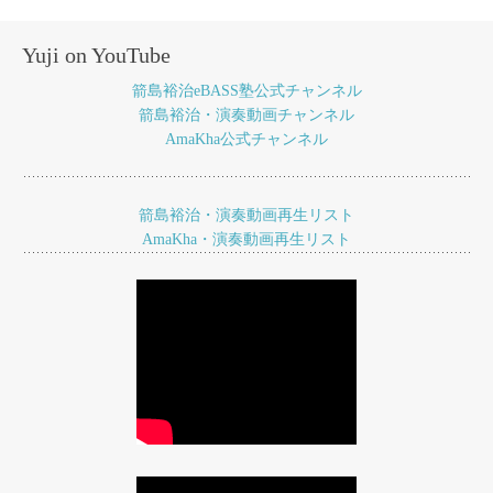
稿
ナ
Yuji on YouTube
ビ
箭島裕治eBASS塾公式チャンネル
ゲ
箭島裕治・演奏動画チャンネル
AmaKha公式チャンネル
ー
シ
ョ
箭島裕治・演奏動画再生リスト
AmaKha・演奏動画再生リスト
ン