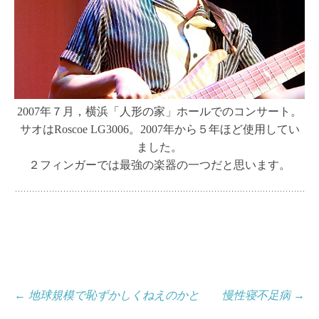
2007年７月，横浜「人形の家」ホールでのコンサート。
サオはRoscoe LG3006。2007年から５年ほど使用してい
ました。
２フィンガーでは最強の楽器の一つだと思います。
投
←
地球規模で恥ずかしくねえのかと
慢性寝不足病
→