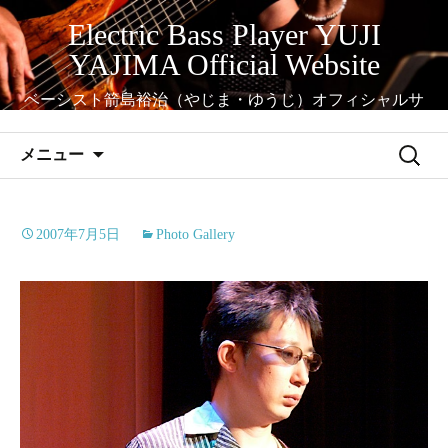
コ
Electric Bass Player YUJI
ン
YAJIMA Official Website
テ
ン
ベーシスト箭島裕治（やじま・ゆうじ）オフィシャルサ
ツ
イト
へ
検
メニュー
ス
索:
キ
ッ
2007年7月5日
Photo Gallery
プ