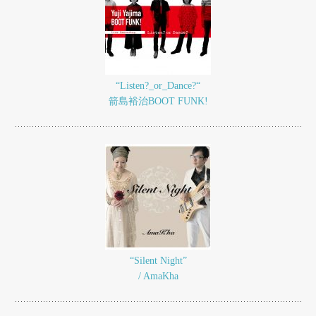
“Listen?_or_Dance?“
箭島裕治BOOT FUNK!
“Silent Night”
/ AmaKha