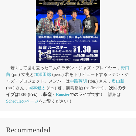
若くして世を去った二人のラテン・ジャズ・プレイヤー，
野口
茜
(pn.) 女史と
加瀬田聡
(perc.) 君をトリビュートするラテン・ジ
ャズ・プロジェクト。メンバーは
中路英明
(tbn.) さん，
奥山勝
(pn.) さん，
岡本健太
(drs.) 君，箭島裕治 (bs./leader) 。
次回のラ
イブは1/30 (Fri.) ，荻窪・
Rooster
でのライブです！
詳細は
Scheduleのページ
をご覧ください！
Recommended