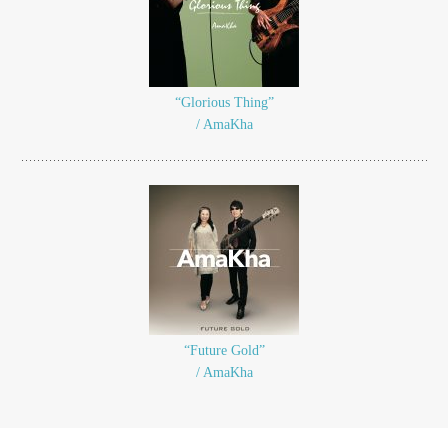
“Glorious Thing”
/ AmaKha
“Future Gold”
/ AmaKha