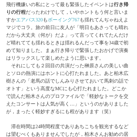
飛行機嫌いの私にとって最も緊張したイベントは
行き帰
りの行程
だったわけでして，いやホントもう何と言いま
すか
エアバス320
も
ボーイング767
も揺れてんぢゃねえよ
マジでコラ。旅の前日に友人が「明日もあさっても晴れ
だから大丈夫（何が）だよ」って言ってくれてたんだけ
ど晴れてても揺れるときは揺れるんだって事を34歳で初
めて知りました。まぁ行き帰りで緊張したおかげで演奏
はリラックスして楽しめたように思います。
それにしても２回目の共演だった榊原さんの美しい曲
とソロの熱演にはホントに心打たれました。あと柏木広
樹さんの「老馬の話でしんみりさせておいて馬刺の話で
オトす」という高度なMCにも心打たれました。どこか
で読んだ柏木さんのプロファイルで「軽妙なトークを交
えたコンサートは人気が高く…」というのがありました
が，まったく軽妙すぎるにも程があります（笑）
滞在時間は24時間程度でありあちこちを観光するなど
は望むべくもありませんでしたが，柏木さんお勧めの居