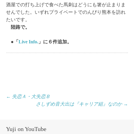
酒屋での打ち上げで食べた馬刺はどうにも箸が止まりま
せんでした。いずれプライベートでのんびり熊本を訪れ
たいです。
陸路で。
●「
Live Info.
」に６件追加。
投
←
失恋Ａ・大失恋Ｂ
さしずめ音大出は『キャリア組』なのか
→
稿
ナ
ビ
Yuji on YouTube