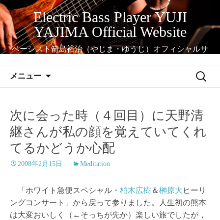
コ
Electric Bass Player YUJI
ン
YAJIMA Official Website
テ
ン
ベーシスト箭島裕治（やじま・ゆうじ）オフィシャルサ
ツ
イト
へ
検
メニュー
ス
索:
キ
ッ
次に会った時（４回目）に天野清
プ
継さんが私の顔を覚えていてくれ
てるかどうか心配
2008年2月15日
Meditation
「ホワイト急便スペシャル・
柏木広樹
＆
榊原大
ヒーリ
ングコンサート」から戻って参りました。人生初の熊本
は大変おいしく（←そっちが先か）楽しい旅でしたが，