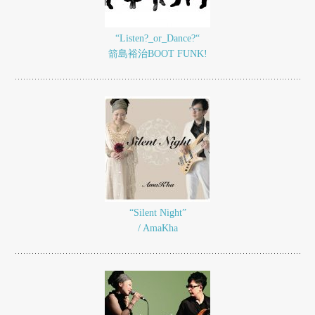
“Listen?_or_Dance?“
箭島裕治BOOT FUNK!
“Silent Night”
/ AmaKha