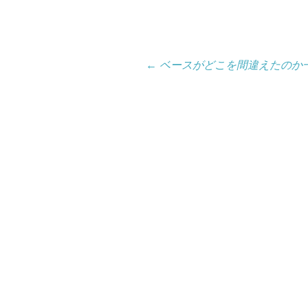
投
←
ベースがどこを間違えたのか
稿
ナ
ビ
ゲ
ー
シ
ョ
ン