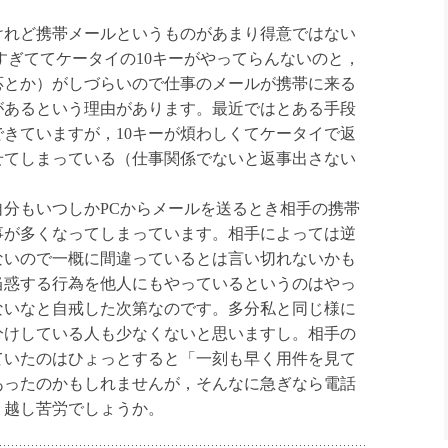
れど携帯メールというものがあまり得意ではない
すぎててケータイの10キーがやってらんないのと，
応とか）がしづらいので仕事のメールが携帯に来る
があるという理由があります。最近ではとある手段
きていますが，10キーが煩わしくてケータイで返
せてしまっている（仕事関係でないと返事出さない
分もいつしかPCからメールを送るとき相手の携帯
事が多くなってしまっています。相手によっては逆
ないので一概に間違っているとは言い切れないかも
当惑する行為を他人にもやっているというのはやっ
ないなと自戒した次第なのです。多分私と同じ様に
分けしている人も少なくないと思いますし。相手の
ていたのはひょっとすると「一刻も早く用件を見て
あったのかもしれませんが，そんなに急ぎなら電話
り越し苦労でしょうか。