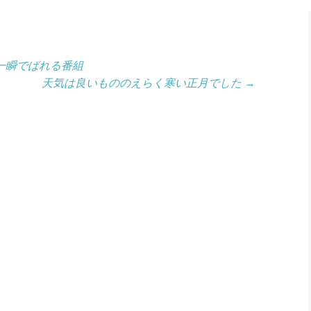
一瞬でばれる番組
天気は良いもののえらく寒い正月でした
→