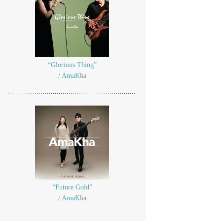
“Glorious Thing”
/ AmaKha
“Future Gold”
/ AmaKha