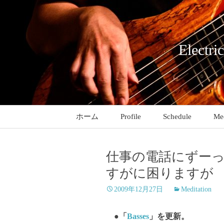
コ
ン
テ
ン
Electri
ツ
へ
ス
キ
ッ
ホーム
Profile
Schedule
Med
プ
仕事の電話にずー
すがに困りますが
2009年12月27日
Meditation
●「
Basses
」を更新。