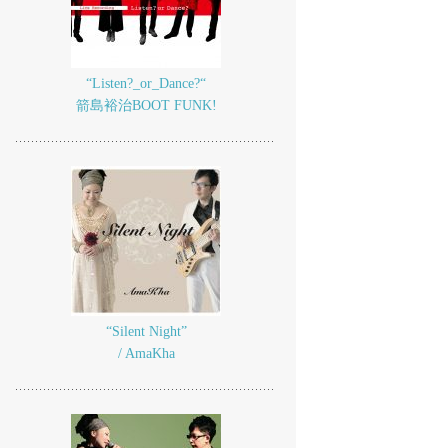
“Listen?_or_Dance?“
箭島裕治BOOT FUNK!
“Silent Night”
/ AmaKha