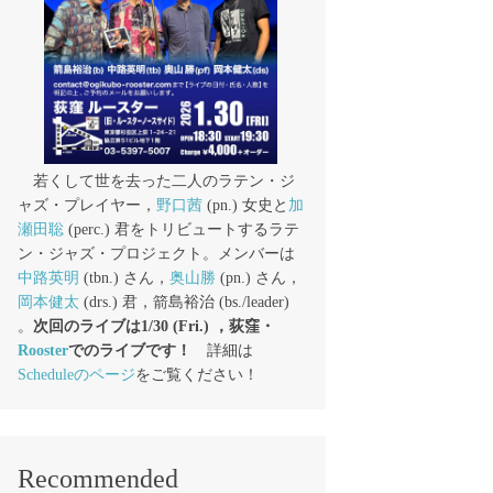
若くして世を去った二人のラテン・ジ
ャズ・プレイヤー，
野口茜
(pn.) 女史と
加
瀬田聡
(perc.) 君をトリビュートするラテ
ン・ジャズ・プロジェクト。メンバーは
中路英明
(tbn.) さん，
奥山勝
(pn.) さん，
岡本健太
(drs.) 君，箭島裕治 (bs./leader)
。
次回のライブは1/30 (Fri.) ，荻窪・
Rooster
でのライブです！
詳細は
Scheduleのページ
をご覧ください！
Recommended