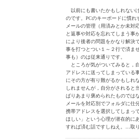
以前にも書いたかもしれないけ
のです。PCのキーボードに慣れ
メールの管理（用済みとか未対
と返事や対応を忘れてしまう事
により後者の問題をかなり解決で
事を打つとつい１～２行で済ま
事も）のは従来通りです。
ところが気がついてみると，自
アドレスに送ってしまっている
にその方が有り難がるかもしれ
しれませんが，自分がされると
ぱりあまり褒められたものでは
メールを対応別でフォルダに仕
携帯アドレスを選択してしまっ
ほしい」という心理が潜在的に
すれば済む話ですしねえ。…取