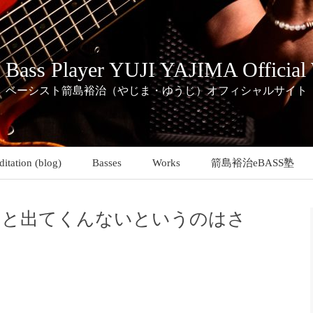
c Bass Player YUJI YAJIMA Official
ベーシスト箭島裕治（やじま・ゆうじ）オフィシャルサイト
itation (blog)
Basses
Works
箭島裕治eBASS塾
っと出てくんないというのはさ