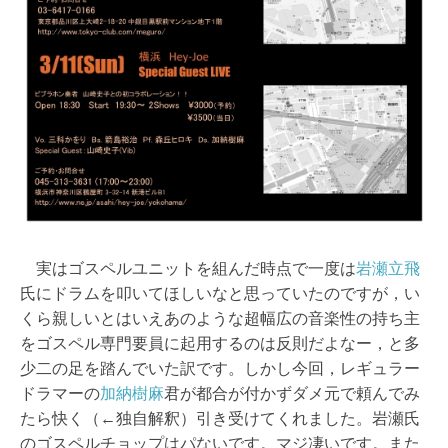
実はゴスペルユニットを組んだ時点で一度は
岩瀬立飛
氏にドラムを叩いてほしいなと思っていたのですが，い
くら親しいとはいえあのような超幅広の音楽性の持ち主
をゴスペル専門要員に起用するのは反則だよなー，と多
少二の足を踏んでいた訳です。しかし今回，レギュラー
ドラマーの
加納樹麻
君が都合が付かずダメ元で頼んでみ
たら快く（←独自解釈）引き受けてくれました。岩瀬氏
のゴスペルチョップはパないです。マジ凄いです。また