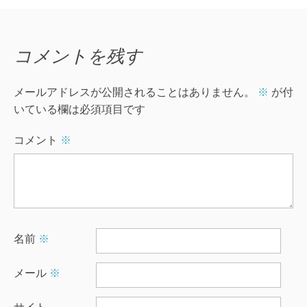
稿
ナ
ビ
コメントを残す
ゲ
メールアドレスが公開されることはありません。
※
が付
ー
いている欄は必須項目です
シ
コメント
※
ョ
ン
名前
※
メール
※