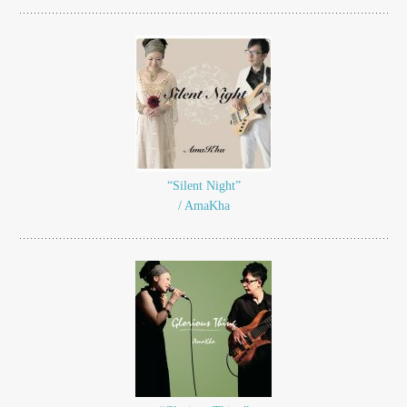
“Silent Night”
/ AmaKha