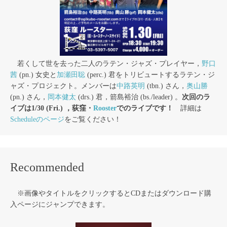
若くして世を去った二人のラテン・ジャズ・プレイヤー，
野口
茜
(pn.) 女史と
加瀬田聡
(perc.) 君をトリビュートするラテン・ジ
ャズ・プロジェクト。メンバーは
中路英明
(tbn.) さん，
奥山勝
(pn.) さん，
岡本健太
(drs.) 君，箭島裕治 (bs./leader) 。
次回のラ
イブは1/30 (Fri.) ，荻窪・
Rooster
でのライブです！
詳細は
Scheduleのページ
をご覧ください！
Recommended
※画像やタイトルをクリックするとCDまたはダウンロード購
入ページにジャンプできます。