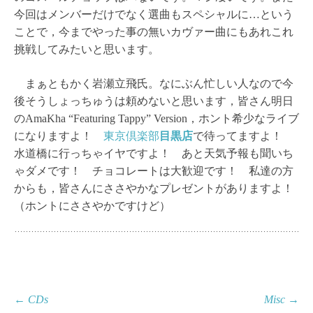
今回はメンバーだけでなく選曲もスペシャルに…という
ことで，今までやった事の無いカヴァー曲にもあれこれ
挑戦してみたいと思います。
まぁともかく岩瀬立飛氏。なにぶん忙しい人なので今
後そうしょっちゅうは頼めないと思います，皆さん明日
のAmaKha “Featuring Tappy” Version，ホント希少なライブ
になりますよ！
東京倶楽部
目黒店
で待ってますよ！
水道橋に行っちゃイヤですよ！ あと天気予報も聞いち
ゃダメです！ チョコレートは大歓迎です！ 私達の方
からも，皆さんにささやかなプレゼントがありますよ！
（ホントにささやかですけど）
投
←
CDs
Misc
→