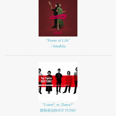
“Power of Life”
/ AmaKha
“Listen?_or_Dance?“
箭島裕治BOOT FUNK!