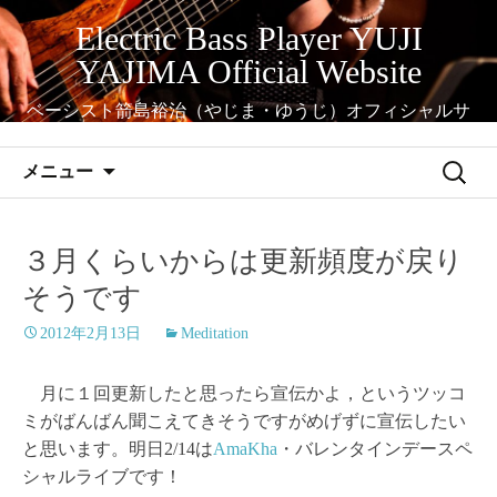
コ
Electric Bass Player YUJI
ン
YAJIMA Official Website
テ
ン
ベーシスト箭島裕治（やじま・ゆうじ）オフィシャルサ
ツ
イト
へ
検
メニュー
ス
索:
キ
ッ
３月くらいからは更新頻度が戻り
プ
そうです
2012年2月13日
Meditation
月に１回更新したと思ったら宣伝かよ，というツッコ
ミがばんばん聞こえてきそうですがめげずに宣伝したい
と思います。明日2/14は
AmaKha
・バレンタインデースペ
シャルライブです！