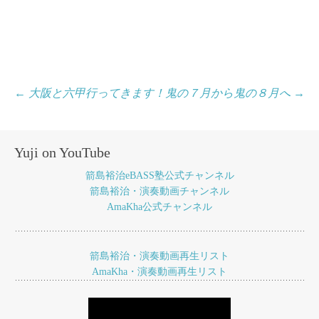
投
←
大阪と六甲行ってきます！
鬼の７月から鬼の８月へ
→
稿
ナ
Yuji on YouTube
ビ
箭島裕治eBASS塾公式チャンネル
ゲ
箭島裕治・演奏動画チャンネル
AmaKha公式チャンネル
ー
シ
ョ
箭島裕治・演奏動画再生リスト
AmaKha・演奏動画再生リスト
ン