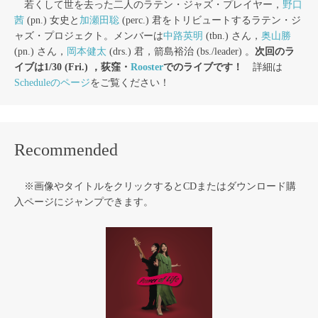
若くして世を去った二人のラテン・ジャズ・プレイヤー，
野口
茜
(pn.) 女史と
加瀬田聡
(perc.) 君をトリビュートするラテン・ジ
ャズ・プロジェクト。メンバーは
中路英明
(tbn.) さん，
奥山勝
(pn.) さん，
岡本健太
(drs.) 君，箭島裕治 (bs./leader) 。
次回のラ
イブは1/30 (Fri.) ，荻窪・
Rooster
でのライブです！
詳細は
Scheduleのページ
をご覧ください！
Recommended
※画像やタイトルをクリックするとCDまたはダウンロード購
入ページにジャンプできます。