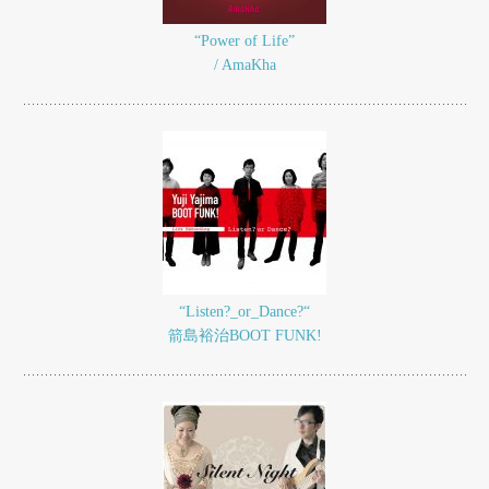
“Power of Life”
/ AmaKha
“Listen?_or_Dance?“
箭島裕治BOOT FUNK!