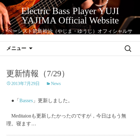
コ
Electric Bass Player YUJI
ン
YAJIMA Official Website
テ
ン
ベーシスト箭島裕治（やじま・ゆうじ）オフィシャルサ
ツ
イト
へ
検
メニュー
ス
索:
キ
ッ
更新情報（7/29）
プ
2013年7月29日
News
●「
Basses
」更新しました。
Meditaionも更新したかったのですが，今日はもう無
理。寝ます…