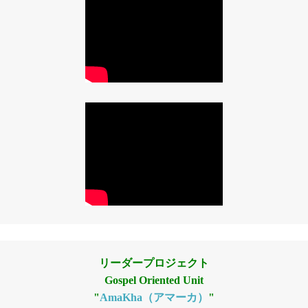
リーダープロジェクト
Gospel Oriented Unit
"
AmaKha（アマーカ）
"