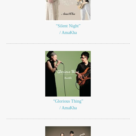
“Silent Night”
/ AmaKha
“Glorious Thing”
/ AmaKha