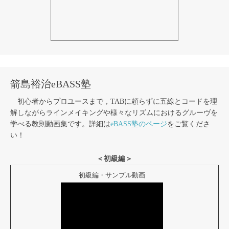
箭島裕治eBASS塾
初心者からプロユースまで，TABに頼らずに五線とコードを理
解しながらラインメイキングや様々なリズムにおけるグルーヴを
学べる教則動画集です。詳細は
eBASS塾のページ
をご覧くださ
い！
＜初級編＞
初級編・サンプル動画