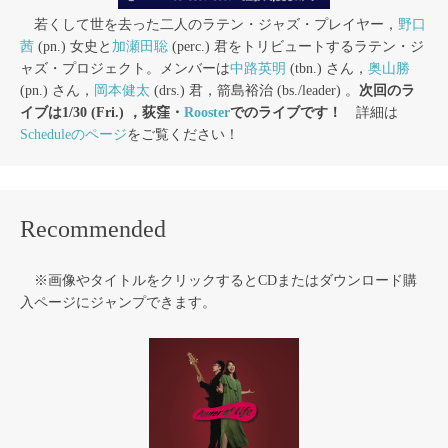
若くして世を去った二人のラテン・ジャズ・プレイヤー，
野口
茜
(pn.) 女史と
加瀬田聡
(perc.) 君をトリビュートするラテン・ジ
ャズ・プロジェクト。メンバーは
中路英明
(tbn.) さん，
奥山勝
(pn.) さん，
岡本健太
(drs.) 君，箭島裕治 (bs./leader) 。
次回のラ
イブは1/30 (Fri.) ，荻窪・
Rooster
でのライブです！
詳細は
Scheduleのページ
をご覧ください！
Recommended
※画像やタイトルをクリックするとCDまたはダウンロード購
入ページにジャンプできます。