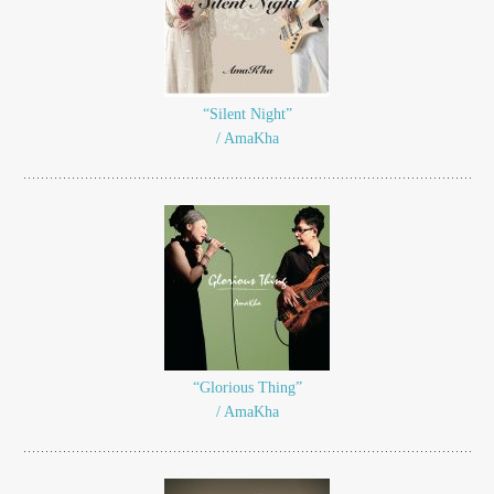
“Silent Night”
/ AmaKha
“Glorious Thing”
/ AmaKha