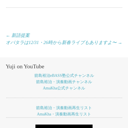
投
←
新語提案
オバタラは12/31・26時から新春ライブもありますよ〜
→
稿
ナ
ビ
Yuji on YouTube
ゲ
箭島裕治eBASS塾公式チャンネル
ー
箭島裕治・演奏動画チャンネル
AmaKha公式チャンネル
シ
ョ
箭島裕治・演奏動画再生リスト
ン
AmaKha・演奏動画再生リスト