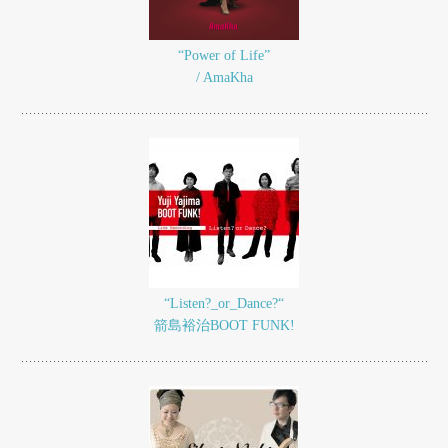
“Power of Life”
/ AmaKha
“Listen?_or_Dance?“
箭島裕治BOOT FUNK!