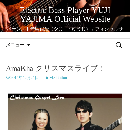
コ
Electric Bass Player YUJI
ン
YAJIMA Official Website
テ
ン
ベーシスト箭島裕治（やじま・ゆうじ）オフィシャルサ
ツ
イト
へ
検
メニュー
ス
索:
キ
ッ
AmaKha クリスマスライブ！
プ
2014年12月21日
Meditation