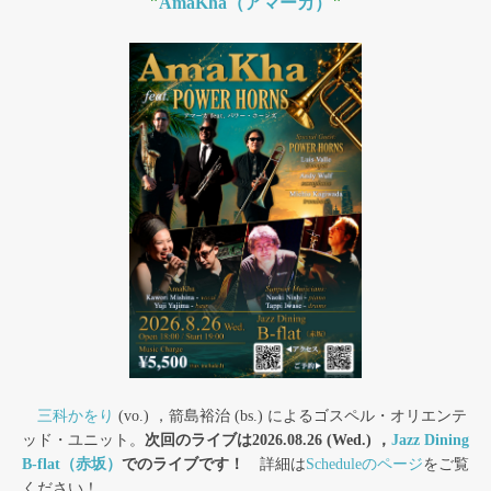
"
AmaKha（アマーカ）
"
三科かをり
(vo.) ，箭島裕治 (bs.) によるゴスペル・オリエンテ
ッド・ユニット。
次回のライブは2026.08.26 (Wed.) ，
Jazz Dining
B-flat（赤坂）
でのライブです！
詳細は
Scheduleのページ
をご覧
ください！