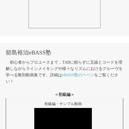
箭島裕治eBASS塾
初心者からプロユースまで，TABに頼らずに五線とコードを理
解しながらラインメイキングや様々なリズムにおけるグルーヴを
学べる教則動画集です。詳細は
eBASS塾のページ
をご覧くださ
い！
＜初級編＞
初級編・サンプル動画