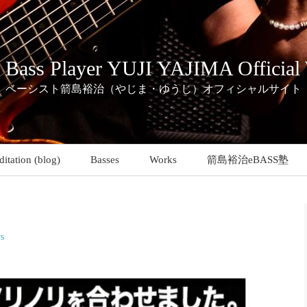
c Bass Player YUJI YAJIMA Official
ベーシスト箭島裕治（やじま・ゆうじ）オフィシャルサイト
itation (blog)
Basses
Works
箭島裕治eBASS塾
s