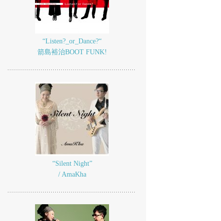
“Listen?_or_Dance?“
箭島裕治BOOT FUNK!
“Silent Night”
/ AmaKha