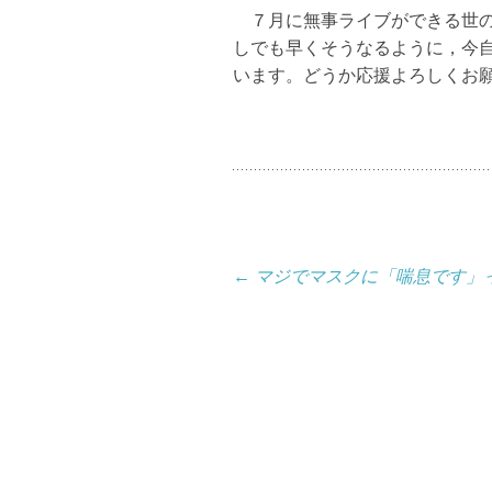
７月に無事ライブができる世の
しでも早くそうなるように，今
います。
どうか応援よろしくお
投
←
マジでマスクに「喘息です」
稿
ナ
ビ
ゲ
ー