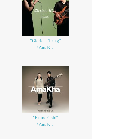
“Glorious Thing”
/ AmaKha
“Future Gold”
/ AmaKha