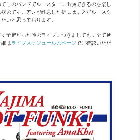
めてこのバンドでルースターに出演できる
のを楽し
に残念です。アレ
が終息した折には，必ずルースタ
きたいと思っております。
く予定だった他のライブ
につきましても，全て延
詳
細は
ライブスケジュールのページ
でご確認いただ