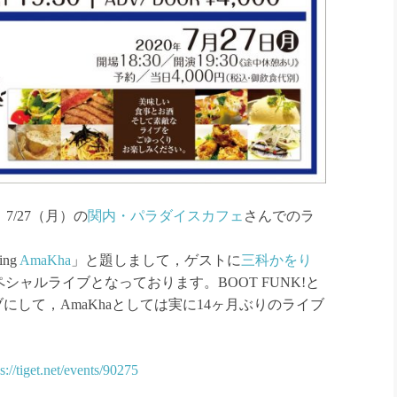
7/
27（月）の
関内・パラダイスカフェ
さんでのラ
ing
AmaKha
」と題しまして，ゲストに
三科かをり
るスペシャルライブとなっておりま
す。BOOT FUNK!と
ブにして，A
maKhaとしては実に14ヶ月ぶりのライブ
s://tiget.net/events/
90275