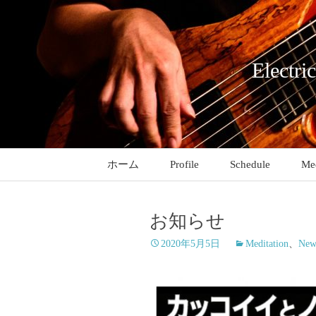
コ
ン
テ
ン
Electri
ツ
へ
ス
キ
ッ
ホーム
Profile
Schedule
Med
プ
お知らせ
2020年5月5日
Meditation
、
New