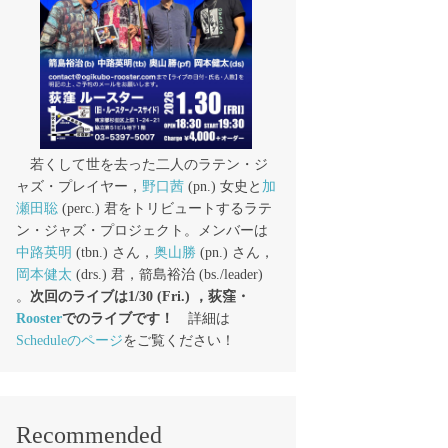
若くして世を去った二人のラテン・ジ
ャズ・プレイヤー，
野口茜
(pn.) 女史と
加
瀬田聡
(perc.) 君をトリビュートするラテ
ン・ジャズ・プロジェクト。メンバーは
中路英明
(tbn.) さん，
奥山勝
(pn.) さん，
岡本健太
(drs.) 君，箭島裕治 (bs./leader)
。
次回のライブは1/30 (Fri.) ，荻窪・
Rooster
でのライブです！
詳細は
Scheduleのページ
をご覧ください！
Recommended