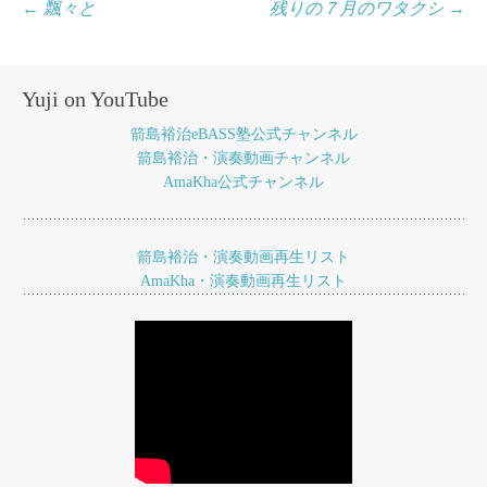
投
←
飄々と
残りの７月のワタクシ
→
稿
ナ
Yuji on YouTube
ビ
箭島裕治eBASS塾公式チャンネル
ゲ
箭島裕治・演奏動画チャンネル
AmaKha公式チャンネル
ー
シ
ョ
箭島裕治・演奏動画再生リスト
AmaKha・演奏動画再生リスト
ン