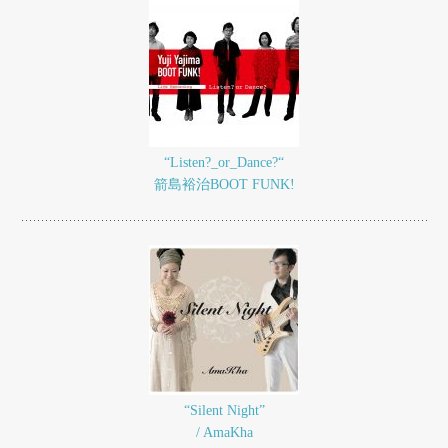
“Listen?_or_Dance?“
箭島裕治BOOT FUNK!
“Silent Night”
/ AmaKha