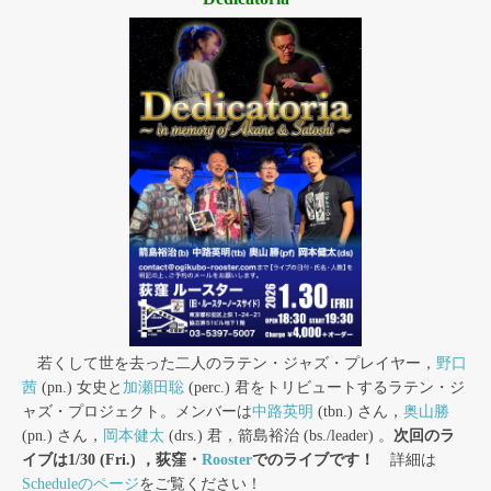
若くして世を去った二人のラテン・ジャズ・プレイヤー，
野口
茜
(pn.) 女史と
加瀬田聡
(perc.) 君をトリビュートするラテン・ジ
ャズ・プロジェクト。メンバーは
中路英明
(tbn.) さん，
奥山勝
(pn.) さん，
岡本健太
(drs.) 君，箭島裕治 (bs./leader) 。
次回のラ
イブは1/30 (Fri.) ，荻窪・
Rooster
でのライブです！
詳細は
Scheduleのページ
をご覧ください！