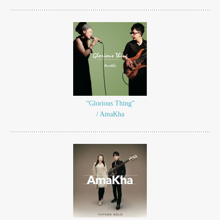
“Glorious Thing”
/ AmaKha