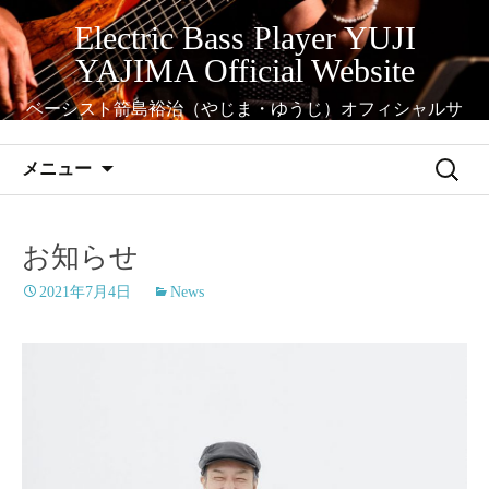
コ
Electric Bass Player YUJI
ン
YAJIMA Official Website
テ
ン
ベーシスト箭島裕治（やじま・ゆうじ）オフィシャルサ
ツ
イト
へ
検
メニュー
ス
索:
キ
ッ
お知らせ
プ
2021年7月4日
News