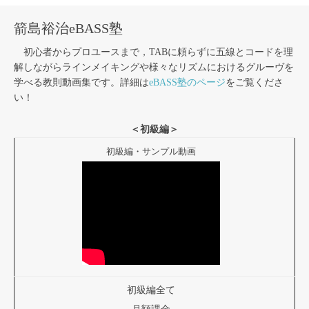
箭島裕治eBASS塾
初心者からプロユースまで，TABに頼らずに五線とコードを理
解しながらラインメイキングや様々なリズムにおけるグルーヴを
学べる教則動画集です。詳細は
eBASS塾のページ
をご覧くださ
い！
＜初級編＞
初級編・サンプル動画
初級編全て