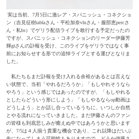
実は当初、7月5日に激レア・スパニッシュ・コネクショ
ン（吉見征樹tablaさん・平松加奈vlnさん・服部恵percさ
ん・私bs）でゲリラ配信ライブを敢行する予定だったの
ですが、スパニッシュ・コネクションのリーダー伊藤芳
輝gtさんの訃報を受け、このライブをゲリラではなく事
前にお知らせする形での追悼ライブとする運びとなりま
した。
私たちもまだ訃報を受け入れる余裕があるとは言えな
い状態で、当初「やれるだろうか」「もしやれそうなら
やろう」という感じではあったのですが、「もしやれる
としたらどういう形にしよう」「もしやるならop動画は
どうしよう」とか話し合っているうちに、いつしか自然
とやる流れになっていきました。まだ伊藤さんのファン
の皆様も到底悲しみが癒えぬ中ではあろうかと思います
が、7/5は４人揃う貴重な機会であり、これ以降はだいぶ
先になってしまう可能性もありますので、どうか伊藤さ