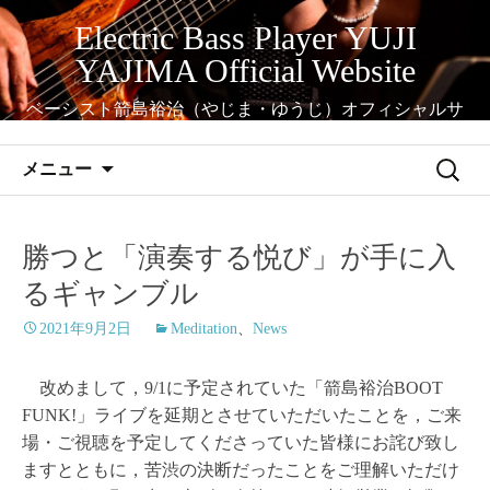
コ
Electric Bass Player YUJI
ン
YAJIMA Official Website
テ
ン
ベーシスト箭島裕治（やじま・ゆうじ）オフィシャルサ
ツ
イト
へ
検
メニュー
ス
索:
キ
ッ
勝つと「演奏する悦び」が手に入
プ
るギャンブル
2021年9月2日
Meditation
、
News
改めまして，9/1に予定されていた「箭島裕治BOOT
FUNK!」ライブを延期とさせていただいたことを，ご来
場・ご視聴を予定してくださっていた皆様にお詫び致し
ますとともに，苦渋の決断だったことをご理解いただけ