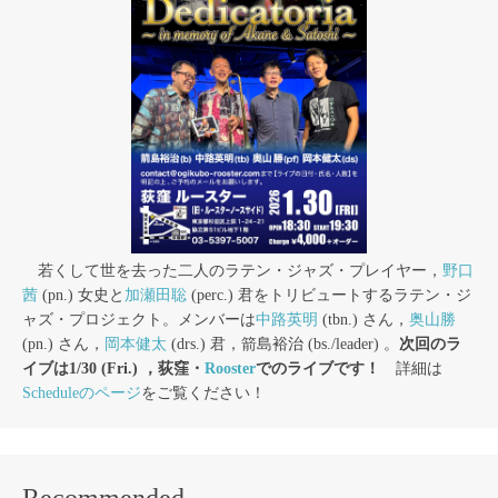
若くして世を去った二人のラテン・ジャズ・プレイヤー，
野口
茜
(pn.) 女史と
加瀬田聡
(perc.) 君をトリビュートするラテン・ジ
ャズ・プロジェクト。メンバーは
中路英明
(tbn.) さん，
奥山勝
(pn.) さん，
岡本健太
(drs.) 君，箭島裕治 (bs./leader) 。
次回のラ
イブは1/30 (Fri.) ，荻窪・
Rooster
でのライブです！
詳細は
Scheduleのページ
をご覧ください！