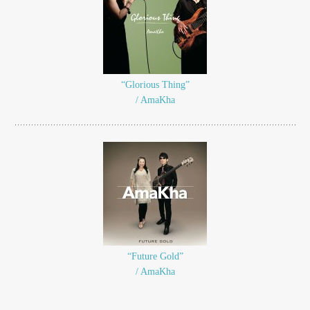
“Glorious Thing”
/ AmaKha
“Future Gold”
/ AmaKha