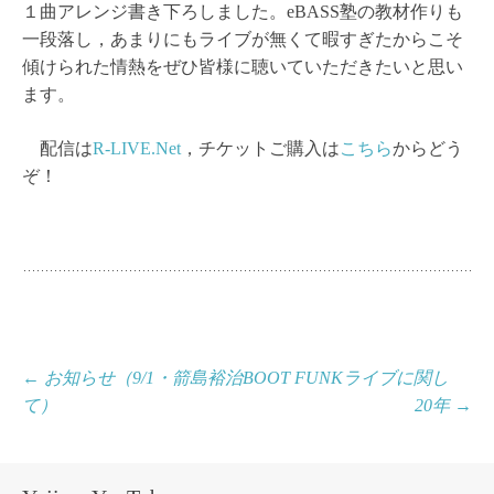
１曲アレンジ書き下ろしました。eBASS塾の教材作りも
一段落し，あまりにもライブが無くて暇すぎたからこそ
傾けられた情熱をぜひ皆様に聴いていただきたいと思い
ます。
配信は
R-LIVE.Net
，チケットご購入は
こちら
からどう
ぞ！
投
←
お知らせ（9/1・箭島裕治BOOT FUNKライブに関し
て）
20年
→
稿
ナ
ビ