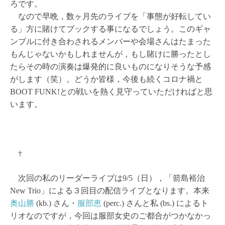
ろです。
なので早晩，数ヶ月先のライブを「事態が好転してい
る」方に賭けてブックする事になるでしょう。このギャ
ンブルに付き合わされるメンバーや会場さんはたまった
もんじゃないかもしれませんが，もし賭けに勝ったとし
たらその時の演奏は爆発的に良いものになりそうな予感
がします（笑）。どうか皆様，今後も続くコロナ禍と
BOOT FUNK!との戦いを熱く見守っていただければと思
います。
†
次回の私のリーダーライブは9/5（日），「箭島裕治
New Trio」による３回目の配信ライブとなります。本来
奥山勝
(kb.) さん・
服部恵
(perc.) さんと私 (bs.) によるト
リオなのですが，今回は服部女史のご都合がつかなかっ