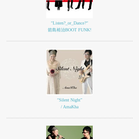
“Listen?_or_Dance?“
箭島裕治BOOT FUNK!
“Silent Night”
/ AmaKha