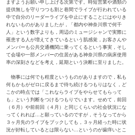
ますようお願い申し上げる次第です。時短営業や酒類の
提供無しを守りつつも割と巷間でライブが行われている
中で自分のリーダーライブを中止にすることにはやりき
れないものがありましたが，「都内や神奈川県で何千
人」という数字よりも，周辺のミュージシャンで実際に
罹患する人が増えてきているという肌感覚，お客さんや
メンバーも公共交通機関に乗ってくるという事実，そし
て会場や一部メンバーの住居がある神奈川県の病床使用
率の深刻さなどを考え，延期という決断に至りました。
物事には何でも程度というものがありますので，私も
何もかもがゼロに戻るまで待ち続けるつもりはなく，ど
こかの時点では「これならライブをやらせてもらって
も」という判断をつけるつもりでいます。せめて，前回
（６月）や前前回（４月）と同じくらいの社会状況にな
ってくれれば…と願っているのですが，そうなってから
３ヶ月先のライブをブックしても，３ヶ月経った時に状
況が好転しているとは限らない…というのが歯痒いとこ