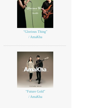
“Glorious Thing”
/ AmaKha
“Future Gold”
/ AmaKha