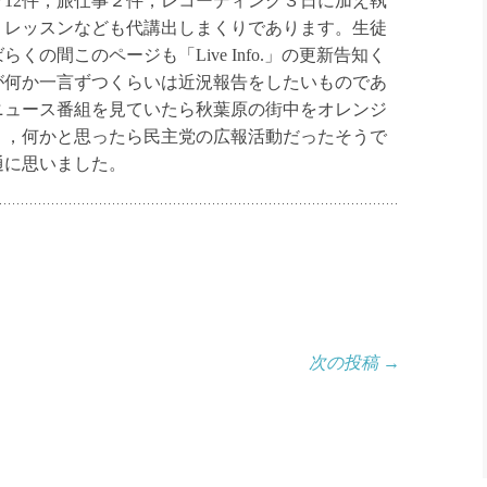
12件，旅仕事２件，レコーディング３日に加え執
りレッスンなども代講出しまくりであります。生徒
の間このページも「Live Info.」の更新告知く
が何か一言ずつくらいは近況報告をしたいものであ
ニュース番組を見ていたら秋葉原の街中をオレンジ
り，何かと思ったら民主党の広報活動だったそうで
通に思いました。
次の投稿
→