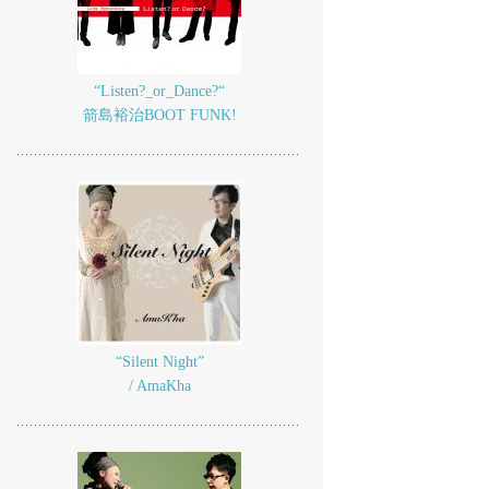
“Listen?_or_Dance?“
箭島裕治BOOT FUNK!
“Silent Night”
/ AmaKha