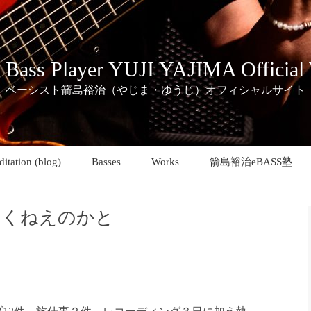
c Bass Player YUJI YAJIMA Official
ベーシスト箭島裕治（やじま・ゆうじ）オフィシャルサイト
itation (blog)
Basses
Works
箭島裕治eBASS塾
しくねえのかと