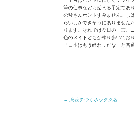
７月はホントに忙しくてライブ
筆の仕事なども始まる予定であ
の皆さんホントすみません。しばらく
らいしかできそうにありません
ります。それでは今日の一言。
色のメイドどもが練り歩いてお
「日本はもう終わりだな」と普
投
←
意表をつくボッタク店
稿
ナ
ビ