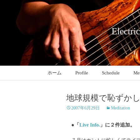
コ
ン
テ
ン
Electri
ツ
へ
ス
キ
ッ
ホーム
Profile
Schedule
Med
プ
地球規模で恥ずか
2007年6月29日
Meditation
●「
Live Info.
」に２件追加。