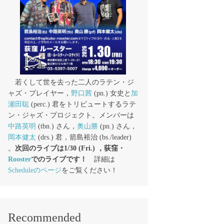
若くして世を去った二人のラテン・ジ
ャズ・プレイヤー，
野口茜
(pn.) 女史と
加
瀬田聡
(perc.) 君をトリビュートするラテ
ン・ジャズ・プロジェクト。メンバーは
中路英明
(tbn.) さん，
奥山勝
(pn.) さん，
岡本健太
(drs.) 君，箭島裕治 (bs./leader)
。
次回のライブは1/30 (Fri.) ，荻窪・
Rooster
でのライブです！
詳細は
Scheduleのページ
をご覧ください！
Recommended