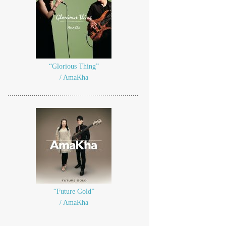
“Glorious Thing”
/ AmaKha
“Future Gold”
/ AmaKha