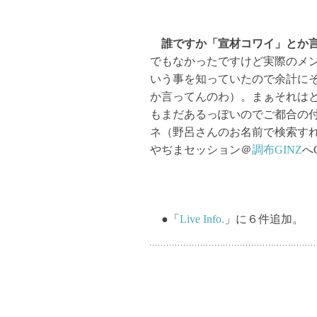
誰ですか「宣材コワイ」とか
でもなかったですけど実際のメ
いう事を知っていたので余計に
か言ってんのわ）。まぁそれは
もまだあるっぽいのでご都合の
ネ（野呂さんのお名前で検索すれ
やぢまセッション＠
調布GINZ
へ
●「
Live Info.
」に６件追加。