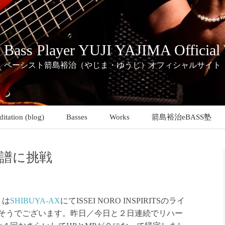
c Bass Player YUJI YAJIMA Official
ベーシスト箭島裕治（やじま・ゆうじ）オフィシャルサイト
itation (blog)
Basses
Works
箭島裕治eBASS塾
譜に挑戦
）は
SHIBUYA-AX
にてISSEI NORO INSPIRITSのライ
0開演だそうでございます。昨日／今日と２日連続でリハー