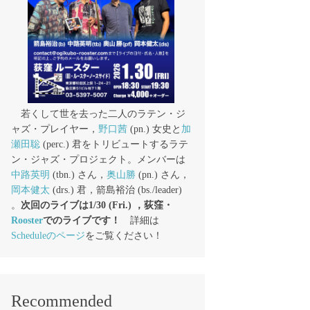
若くして世を去った二人のラテン・ジ
ャズ・プレイヤー，
野口茜
(pn.) 女史と
加
瀬田聡
(perc.) 君をトリビュートするラテ
ン・ジャズ・プロジェクト。メンバーは
中路英明
(tbn.) さん，
奥山勝
(pn.) さん，
岡本健太
(drs.) 君，箭島裕治 (bs./leader)
。
次回のライブは1/30 (Fri.) ，荻窪・
Rooster
でのライブです！
詳細は
Scheduleのページ
をご覧ください！
Recommended