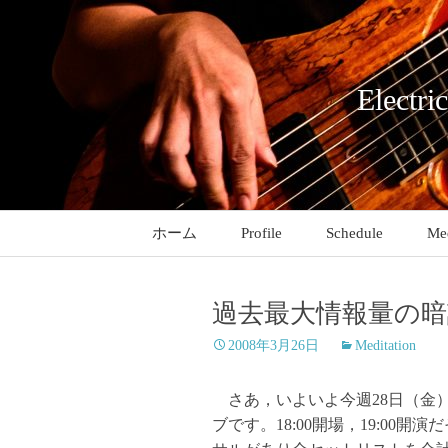
コ
ン
テ
ン
Electri
ツ
へ
ス
キ
ッ
ホーム
Profile
Schedule
Med
プ
過去最大情報量の暗
2008年3月26日
Meditation
さあ，いよいよ今週28日（金
ブです。18:00開場，19:0