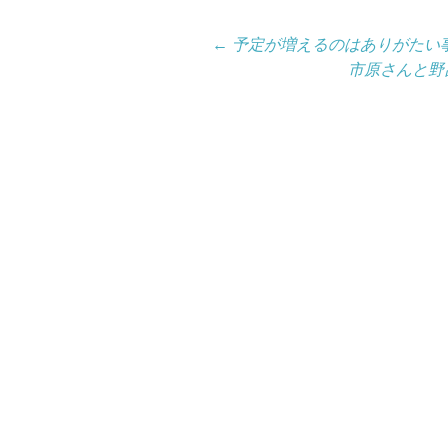
投
←
予定が増えるのはありがたい
市原さんと野
稿
ナ
ビ
ゲ
ー
シ
ョ
ン