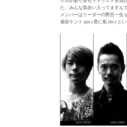
サルがあり全セットリストを合計
た。みんな気合い入ってますん
メンバーはリーダーの野呂一生 (gt.) 
扇谷ケント (pn.) 君に私 (bs.) 