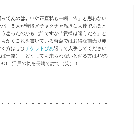
言ってんのは。
いや正直私も一瞬「怖」と思わない
ンバ－５人が普段メチャクチャ温厚な人達であると
そう思ったのかも（誰ですか「貴様は違うだろ」と
ともかくこれを書いている時点ではお得な前売り券
付く方はぜひ
チケットぴあ
辺りで入手してください
ば一発）。どうしても来られないと仰る方は4/2の
GO! 江戸の仇を長崎で討て（笑）！