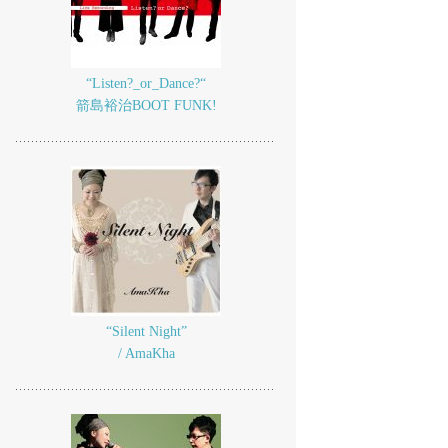
“Listen?_or_Dance?“
箭島裕治BOOT FUNK!
“Silent Night”
/ AmaKha