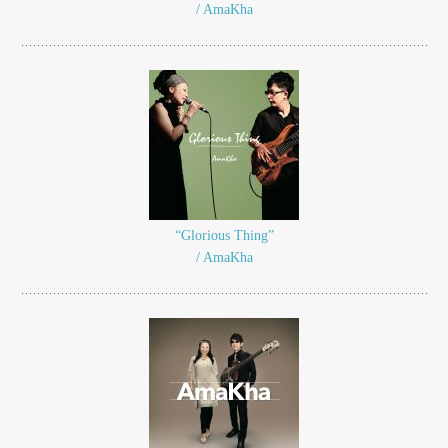
/ AmaKha
“Glorious Thing”
/ AmaKha