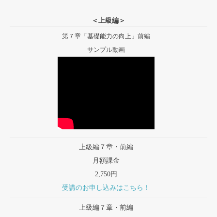
＜上級編＞
第７章「基礎能力の向上」前編
サンプル動画
上級編７章・前編
月額課金
2,750円
受講のお申し込みはこちら！
上級編７章・前編