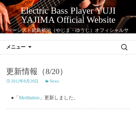
コ
Electric Bass Player YUJI
ン
YAJIMA Official Website
テ
ン
ベーシスト箭島裕治（やじま・ゆうじ）オフィシャルサ
ツ
イト
へ
検
メニュー
ス
索:
キ
ッ
更新情報（8/20）
プ
2012年8月20日
News
●「
Meditation
」更新しました。