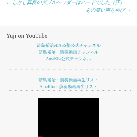
投
←
しかし真夏のダブルヘッダーはハードでした（汗）
あの笑い声を再び
→
稿
ナ
ビ
Yuji on YouTube
ゲ
箭島裕治eBASS塾公式チャンネル
ー
箭島裕治・演奏動画チャンネル
AmaKha公式チャンネル
シ
ョ
箭島裕治・演奏動画再生リスト
ン
AmaKha・演奏動画再生リスト