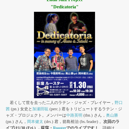
"Dedicatoria"
若くして世を去った二人のラテン・ジャズ・プレイヤー，
野口
茜
(pn.) 女史と
加瀬田聡
(perc.) 君をトリビュートするラテン・ジ
ャズ・プロジェクト。メンバーは
中路英明
(tbn.) さん，
奥山勝
(pn.) さん，
岡本健太
(drs.) 君，箭島裕治 (bs./leader) 。
次回のラ
イブは1/30 (Fri.) ，荻窪・
Rooster
でのライブです！
詳細は