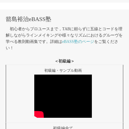
箭島裕治eBASS塾
初心者からプロユースまで，TABに頼らずに五線とコードを理
解しながらラインメイキングや様々なリズムにおけるグルーヴを
学べる教則動画集です。詳細は
eBASS塾のページ
をご覧くださ
い！
＜初級編＞
初級編・サンプル動画
初級編全て