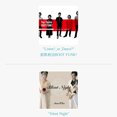
“Listen?_or_Dance?“
箭島裕治BOOT FUNK!
“Silent Night”